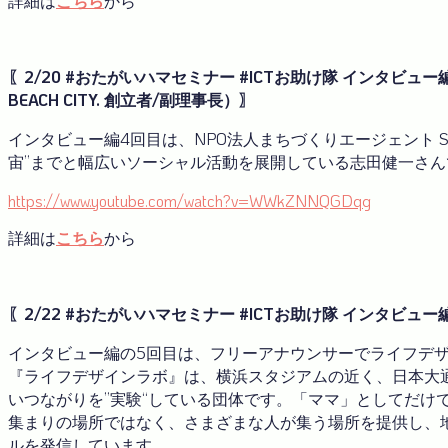
詳細は
こちら
から
〖2/20 #おたがいハマセミナー #ICTお助け隊 インタビュー編
BEACH CITY. 創立者/副理事長）〗
インタビュー編4回目は、NPO法人まちづくりエージェント SIDE
宙”までと幅広いソーシャル活動を展開している志田健一さん
https://www.youtube.com/watch?v=WWkZNNQGDqg
詳細は
こちら
から
〖2/22 #おたがいハマセミナー #ICTお助け隊 インタビュ
インタビュー編の5回目は、フリーアナウンサーでライフデザ
『ライフデザインラボ』は、横浜スタジアムの近く、日本大
いつながりを”実験“している団体です。「ママ」としてだけ
集まりの場所ではなく、さまざまな人が集う場所を提供し、
ルを発信しています。