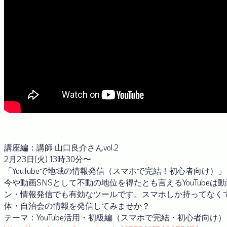
講座編：講師 山口良介さんvol.2
2月23日(火) 13時30分〜
「YouTubeで地域の情報発信（スマホで完結！初心者向け）」
今や動画SNSとして不動の地位を得たとも言えるYouTub
ン・情報発信でも有効なツールです。スマホしか持ってなく
体・自治会の情報を発信してみませか？
テーマ：YouTube活用・初級編（スマホで完結・初心者向け）