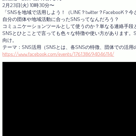
2月23日(火) 10時30分〜
「SNSを地域で活用しよう！（LINE？twitter？FacebooK
自分の団体や地域活動に合ったSNSってなんだろう？
コミュニケーションツールとして使うのか？単なる連絡手段
SNSとひとことで言っても色々な特徴や使い方があります。
向け。
テーマ：SNS活用（SNSとは、各SNSの特徴、団体での活用
https://www.facebook.com/events/176138694046114/