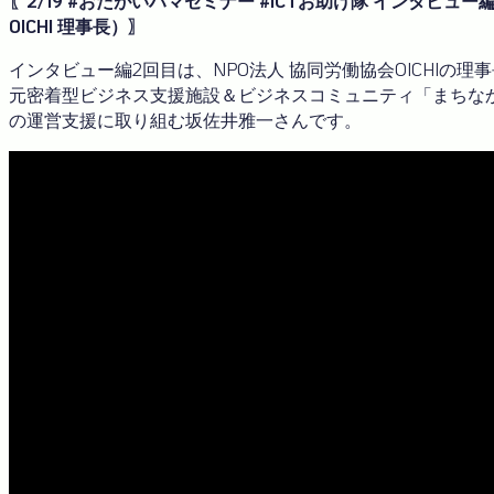
〖2/19 #おたがいハマセミナー #ICTお助け隊 インタビュー
OICHI 理事長）〗
インタビュー編2回目は、NPO法人 協同労働協会OICHI
元密着型ビジネス支援施設＆ビジネスコミュニティ「まちなかb
の運営支援に取り組む坂佐井雅一さんです。