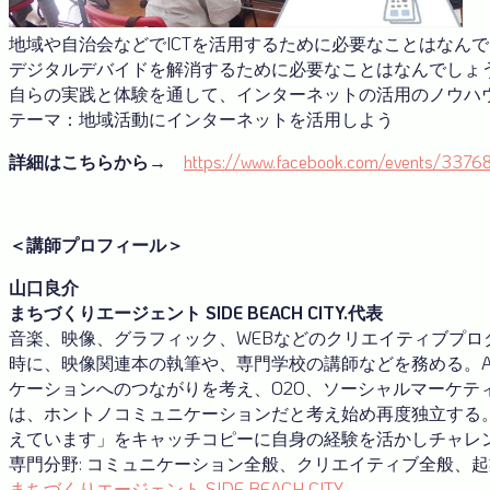
地域や自治会などでICTを活用するために必要なことはなん
デジタルデバイドを解消するために必要なことはなんでしょ
自らの実践と体験を通して、インターネットの活用のノウハ
テーマ：地域活動にインターネットを活用しよう
詳細はこちらから→
https://www.facebook.com/events/337
＜講師プロフィール＞
山口良介
まちづくりエージェント SIDE BEACH CITY.代表
音楽、映像、グラフィック、WEBなどのクリエイティブプ
時に、映像関連本の執筆や、専門学校の講師などを務める。AOI
ケーションへのつながりを考え、O2O、ソーシャルマーケテ
は、ホントノコミュニケーションだと考え始め再度独立する。
えています」をキャッチコピーに自身の経験を活かしチャレ
専門分野: コミュニケーション全般、クリエイティブ全般、
まちづくりエージェント SIDE BEACH CITY.