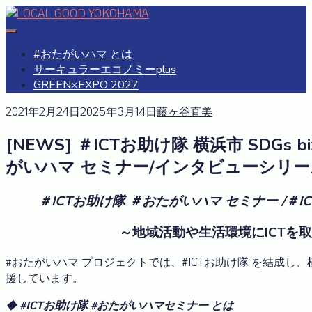
Skip
to
#おたがいハマ
OTAGAISAMA YOKOHAMA
content
#おたがいハマ とは
サーキュラーエコノミーplus
GREEN×EXPO 2027
2021年2月24日
2025年3月14日
藤ヶ谷直美
[NEWS] ＃ICTお助け隊 横浜市 SDG
がいハマ セミナー/インタビューシリ
＃ICTお助け隊
＃おたがいハマ セミナー /＃I
～地域活動や生活環境にICTを
#おたがいハマ プロジェクトでは、#ICTお助け隊 を結成し
援しています。
◆
#ICTお助け隊 #おたがいハマセミナー とは