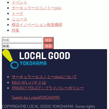
イベント
サーキュラーエコノミーplus
トーク
ニュース
横浜イノベーション推進機構
特集
検
索:
検
索:
サーキュラーエコノミーplusについて
#おたがいハマ とは
PRIVACY POLICY｜プライバシーポリシー
Tweets by LogooYOKOHAMA
COPYRIGHT© LOCAL GOOD YOKOHAMA. Some rights