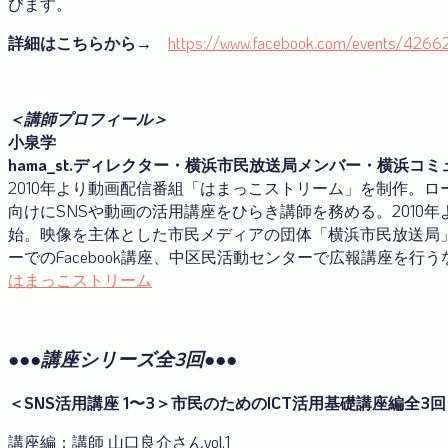
びます。
詳細はこちらから→
https://www.facebook.com/events/42
＜講師プロフィール＞
小泉学
hama_st.ディレクター・横浜市民放送局メンバー・
横浜コミ
2010年より動画配信番組「はまっこストリーム」を制作。ロ
向けにSNSや動画の活用講座をひらき講師を務める。2010年
始。映像を主体とした市民メディアの団体「横浜市民放送局
ーでのFacebook講座、中区民活動センターで広報講座を行
はまっこストリーム
●●●講座シリーズ全3回●●●
＜SNS活用講座 1〜3＞市民のためのICT活用基礎講座編全3
講座編：講師 山口良介さんvol.1