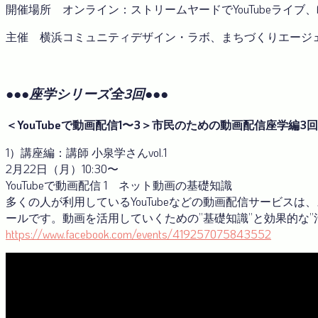
開催場所 オンライン：ストリームヤードでYouTubeライブ、Fa
主催 横浜コミュニティデザイン・ラボ、まちづくりエージェント SI
●●●座学シリーズ全3回●●●
＜YouTubeで動画配信1〜3＞市民のための動画配信座学編3
1）講座編：講師 小泉学さんvol.1
2月22日（月）10:30〜
YouTubeで動画配信 1 ネット動画の基礎知識
多くの人が利用しているYouTubeなどの動画配信サービス
ールです。動画を活用していくための”基礎知識”と効果的な”
https://www.facebook.com/events/419257075843552