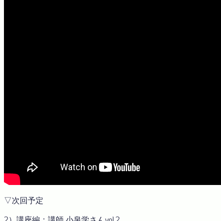
▽次回予定
2）講座編：講師 小泉学さんvol.2