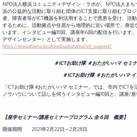
NPO法人横浜コミュニティデザイン・ラボが、NPO法人まちづくりエ
浜の公益的な活動に取り組む団体のICT支援に取り組むプロ
者、障害者等がICT機器を利活用することで恩恵を受け、活
するために、活動拠点や住居から地理的に近い場所で、身近な
います。インタビュー編10回、講座年6回の配信を行います。横浜
デザインセンター）として実施します。
https://otagaihama.localgood.yokohama/ict_support/
＃ICTお助け隊 ＃おたがいハマ セミ
＃ICTお助け隊 ＃おたがいハマ 
「ICTお助け隊 #おたがいハマ セミナー」では、市内でIC
ノウハウについて話しを伺うインタビュー編10回と、講座/
【座学セミナー/講座セミナープログラム 全６回 概要】
開催期間 2021年2月22日～2月28日