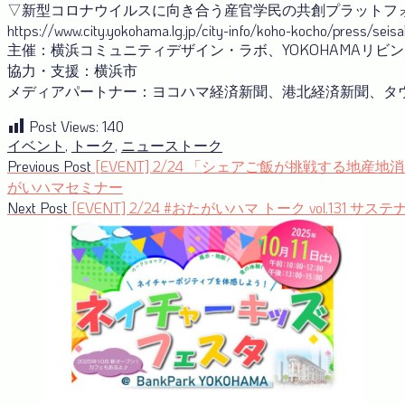
▽新型コロナウイルスに向き合う産官学⺠の共創プラットフ
https://www.city.yokohama.lg.jp/city-info/koho-kocho/press/se
主催：横浜コミュニティデザイン・ラボ、YOKOHAMAリビ
協力・支援：横浜市
メディアパートナー：ヨコハマ経済新聞、港北経済新聞、タウ
Post Views:
140
イベント
,
トーク
,
ニュース
トーク
投
Previous
Previous Post
[EVENT] 2/24 「シェアご飯が挑戦する
post:
がいハマセミナー
稿
Next
Next Post
[EVENT] 2/24 #おたがいハマ トーク vol.131 サ
ナ
post:
ビ
ゲ
ー
シ
ョ
ン