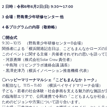
2 日時：令和6年6月2日(日) 9:30〜17:00
3 会場：野島青少年研修センター 他
4 各プログラムの内容（敬称略）
〇開会式
9:30～10:15 （野島青少年研修センターB会場）
関係者による「横浜開港記念日は、こどもまんなかローズの
このイベントに関する主催・共催者それぞれの思いを語って
・河原勇輝（株式会社Solar Crew 責任者）
・中島翔（リビングラボ連絡会議 議長）
・黒澤史津乃（横浜イノベーション推進機構 代表）
〇ハッピーマリーナマルシェ「こどもまんなか トーク」
※配信なし 11:15～11:40 （横浜ベイサイドマリーナ会場）
子ども・若者の社会体験・社会参画を支える魅力的な施設が
の臨海部エリアで、公民連携で令和の「こどもまんなか社会
ためのビジョンや方策について語り合います。