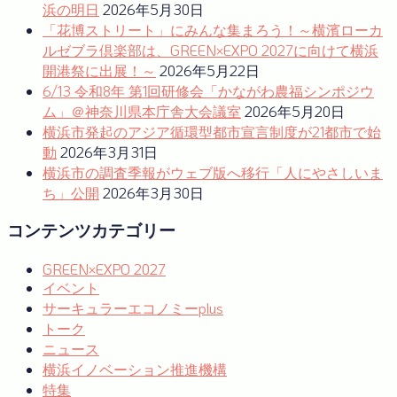
浜の明日
2026年5月30日
シ
「花博ストリート」にみんな集まろう！～横濱ローカ
ョ
ルゼブラ倶楽部は、GREEN×EXPO 2027に向けて横浜
開港祭に出展！～
2026年5月22日
ン
6/13 令和8年 第1回研修会「かながわ農福シンポジウ
ム」＠神奈川県本庁舎大会議室
2026年5月20日
横浜市発起のアジア循環型都市宣言制度が21都市で始
動
2026年3月31日
横浜市の調査季報がウェブ版へ移行「人にやさしいま
ち」公開
2026年3月30日
コンテンツカテゴリー
GREEN×EXPO 2027
イベント
サーキュラーエコノミーplus
トーク
ニュース
横浜イノベーション推進機構
特集