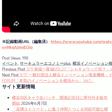
※記録動画URL（編集済）
https://www.youtube.com/watc
v=MkgfzmnEOio
Post Views:
190
イベント
,
サーキュラーエコノミーplus
,
横浜イノベーション
投
Previous
Previous Post
3/11 港福一夜城VOL27「シャキョウって何？
post:
Next
Next Post
9/17 一般社団法人横浜イノベーション推進機構：
稿
post:
FORUM「本気のイノベーションを横浜から」Vol.1」
ナ
サイト更新情報
ビ
横浜18区キャラ缶バッチ、開港記念日に寄付付き販売
ゲ
開始
2026年6月7日
ー
「花博ストリート」に集う仲間とつくる持続可能な横