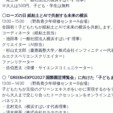
※大人は500円、子ども・学生は無料
〇ローズの日 紙粘土とAIで共創する未来の横浜
13:00～15:00 （野島青少年研修センターA会場）
全国初！子どもたちが紙粘土とAIで未来の横浜を共創します
コーディネータ（紙粘土担当）
・池田孝（一般社団法人横浜すぱいす 理事）
クリエイター（AI担当）
・杉山丈太郎（慶應義塾大学／株式会社インフィニティー代
ルエクスペリエンスクリエイター）
ファシリテーター
・佐伯恵太（俳優・サイエンスコミュニケーター）
〇「GREEN×EXPO2027 国際園芸博覧会」に向けた「子ども
13:00～14:00 （野島青少年研修センターB会場）
子どもたちが主役のグリーンエキスポをいかに実現するかを
から大人まで交じり合ったトークセッションをオンライン上
パネリスト
・北村克久（横浜すぱいす代表理事）
・清水俊英（株式会社サカタのタネ）