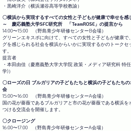
・黒崎洋介（横浜瀬谷高等学校教諭）
〇横浜から実現するすべての女性と子どもが健康で幸せを感
～ 慶応義塾大学SFC研究所 「TeamROSE」の提言から
14:00〜15:00 （野島青少年研修センターB会場）
グリーンエキスポに向けて、すべての女性と子どもが健康で
グを感じられる社会を横浜からいかに実現するかのトークセ
す。
提言者
・本田由佳（慶應義塾大学大学院 政策・メディア研究科 特任
学)）
〇ローズの日 ブルガリアの子どもたちと横浜の子どもたちの
会
15:00〜16:00 （野島青少年研修センターA会場）
国の花が薔薇であるブルガリアと市の花が薔薇である横浜を
つける交流会を開催します。
〇クロージング
16:00〜17:00 （野島青少年研修センターA会場）