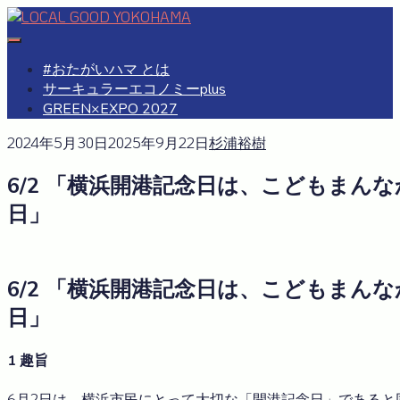
Skip
to
#おたがいハマ
OTAGAISAMA YOKOHAMA
content
#おたがいハマ とは
サーキュラーエコノミーplus
GREEN×EXPO 2027
2024年5月30日
2025年9月22日
杉浦裕樹
6/2 「横浜開港記念日は、こどもまん
日」
6/2 「横浜開港記念日は、こどもまん
日」
1 趣旨
6月2日は、横浜市民にとって大切な「開港記念日」であると