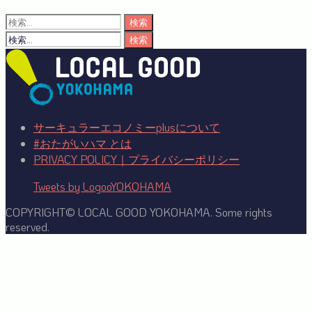
検
索:
検
索:
サーキュラーエコノミーplusについて
#おたがいハマ とは
PRIVACY POLICY｜プライバシーポリシー
Tweets by LogooYOKOHAMA
COPYRIGHT© LOCAL GOOD YOKOHAMA. Some rights
reserved.
Facebook
Twitter
YouTube