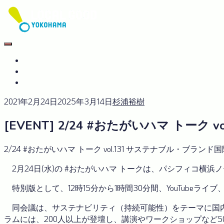
Skip
to
content
#おたがいハマ
OTAGAISAMA YOKOHAMA
#おたがいハマ とは
サーキュラーエコノミーplus
GREEN×EXPO 2027
2021年2月24日
2025年3月14日
杉浦裕樹
[EVENT] 2/24 #おたがいハマ トーク 
2/24 #おたがいハマ トーク vol.131 サステナブル・ブランド国際会
2月24日(水)の #おたがいハマ トークは、パシフィコ横浜
特別版として、12時15分から1時間30分間、YouTubeライブ、
同会議は、サステナビリティ（持続可能性）をテーマに国内
ラムには、200人以上が登壇し、講演やワークショップなど