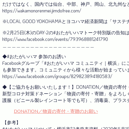
だけではなく、国内では仙台、中部、神戸、岡山、北九州な
https://wakamonorenmei.jimdofree.com/
※LOCAL GOOD YOKOHAMAとヨコハマ経済新聞は「サ
※2月25日(木)のDAY-2の#おたがいハマトーク特別版の告知
https://www.facebook.com/events/793968881241790
＿＿＿＿＿＿＿＿＿＿＿＿＿＿＿＿＿＿＿＿
◆#おたがいハマ 参加のお誘い
Facebookグループ「#おたがいハマ コミュニティ｜横
も参加できます。コミュニティから様々な活動が始まっています
https://www.facebook.com/groups/829823894180583/
◆【ご協力をお願いいたします！】DONATION／物資の寄
新型コロナ対策ドネーション「物資の寄付・寄贈」をよろし
護服（ビニール製レインコート等でも可）、消毒薬、プラス
DONATION／物資の寄付・寄贈のお願い
【参考】
#おたがいハマ について：横浜市記者発表資料（2020年5月1