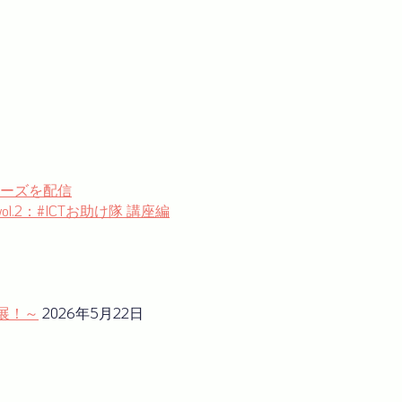
シリーズを配信
l.2：#ICTお助け隊 講座編
展！～
2026年5月22日