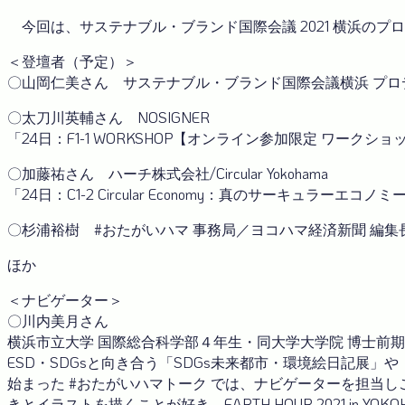
今回は、サステナブル・ブランド国際会議 2021 横浜の
＜登壇者（予定）＞
〇山岡仁美さん サステナブル・ブランド国際会議横浜 プロ
〇太刀川英輔さん NOSIGNER
「24日：F1-1 WORKSHOP【オンライン参加限定 ワーク
〇加藤祐さん ハーチ株式会社/Circular Yokohama
「24日：C1-2 Circular Economy：真のサーキュ
〇杉浦裕樹 #おたがいハマ 事務局／ヨコハマ経済新聞 編集
ほか
＜ナビゲーター＞
〇川内美月さん
横浜市立大学 国際総合科学部４年生・同大学大学院 博士前
ESD・SDGsと向き合う「SDGs未来都市・環境絵日記展」や「E
始まった #おたがいハマトーク では、ナビゲーターを担当し
きとイラストを描くことが好き。EARTH HOUR 2021 in Y