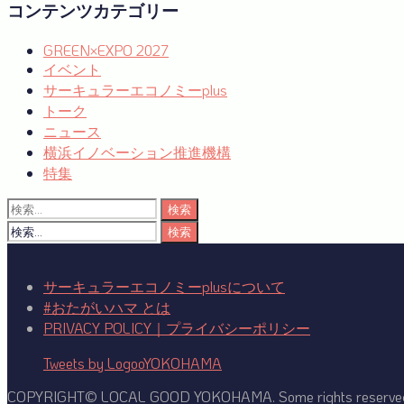
コンテンツカテゴリー
ン
GREEN×EXPO 2027
イベント
サーキュラーエコノミーplus
トーク
ニュース
横浜イノベーション推進機構
特集
検
索:
検
索:
サーキュラーエコノミーplusについて
#おたがいハマ とは
PRIVACY POLICY｜プライバシーポリシー
Tweets by LogooYOKOHAMA
COPYRIGHT© LOCAL GOOD YOKOHAMA. Some rights reserve