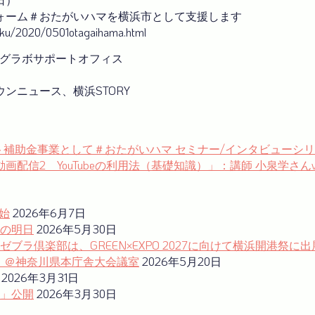
ォーム＃おたがいハマを横浜市として支援します
isaku/2020/0501otagaihama.html
ングラボサポートオフィス
ンニュース、横浜STORY
bizサポート補助金事業として＃おたがいハマ セミナー/インタビュー
beで動画配信2 YouTubeの利用法（基礎知識）」：講師 小泉学さんvo
始
2026年6月7日
の明日
2026年5月30日
ラ倶楽部は、GREEN×EXPO 2027に向けて横浜開港祭に出
ム」＠神奈川県本庁舎大会議室
2026年5月20日
2026年3月31日
」公開
2026年3月30日