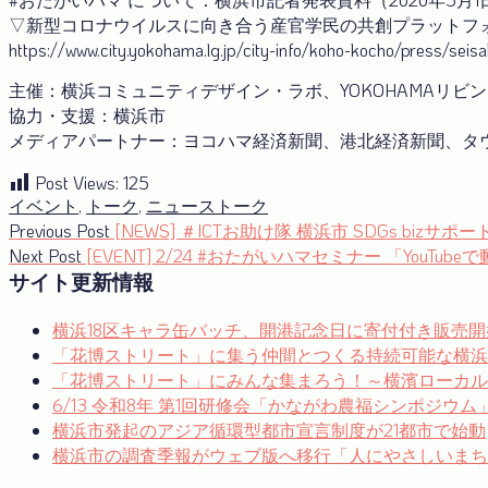
▽新型コロナウイルスに向き合う産官学⺠の共創プラットフ
https://www.city.yokohama.lg.jp/city-info/koho-kocho/press/se
主催：横浜コミュニティデザイン・ラボ、YOKOHAMAリビ
協力・支援：横浜市
メディアパートナー：ヨコハマ経済新聞、港北経済新聞、タウ
Post Views:
125
イベント
,
トーク
,
ニュース
トーク
投
Previous
Previous Post
[NEWS] ＃ICTお助け隊 横浜市 SDGs 
post:
Next
Next Post
[EVENT] 2/24 #おたがいハマセミナー 「YouTu
稿
post:
サイト更新情報
ナ
横浜18区キャラ缶バッチ、開港記念日に寄付付き販売開
ビ
「花博ストリート」に集う仲間とつくる持続可能な横浜
ゲ
「花博ストリート」にみんな集まろう！～横濱ローカルゼブ
ー
6/13 令和8年 第1回研修会「かながわ農福シンポジウ
横浜市発起のアジア循環型都市宣言制度が21都市で始動
シ
横浜市の調査季報がウェブ版へ移行「人にやさしいまち
ョ