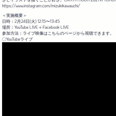
https://www.instagram.com/mizukikawauchi/
＜実施概要＞
日時：2月24日(火) 12:15〜13:45
場所：YouTube LIVE + Facebook LIVE
参加方法：ライブ映像はこちらのページから視聴できます。
〇YouTubeライブ