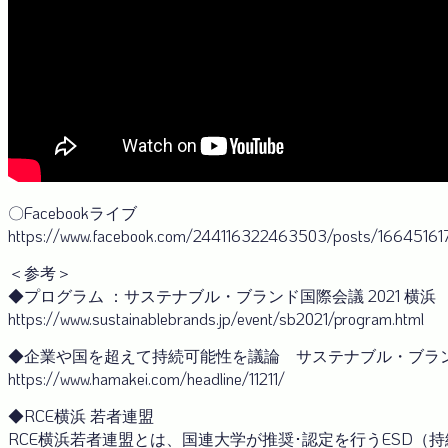
〇Facebookライブ
https://www.facebook.com/244116322463503/posts/16645161
＜参考＞
◆プログラム ：サステナブル・ブランド国際会議 2021 横浜
https://www.sustainablebrands.jp/event/sb2021/program.html
◆企業や国を超えて持続可能性を議論 サステナブル・ブラ
https://www.hamakei.com/headline/11211/
◆RCE横浜 若者連盟
RCE横浜若者連盟とは、国連大学が推奨･認定を行うESD