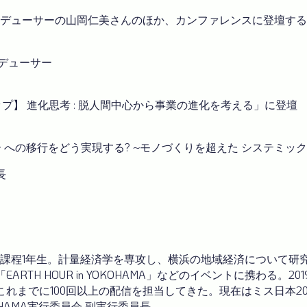
プロデューサーの山岡仁美さんのほか、カンファレンスに登壇す
デューサー
ショップ】 進化思考 : 脱人間中心から事業の進化を考える」に登壇
ラーエコノミー への移行をどう実現する? ~モノづくりを超えた シス
長
期課程1年生。計量経済学を専攻し、横浜の地域経済について研
ARTH HOUR in YOKOHAMA」などのイベントに携わる
これまでに100回以上の配信を担当してきた。現在はミス日本2
OKOHAMA実行委員会 副実行委員長。