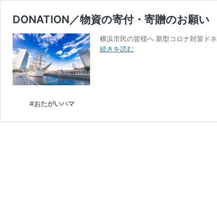
DONATION／物資の寄付・寄贈のお願い
横浜市民の皆様へ 新型コロナ対策ドネ
DONATION
続きを読む
／
物
資
の
寄
#おたがいハマ
付・
寄
贈
の
お
願
い