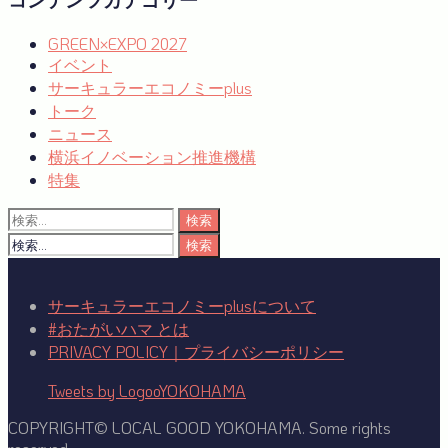
コンテンツカテゴリー
GREEN×EXPO 2027
イベント
サーキュラーエコノミーplus
トーク
ニュース
横浜イノベーション推進機構
特集
検
索:
検
索:
サーキュラーエコノミーplusについて
#おたがいハマ とは
PRIVACY POLICY｜プライバシーポリシー
Tweets by LogooYOKOHAMA
COPYRIGHT© LOCAL GOOD YOKOHAMA. Some rights