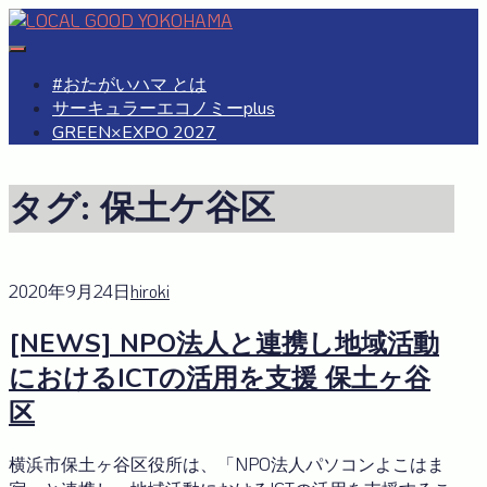
Skip
to
#おたがいハマ
OTAGAISAMA YOKOHAMA
content
#おたがいハマ とは
サーキュラーエコノミーplus
GREEN×EXPO 2027
タグ:
保土ケ谷区
2020年9月24日
hiroki
[NEWS] NPO法人と連携し地域活動
におけるICTの活用を支援 保土ヶ谷
区
横浜市保土ヶ谷区役所は、「NPO法人パソコンよこはま