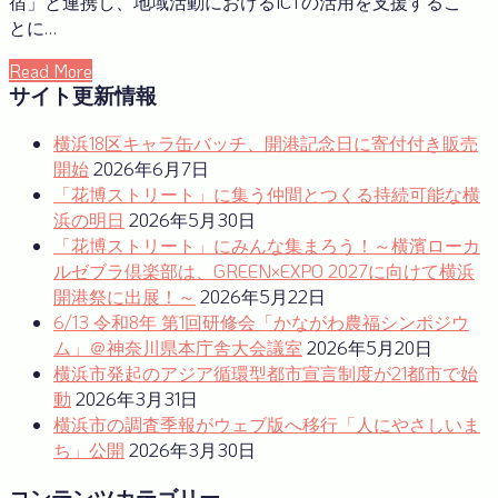
宿」と連携し、地域活動におけるICTの活用を支援するこ
とに…
Read More
サイト更新情報
横浜18区キャラ缶バッチ、開港記念日に寄付付き販売
開始
2026年6月7日
「花博ストリート」に集う仲間とつくる持続可能な横
浜の明日
2026年5月30日
「花博ストリート」にみんな集まろう！～横濱ローカ
ルゼブラ倶楽部は、GREEN×EXPO 2027に向けて横浜
開港祭に出展！～
2026年5月22日
6/13 令和8年 第1回研修会「かながわ農福シンポジウ
ム」＠神奈川県本庁舎大会議室
2026年5月20日
横浜市発起のアジア循環型都市宣言制度が21都市で始
動
2026年3月31日
横浜市の調査季報がウェブ版へ移行「人にやさしいま
ち」公開
2026年3月30日