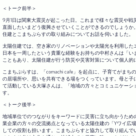
＜トーク前半＞
9月1日は関東大震災が起こった日。これまで様々な震災や戦
直面したいまどう復興させていくことができるのでしょうか
住建とこまちぷらすの取り組みについてお話を伺いました。
太陽住建では、空き家のリノベーションや太陽光を利用した
日本を一周したという貴重な経験をお持ちの中村さんは「い
こともあり、太陽住建が行う防災や災害対策について個人的
こまちぷらすは、「comachi cafe」を起点に、子育て
の居場所や、思いを共有できる場をつくっています。母と子
て活動している大塚さんは、「地域の方々とコミュニケーシ
す。
＜トーク後半＞
地域単位でのつながりをキーワードに災害に立ち向かうため
業企業の方々の交流拠点となっている太陽住建の「Yワイ広
しての役割も担います。こまちぷらすと協力して取り組んで