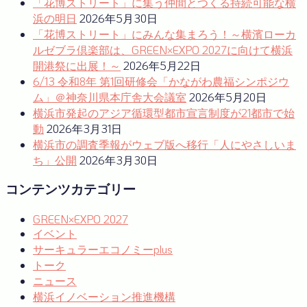
ー
「花博ストリート」に集う仲間とつくる持続可能な横
浜の明日
2026年5月30日
シ
「花博ストリート」にみんな集まろう！～横濱ローカ
ョ
ルゼブラ倶楽部は、GREEN×EXPO 2027に向けて横浜
開港祭に出展！～
2026年5月22日
ン
6/13 令和8年 第1回研修会「かながわ農福シンポジウ
ム」＠神奈川県本庁舎大会議室
2026年5月20日
横浜市発起のアジア循環型都市宣言制度が21都市で始
動
2026年3月31日
横浜市の調査季報がウェブ版へ移行「人にやさしいま
ち」公開
2026年3月30日
コンテンツカテゴリー
GREEN×EXPO 2027
イベント
サーキュラーエコノミーplus
トーク
ニュース
横浜イノベーション推進機構