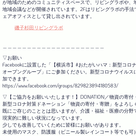
が地域のためのコミュニティスペースで、リビングラボや、
地域会議などが開催されています。2Fはリビングラボの手
ェアオフィスとして貸し出されています。
磯子杉田リビングラボ
＿＿＿＿＿＿＿＿＿＿＿＿＿＿＿＿＿＿＿＿＿
▽お願い
Facebookに設置した「【横浜市】#おたがいハマ：新型
オープングループ」にご参加ください。新型コロナウイルス
加できます。
https://www.facebook.com/groups/829823894180583/
▽【ご協力をお願いいたします！】DONATION／物資の寄
新型コロナ対策ドネーション「物資の寄付・寄贈」をよろし
既にご存じのこととは思いますが、介護・福祉・医療の分野
現実的に難しい状況になっています。
少しでも改善していくために皆様にお願いがあります。
未使用のマスク、防護服（ビニール製レインコート等でも可