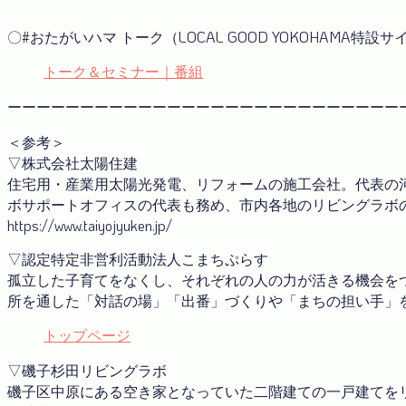
〇#おたがいハマ トーク（LOCAL GOOD YOKOHAMA特設サ
トーク＆セミナー｜番組
ーーーーーーーーーーーーーーーーーーーーーーーーーーー
＜参考＞
▽株式会社太陽住建
住宅用・産業用太陽光発電、リフォームの施工会社。代表の河
ボサポートオフィスの代表も務め、市内各地のリビングラボ
https://www.taiyojyuken.jp/
▽認定特定非営利活動法人こまちぷらす
孤立した子育てをなくし、それぞれの人の力が活きる機会を
所を通した「対話の場」「出番」づくりや「まちの担い手」
トップページ
▽磯子杉田リビングラボ
磯子区中原にある空き家となっていた二階建ての一戸建てをリ