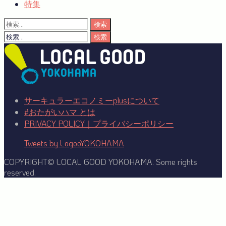
特集
検
索:
検
索:
サーキュラーエコノミーplusについて
#おたがいハマ とは
PRIVACY POLICY｜プライバシーポリシー
Tweets by LogooYOKOHAMA
COPYRIGHT© LOCAL GOOD YOKOHAMA. Some rights
reserved.
Facebook
Twitter
YouTube