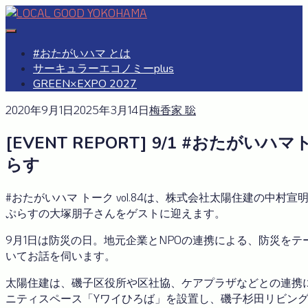
Skip
to
#おたがいハマ
OTAGAISAMA YOKOHAMA
content
#おたがいハマ とは
サーキュラーエコノミーplus
GREEN×EXPO 2027
2020年9月1日
2025年3月14日
梅香家 聡
[EVENT REPORT] 9/1 #おたがいハ
らす
#おたがいハマ トーク vol.84は、株式会社太陽住建の中
ぷらすの大塚朋子さんをゲストに迎えます。
9月1日は防災の日。地元企業とNPOの連携による、防災を
いてお話を伺います。
太陽住建は、磯子区役所や区社協、ケアプラザなどとの連携
ニティスペース「Yワイひろば」を設置し、磯子杉田リビングラ