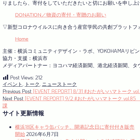
りましたら、寄付をしていただきたいと切にお願いを申し上
DONATION／物資の寄付・寄贈のお願い
▽新型コロナウイルスに向き合う産官学⺠の共創プラットフ
Home
主催：横浜コミュニティデザイン・ラボ、YOKOHAMAリビ
協力・支援：横浜市
メディアパートナー：ヨコハマ経済新聞、港北経済新聞、タウ
Post Views:
212
イベント
,
トーク
,
ニュース
トーク
投
Previous
Previous Post
[EVENT REPORT] 8/31 #おたがいハマトー
post:
Next
Next Post
[EVENT REPORT] 9/2 #おたがいハマトーク 
稿
post:
課
ナ
サイト更新情報
ビ
横浜18区キャラ缶バッチ、開港記念日に寄付付き販売
ゲ
開始
2026年6月7日