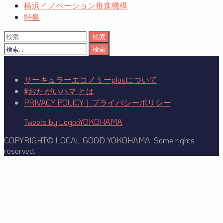
横浜イノベーション推進機構
特集
検
索:
検
索:
サーキュラーエコノミーplusについて
#おたがいハマ とは
PRIVACY POLICY｜プライバシーポリシー
Tweets by LogooYOKOHAMA
COPYRIGHT© LOCAL GOOD YOKOHAMA. Some rights
reserved.
Facebook
Twitter
YouTube