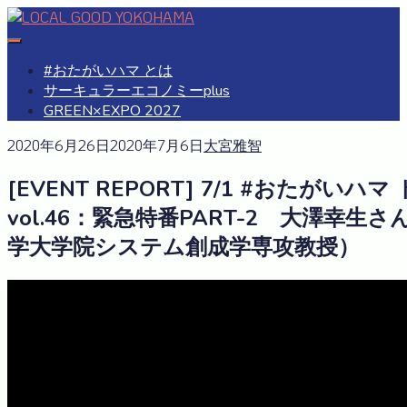
Skip
to
#おたがいハマ
OTAGAISAMA YOKOHAMA
content
#おたがいハマ とは
サーキュラーエコノミーplus
GREEN×EXPO 2027
2020年6月26日
2020年7月6日
大宮雅智
[EVENT REPORT] 7/1 #おたがいハマ
vol.46：緊急特番PART-2 大澤幸生
学大学院システム創成学専攻教授）