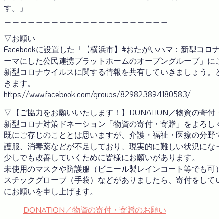
す。」
＿＿＿＿＿＿＿＿＿＿＿＿＿＿＿＿＿＿＿＿＿
▽お願い
Facebookに設置した「【横浜市】#おたがいハマ：新型コ
ーマにした公民連携プラットホームのオープングループ」に
新型コロナウイルスに関する情報を共有していきましょう。
きます。
https://www.facebook.com/groups/829823894180583/
▽【ご協力をお願いいたします！】DONATION／物資の寄
新型コロナ対策ドネーション「物資の寄付・寄贈」をよろし
既にご存じのこととは思いますが、介護・福祉・医療の分野
護服、消毒薬などが不足しており、現実的に難しい状況にな
少しでも改善していくために皆様にお願いがあります。
未使用のマスクや防護服（ビニール製レインコート等でも可
スチックグローブ（手袋）などがありましたら、寄付をして
にお願いを申し上げます。
DONATION／物資の寄付・寄贈のお願い