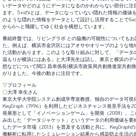
いデータやどのようにデータになるのかわからない部分に注
ます。5+iのiとは、データになっていない隠れた情報の価値
のような隠れた情報をデータとして設計し活用することでSociet
から6へと飛躍してゆく社会を構想しています。
番組終盤では、リビングラボ との協働の可能性についてもお
た。例えば、横浜市金沢区にはアオサやオリーブのような地
た活動があります。このような取り組みに対して、「データ
温もりが横浜にはある」と大澤先生は話し、東京と横浜のデ
想などについて関口 昌幸係長(横浜市政策局共創推進室共創
がりました。今後の動きに注目です。
▽プロフィール
〇大澤 幸生さん
東京大学大学院システム創成学専攻教授。独自のデータ可視
KeyGraph（1996）を利用したビジネスチャンス発見手法を2
発展形として「イノベーションゲーム」を開発（2008）。
み出した「データジャケット」というデータの利用価値を要
したデータ市場（2013）を普及する活動と共に、KeyGraph
搬解析に転用したシミュレーション結果から感染防止生活の