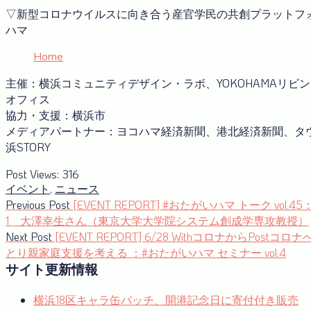
▽新型コロナウイルスに向き合う産官学⺠の共創プラットフ
ハマ
Home
主催：横浜コミュニティデザイン・ラボ、YOKOHAMAリビ
オフィス
協力・支援：横浜市
メディアパートナー：ヨコハマ経済新聞、港北経済新聞、タ
浜STORY
Post Views:
316
イベント
,
ニュース
投
Previous
Previous Post
[EVENT REPORT] #おたがいハマ トーク vol.4
post:
1 大澤幸生さん（東京大学大学院システム創成学専攻教授）
稿
Next
Next Post
[EVENT REPORT] 6/28 WithコロナからPost
ナ
post:
とり親家庭支援を考える ：#おたがいハマ セミナー vol.4
サイト更新情報
ビ
ゲ
横浜18区キャラ缶バッチ、開港記念日に寄付付き販売