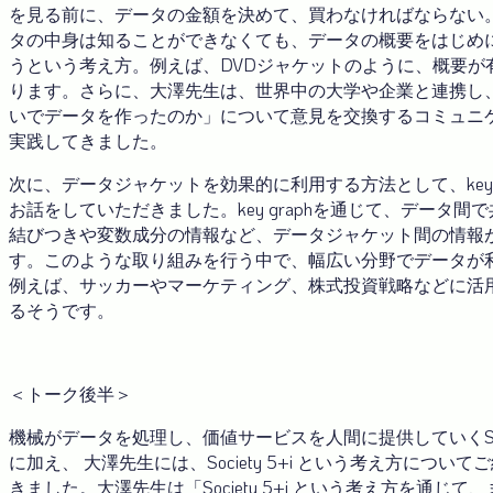
を見る前に、データの金額を決めて、買わなければならない
タの中身は知ることができなくても、データの概要をはじめ
うという考え方。例えば、DVDジャケットのように、概要が
ります。さらに、大澤先生は、世界中の大学や企業と連携し
いでデータを作ったのか」について意見を交換するコミュニ
実践してきました。
次に、データジャケットを効果的に利用する方法として、key g
お話をしていただきました。key graphを通じて、データ間
結びつきや変数成分の情報など、データジャケット間の情報
す。このような取り組みを行う中で、幅広い分野でデータが
例えば、サッカーやマーケティング、株式投資戦略などに活
るそうです。
＜トーク後半＞
機械がデータを処理し、価値サービスを人間に提供していくSocie
に加え、 大澤先生には、Society 5+i という考え方につい
きました。大澤先生は「Society 5+i という考え方を通じて