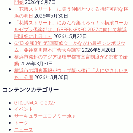
ー
開始
2026年6月7日
「花博ストリート」に集う仲間とつくる持続可能な横
シ
浜の明日
2026年5月30日
ョ
「花博ストリート」にみんな集まろう！～横濱ローカ
ルゼブラ倶楽部は、GREEN×EXPO 2027に向けて横浜
ン
開港祭に出展！～
2026年5月22日
6/13 令和8年 第1回研修会「かながわ農福シンポジウ
ム」＠神奈川県本庁舎大会議室
2026年5月20日
横浜市発起のアジア循環型都市宣言制度が21都市で始
動
2026年3月31日
横浜市の調査季報がウェブ版へ移行「人にやさしいま
ち」公開
2026年3月30日
コンテンツカテゴリー
GREEN×EXPO 2027
イベント
サーキュラーエコノミーplus
トーク
ニュース