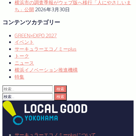
横浜市の調査季報がウェブ版へ移行「人にやさしいま
ち」公開
2026年3月30日
コンテンツカテゴリー
GREEN×EXPO 2027
イベント
サーキュラーエコノミーplus
トーク
ニュース
横浜イノベーション推進機構
特集
検
索:
検
索:
サーキュラーエコノミーplusについて