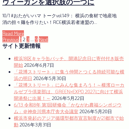
ヴィーガンを選択肢の一つに
10/1 #おたがいハマ トークvol.149： 横浜の食材で地産地
消の担々麺を作りたい！RCE横浜若者連盟の…
Read More
投
Previous
1
2
3
…
9
Next
サイト更新情報
稿
の
横浜18区キャラ缶バッチ、開港記念日に寄付付き販売
開始
2026年6月7日
ペ
「花博ストリート」に集う仲間とつくる持続可能な横
ー
浜の明日
2026年5月30日
「花博ストリート」にみんな集まろう！～横濱ローカ
ジ
ルゼブラ倶楽部は、GREEN×EXPO 2027に向けて横浜
送
開港祭に出展！～
2026年5月22日
り
6/13 令和8年 第1回研修会「かながわ農福シンポジウ
ム」＠神奈川県本庁舎大会議室
2026年5月20日
横浜市発起のアジア循環型都市宣言制度が21都市で始
動
2026年3月31日