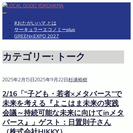
Skip
to
#おたがいハマ
OTAGAISAMA YOKOHAMA
content
#おたがいハマ とは
サーキュラーエコノミーplus
GREEN×EXPO 2027
カテゴリー:
トーク
2025年2月15日
2025年9月22日
杉浦裕樹
2/16「“子ども・若者×メタバース”で
未来を考える『よこはま未来の実践
会議～持続可能な未来に向けてinメタ
バース』」ゲスト：日置則子さん
（株式会社HIKKY）