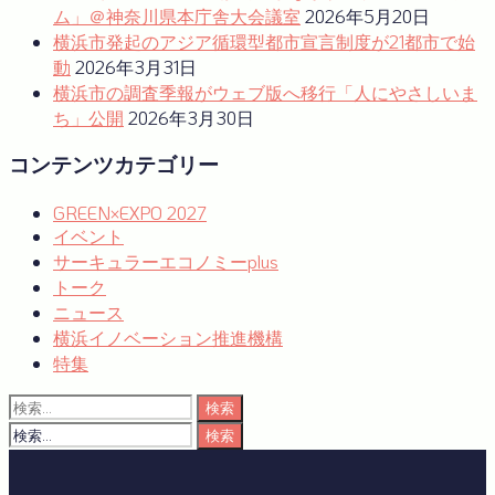
ム」＠神奈川県本庁舎大会議室
2026年5月20日
横浜市発起のアジア循環型都市宣言制度が21都市で始
動
2026年3月31日
横浜市の調査季報がウェブ版へ移行「人にやさしいま
ち」公開
2026年3月30日
コンテンツカテゴリー
GREEN×EXPO 2027
イベント
サーキュラーエコノミーplus
トーク
ニュース
横浜イノベーション推進機構
特集
検
索:
検
索: