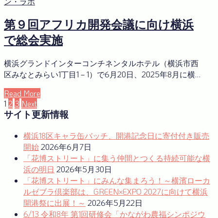
ン・ラボ
第９回アフリカ開発会議に向け横浜
で総会実施
横浜グランドインターコンチネンタルホテル（横浜市西
区みなとみらい1丁目1－1）で6月20日、2025年8月に横…
Read More
投
1
2
3
Next
サイト更新情報
稿
の
横浜18区キャラ缶バッチ、開港記念日に寄付付き販売
開始
2026年6月7日
ペ
「花博ストリート」に集う仲間とつくる持続可能な横
ー
浜の明日
2026年5月30日
「花博ストリート」にみんな集まろう！～横濱ローカ
ジ
ルゼブラ倶楽部は、GREEN×EXPO 2027に向けて横浜
送
開港祭に出展！～
2026年5月22日
り
6/13 令和8年 第1回研修会「かながわ農福シンポジウ