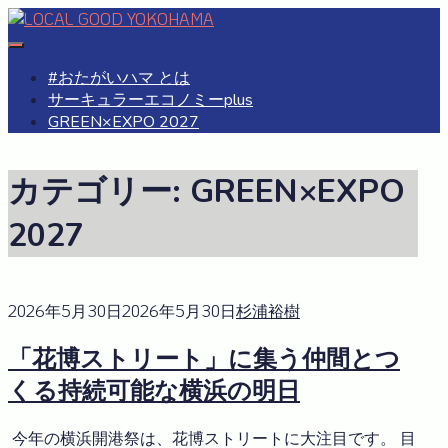
Skip
to
#おたがいハマ
OTAGAISAMA YOKOHAMA
content
#おたがいハマ とは
サーキュラーエコノミーplus
GREEN×EXPO 2027
カテゴリー:
GREEN×EXPO
2027
2026年5月30日
2026年5月30日
杉浦裕樹
「花博ストリート」に集う仲間とつ
くる持続可能な横浜の明日
今年の横浜開港祭は、花博ストリートに大注目です。 目