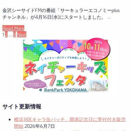
金沢シーサイドFMの番組「サーキュラーエコノミーplus
チャンネル」が4月16日(水)にスタートしました。 …
Read More
投
1
2
…
8
Next
稿
の
ペ
ー
ジ
送
り
サイト更新情報
横浜18区キャラ缶バッチ、開港記念日に寄付付き販売
開始
2026年6月7日