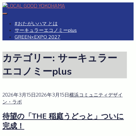
Skip
to
#おたがいハマ
OTAGAISAMA YOKOHAMA
content
#おたがいハマ とは
サーキュラーエコノミーplus
GREEN×EXPO 2027
カテゴリー:
サーキュラー
エコノミーplus
2026年3月15日
2026年3月15日
横浜コミュニティデザイ
ン・ラボ
待望の「THE 稲庭うどっと」ついに
完成！