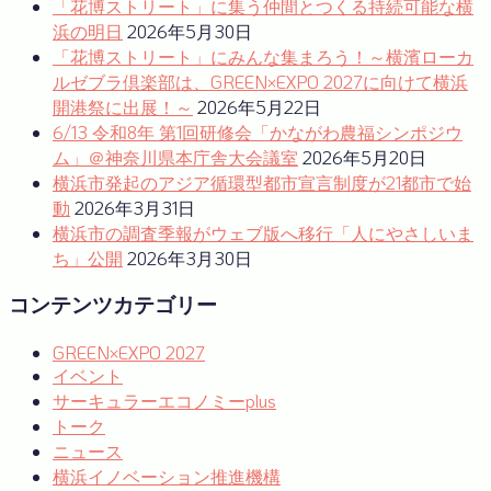
「花博ストリート」に集う仲間とつくる持続可能な横
浜の明日
2026年5月30日
「花博ストリート」にみんな集まろう！～横濱ローカ
ルゼブラ倶楽部は、GREEN×EXPO 2027に向けて横浜
開港祭に出展！～
2026年5月22日
6/13 令和8年 第1回研修会「かながわ農福シンポジウ
ム」＠神奈川県本庁舎大会議室
2026年5月20日
横浜市発起のアジア循環型都市宣言制度が21都市で始
動
2026年3月31日
横浜市の調査季報がウェブ版へ移行「人にやさしいま
ち」公開
2026年3月30日
コンテンツカテゴリー
GREEN×EXPO 2027
イベント
サーキュラーエコノミーplus
トーク
ニュース
横浜イノベーション推進機構