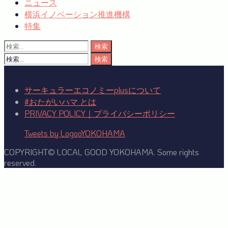
ニュース
横浜イノベーション推進機構
特集
検
索:
検
索:
サーキュラーエコノミーplusについて
#おたがいハマ とは
PRIVACY POLICY｜プライバシーポリシー
Tweets by LogooYOKOHAMA
COPYRIGHT© LOCAL GOOD YOKOHAMA. Some rights
reserved.
Facebook
Twitter
YouTube