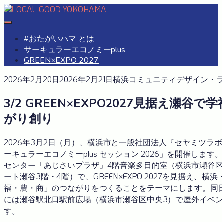
Skip
to
#おたがいハマ
OTAGAISAMA YOKOHAMA
content
#おたがいハマ とは
サーキュラーエコノミーplus
GREEN×EXPO 2027
2026年2月20日
2026年2月21日
横浜コミュニティデザイン・
3/2 GREEN×EXPO2027見据え瀬谷
がり創り
2026年3月2日（月）、横浜市と一般社団法人『セヤミツラボ』
ーキュラーエコノミーplus セッション 2026」を開催しま
センター「あじさいプラザ」4階音楽多目的室（横浜市瀬谷区瀬谷
ート瀬谷3階・4階）で、GREEN×EXPO 2027を見据え、
福・農・商」のつながりをつくることをテーマにします。同日15
には瀬谷駅北口駅前広場（横浜市瀬谷区中央3）で屋外イベ
す。