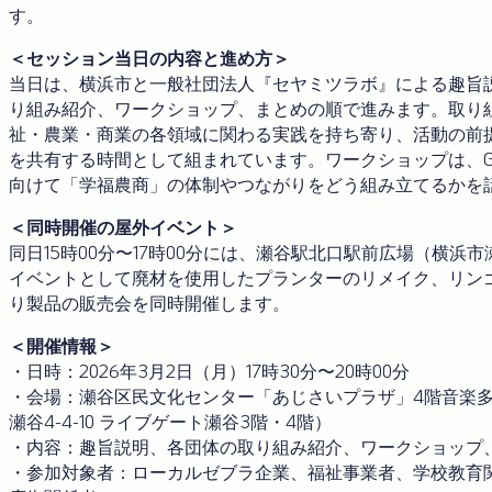
す。
＜セッション当日の内容と進め方＞
当日は、横浜市と一般社団法人『セヤミツラボ』による趣旨
り組み紹介、ワークショップ、まとめの順で進みます。取り
祉・農業・商業の各領域に関わる実践を持ち寄り、活動の前
を共有する時間として組まれています。ワークショップは、GREEN
向けて「学福農商」の体制やつながりをどう組み立てるかを
＜同時開催の屋外イベント＞
同日15時00分〜17時00分には、瀬谷駅北口駅前広場（横浜
イベントとして廃材を使用したプランターのリメイク、リン
り製品の販売会を同時開催します。
＜開催情報＞
・日時：2026年3月2日（月）17時30分〜20時00分
・会場：瀬谷区民文化センター「あじさいプラザ」4階音楽
瀬谷4-4-10 ライブゲート瀬谷3階・4階）
・内容：趣旨説明、各団体の取り組み紹介、ワークショップ
・参加対象者：ローカルゼブラ企業、福祉事業者、学校教育