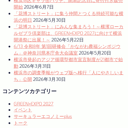
横浜18区キャラ缶バッチ、開港記念日に寄付付き販売
ゲ
開始
2026年6月7日
ー
「花博ストリート」に集う仲間とつくる持続可能な横
浜の明日
2026年5月30日
シ
「花博ストリート」にみんな集まろう！～横濱ローカ
ョ
ルゼブラ倶楽部は、GREEN×EXPO 2027に向けて横浜
開港祭に出展！～
2026年5月22日
ン
6/13 令和8年 第1回研修会「かながわ農福シンポジウ
ム」＠神奈川県本庁舎大会議室
2026年5月20日
横浜市発起のアジア循環型都市宣言制度が21都市で始
動
2026年3月31日
横浜市の調査季報がウェブ版へ移行「人にやさしいま
ち」公開
2026年3月30日
コンテンツカテゴリー
GREEN×EXPO 2027
イベント
サーキュラーエコノミーplus
トーク