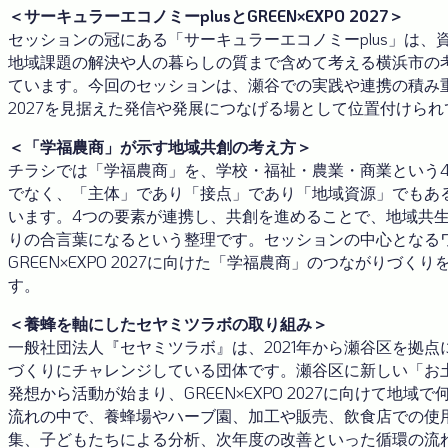
＜サーキュラーエコノミーplusとGREEN×EXPO 2027＞
セッションの冠にある「サーキュラーエコノミーplus」は、
地域課題の解決や人の暮らしの質まで含めて考える横浜市の
ています。今回のセッションは、瀬谷での実践や連携の積み重ねを
2027を見据えた発信や発展につなげる場として位置付けら
＜「学福農商」が示す地域共創の考え方＞
チラシでは「学福農商」を、学校・福祉・農業・商業という
でなく、「主体」であり「接点」であり「地域資源」でもあ
います。4つの要素が連携し、共創を進めることで、地域共
りの合言葉になるという整理です。セッションの中心となる
GREEN×EXPO 2027に向けた「学福農商」のつながりづく
す。
＜養蜂を軸にしたセヤミツラボの取り組み＞
一般社団法人『セヤミツラボ』は、2021年から瀬谷区を拠
づくりにチャレンジしている団体です。瀬谷区に新しい「お
発想から活動が始まり、GREEN×EXPO 2027に向けて地域
流れの中で、養蜂場やハーブ園、加工や販売、飲食店での使
集、子どもたちによる分析、次年度の改善といった循環の流