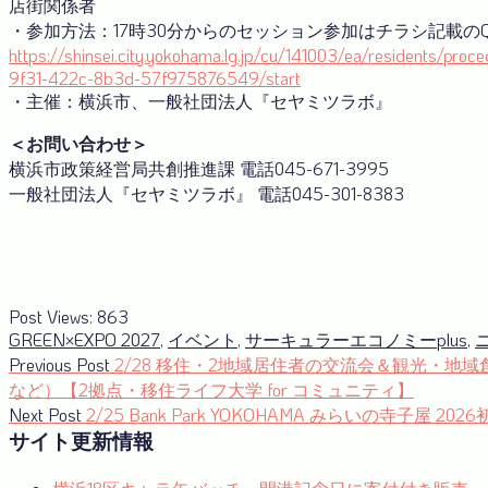
店街関係者
・参加方法：17時30分からのセッション参加はチラシ記載の
https://shinsei.city.yokohama.lg.jp/cu/141003/ea/residents/pro
9f31-422c-8b3d-57f975876549/start
・主催：横浜市、一般社団法人『セヤミツラボ』
＜お問い合わせ＞
横浜市政策経営局共創推進課 電話045-671-3995
一般社団法人『セヤミツラボ』 電話045-301-8383
Post Views:
863
GREEN×EXPO 2027
,
イベント
,
サーキュラーエコノミーplus
,
投
Previous
Previous Post
2/28 移住・2地域居住者の交流会＆観光・地
post:
など）【2拠点・移住ライフ大学 for コミュニティ】
稿
Next
Next Post
2/25 Bank Park YOKOHAMA みらいの寺子屋 202
ナ
post:
サイト更新情報
ビ