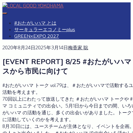
Skip
to
#おたがいハマ
OTAGAISAMA YOKOHAMA
content
#おたがいハマ とは
サーキュラーエコノミーplus
GREEN×EXPO 2027
2020年8月24日
2025年3月14日
梅香家 聡
[EVENT REPORT] 8/25 #おたがい
スから市民に向けて
#おたがいハマ トーク vol.79は、＃おたがいハマで活動
活動を考えます。
70回以上にわたって放送してきた ＃おたがいハマ トークや 
マ コミュニティでの出会い。5月1日から今日までの間、い
がいハマ の活動を通じ、多くの出会いがありました。トー
に活動していくのかを考えます。
8月30日には、ユースチームが主体となり、イベントを企画
の人々と出会いました。＃おたがいハマ での出会いを活か