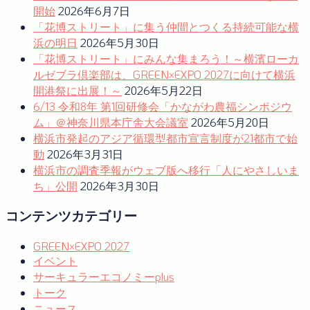
ゲ
開始
2026年6月7日
ー
「花博ストリート」に集う仲間とつくる持続可能な横
浜の明日
2026年5月30日
シ
「花博ストリート」にみんな集まろう！～横濱ローカ
ョ
ルゼブラ倶楽部は、GREEN×EXPO 2027に向けて横浜
開港祭に出展！～
2026年5月22日
ン
6/13 令和8年 第1回研修会「かながわ農福シンポジウ
ム」＠神奈川県本庁舎大会議室
2026年5月20日
横浜市発起のアジア循環型都市宣言制度が21都市で始
動
2026年3月31日
横浜市の調査季報がウェブ版へ移行「人にやさしいま
ち」公開
2026年3月30日
コンテンツカテゴリー
GREEN×EXPO 2027
イベント
サーキュラーエコノミーplus
トーク
ニュース