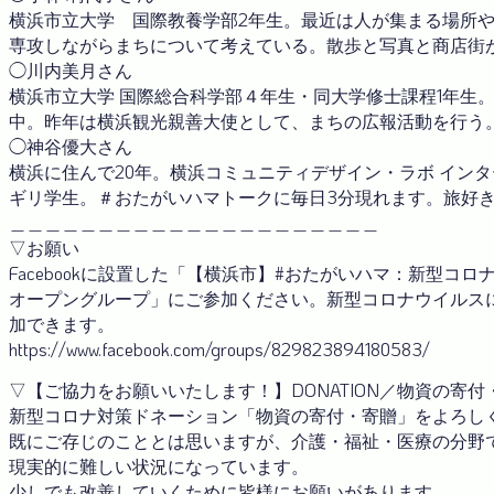
横浜市立大学 国際教養学部2年生。最近は人が集まる場所
専攻しながらまちについて考えている。散歩と写真と商店街
◯川内美月さん
横浜市立大学 国際総合科学部４年生・同大学修士課程1年生
中。昨年は横浜観光親善大使として、まちの広報活動を行う
◯神谷優大さん
横浜に住んで20年。横浜コミュニティデザイン・ラボ イン
ギリ学生。＃おたがいハマトークに毎日3分現れます。旅好
＿＿＿＿＿＿＿＿＿＿＿＿＿＿＿＿＿＿＿＿＿
▽お願い
Facebookに設置した「【横浜市】#おたがいハマ：新型
オープングループ」にご参加ください。新型コロナウイルス
加できます。
https://www.facebook.com/groups/829823894180583/
▽【ご協力をお願いいたします！】DONATION／物資の寄
新型コロナ対策ドネーション「物資の寄付・寄贈」をよろし
既にご存じのこととは思いますが、介護・福祉・医療の分野
現実的に難しい状況になっています。
少しでも改善していくために皆様にお願いがあります。