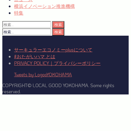
横浜イノベーション推進機構
特集
検
索:
検
索:
サーキュラーエコノミーplusについて
#おたがいハマ とは
PRIVACY POLICY｜プライバシーポリシー
Tweets by LogooYOKOHAMA
COPYRIGHT© LOCAL GOOD YOKOHAMA. Some rights
reserved.
Facebook
Twitter
YouTube