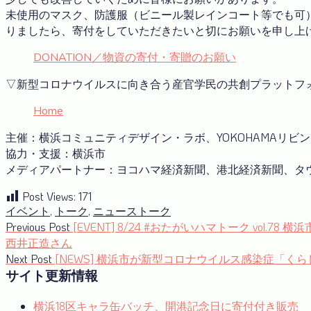
未使用のマスク、防護服（ビニール製レインコート等でも可
りましたら、寄付をしていただきたいと切にお願いを申し上
DONATION／物資の寄付・寄贈のお願い
▽新型コロナウイルスに向き合う産官学⺠の共創プラットフ
Home
主催：横浜コミュニティデザイン・ラボ、YOKOHAMAリビ
協力・支援：横浜市
メディアパートナー：ヨコハマ経済新聞、港北経済新聞、タウ
Post Views:
171
イベント
,
トーク
,
ニュース
トーク
投
Previous
Previous Post
[EVENT] 8/24 #おたがいハマトーク vol
post:
西井正造さん
稿
Next
Next Post
[NEWS] 横浜市が新型コロナウイルス感染症「く
ナ
post:
サイト更新情報
ビ
横浜18区キャラ缶バッチ、開港記念日に寄付付き販売