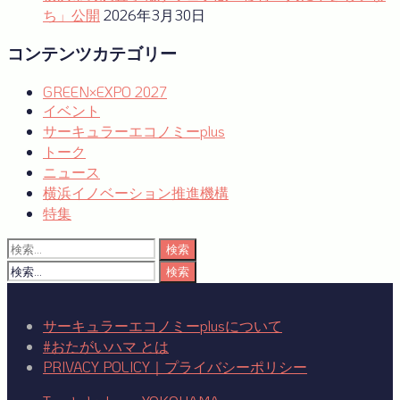
ち」公開
2026年3月30日
コンテンツカテゴリー
GREEN×EXPO 2027
イベント
サーキュラーエコノミーplus
トーク
ニュース
横浜イノベーション推進機構
特集
検
索:
検
索:
サーキュラーエコノミーplusについて
#おたがいハマ とは
PRIVACY POLICY｜プライバシーポリシー