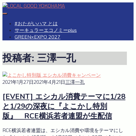
Skip
to
#おたがいハマ
OTAGAISAMA YOKOHAMA
content
#おたがいハマ とは
サーキュラーエコノミーplus
GREEN×EXPO 2027
投稿者:
三澤一孔
2021年1月27日
2021年4月21日
三澤一孔
[EVENT] エシカル消費テーマに1/28
と1/29の深夜に『よこかし特別
版』 RCE横浜若者連盟が生配信
RCE横浜若者連盟は、エシカル消費や環境をテーマにし