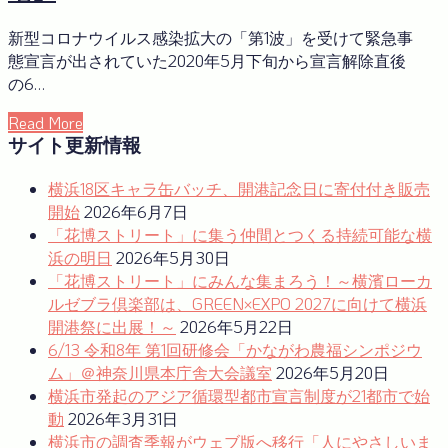
新型コロナウイルス感染拡大の「第1波」を受けて緊急事
態宣言が出されていた2020年5月下旬から宣言解除直後
の6…
Read More
サイト更新情報
横浜18区キャラ缶バッチ、開港記念日に寄付付き販売
開始
2026年6月7日
「花博ストリート」に集う仲間とつくる持続可能な横
浜の明日
2026年5月30日
「花博ストリート」にみんな集まろう！～横濱ローカ
ルゼブラ倶楽部は、GREEN×EXPO 2027に向けて横浜
開港祭に出展！～
2026年5月22日
6/13 令和8年 第1回研修会「かながわ農福シンポジウ
ム」＠神奈川県本庁舎大会議室
2026年5月20日
横浜市発起のアジア循環型都市宣言制度が21都市で始
動
2026年3月31日
横浜市の調査季報がウェブ版へ移行「人にやさしいま