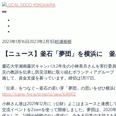
Skip
to
#おたがいハマ
OTAGAISAMA YOKOHAMA
content
#おたがいハマ とは
サーキュラーエコノミーplus
GREEN×EXPO 2027
2023年1月16日
2023年2月1日
杉浦裕樹
【ニュース】釜石「夢団」を横浜に 釜
慶応大学湘南藤沢キャンパス2年生の小林美月さんを実行委
災の教訓を伝承し防災活動に取り組むボランティアグループ
施して、資金支援を募っています。締切は1月17日。
「伝承」をつなぐ～釜石の若い芽「夢団」の思いをぜひ横浜に！そし
https://camp-fire.jp/projects/view/641412
小林さん達は2021年12月に（公財）よこはまユースと連携
交流イベントをZoomを使って開催しました。夢団は、202
代として、記憶や経験のない世代に、今ある日常の大切さを