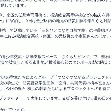
活動しています。
ーを招き、南区の弘明寺商店街で、横浜総合高等学校などの協力を
ー」に宿泊し、5日は金沢区内の地元の防災団体や学生らと対
連携して活動している「三陸ひとつなぎ自然学校」の伊藤聡さ
弘明寺にある横浜総合高校（南区）の元校長の小市聡さんのほか
町の青少年交流・活動支援スペース「さくらリビング」で、釜石に
大震災で被災した釜石市街地と横浜都心部のダンボール製の防災
パスの学生たちによるグループ「つなぐつながるプロジェクト
高校の学生で、防災普及学生団体「玄海」共同代表の橋本玄さ
し、今回の釜石-横浜の若者たちによるプロジェクトへの期待に
ァイヤー」で実施しています。支援を受け付ける最終日の1月17
びかけています。