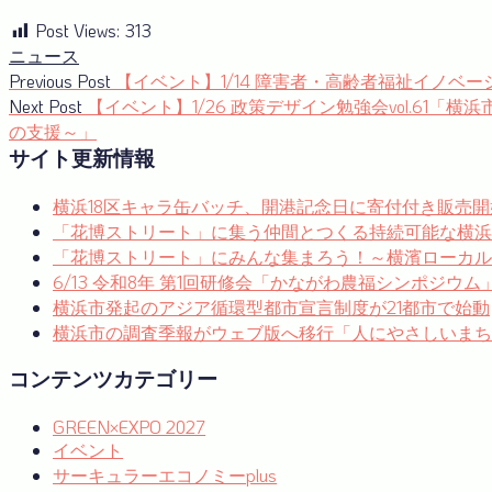
Post Views:
313
ニュース
投
Previous
Previous Post
【イベント】1/14 障害者・高齢者福祉イノ
post:
Next
Next Post
【イベント】1/26 政策デザイン勉強会vol.61
稿
post:
の支援～」
ナ
サイト更新情報
ビ
横浜18区キャラ缶バッチ、開港記念日に寄付付き販売開
ゲ
「花博ストリート」に集う仲間とつくる持続可能な横浜
ー
「花博ストリート」にみんな集まろう！～横濱ローカルゼブ
6/13 令和8年 第1回研修会「かながわ農福シンポジウ
シ
横浜市発起のアジア循環型都市宣言制度が21都市で始動
ョ
横浜市の調査季報がウェブ版へ移行「人にやさしいまち
ン
コンテンツカテゴリー
GREEN×EXPO 2027
イベント
サーキュラーエコノミーplus