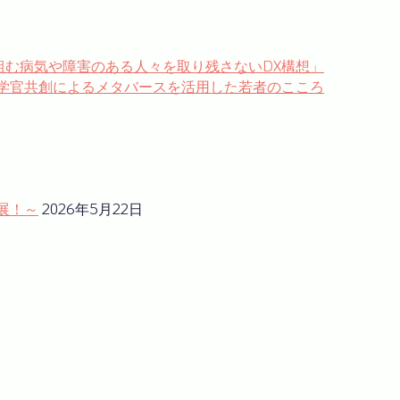
り組む病気や障害のある人々を取り残さないDX構想」
2 ～産学官共創によるメタバースを活用した若者のこころ
展！～
2026年5月22日