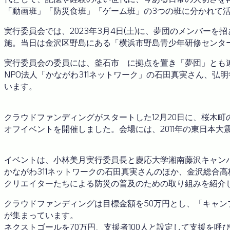
「動画班」「防災食班」「ゲーム班」の3つの班に分かれて
実行委員会では、2023年3月4日(土)に、夢団のメンバ
施。当日は金沢区野島にある「横浜市野島青少年研修センタ
実行委員会の委員には、釜石市 に拠点を置き「夢団」とも
NPO法人「かながわ311ネットワーク」の石田真実さん、
います。
クラウドファンディングがスタートした12月20日に、桜木
オフイベントを開催しました。会場には、2011年の東日本
イベントは、小林美月実行委員長と慶応大学湘南藤沢キャン
かながわ311ネットワークの石田真実さんのほか、金沢総合
クリエイターたちによる防災の普及のための取り組みを紹介
クラウドファンディングは目標金額を50万円とし、「キャンプフ
が集まっています。
ネクストゴールを70万円、支援者100人と設定して支援を呼