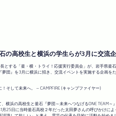
石の高校生と横浜の学生らが3月に交流
員長とする「釜・横・トライ！応援実行委員会」が、岩手県釜
『夢団』を3月に横浜に招き、交流イベントを実施する企画を
て未来へ。 – CAMPFIRE (キャンプファイヤー)
して、横浜の高校生と釜石『夢団～未来へつなげるONE TEA
0年1月25日に当時釜石高校２年だった太田夢さんの呼びかけ
再認識して欲しい」と考え、震災の伝承を目的に活動を始めまし