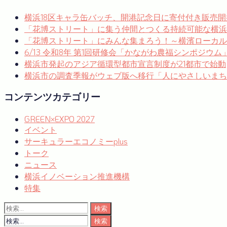
ナ
横浜18区キャラ缶バッチ、開港記念日に寄付付き販売開
ビ
「花博ストリート」に集う仲間とつくる持続可能な横浜
ゲ
「花博ストリート」にみんな集まろう！～横濱ローカルゼブ
ー
6/13 令和8年 第1回研修会「かながわ農福シンポジウ
横浜市発起のアジア循環型都市宣言制度が21都市で始動
シ
横浜市の調査季報がウェブ版へ移行「人にやさしいまち
ョ
コンテンツカテゴリー
ン
GREEN×EXPO 2027
イベント
サーキュラーエコノミーplus
トーク
ニュース
横浜イノベーション推進機構
特集
検
索:
検