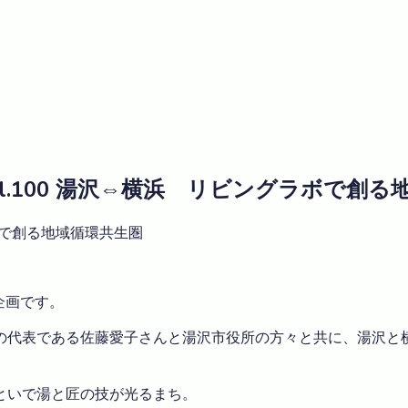
ク vol.100 湯沢⇔横浜 リビングラボで創
グラボで創る地域循環共生圏
企画です。
の代表である佐藤愛子さんと湯沢市役所の方々と共に、湯沢と
といで湯と匠の技が光るまち。