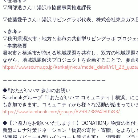
＜登壇者＞
▽阿部透さん：湯沢市協働事業推進課長
▽佐藤愛子さん：湯沢リビングラボ代表、株式会社東京ガス
＜参考＞
▽秋田県湯沢市：地方と都市の共創型リビングラボ プロジ
・事業概要
湯沢市と横浜市が抱える地域課題を共有し、双方の地域課題
ながら、地域課題解決プロジェクトを企画することで、参画
https://www.soumu.go.jp/kankeijinkou/model_detail/r01_23_yuza
＿＿＿＿＿＿＿＿＿＿＿＿＿＿＿＿＿＿＿＿＿
◆#おたがいハマ 参加のお誘い
Facebookグループ「#おたがいハマ コミュニティ｜横
も参加できます。コミュニティから様々な活動が始まっています
https://www.facebook.com/groups/829823894180583/
◆【ご協力をお願いいたします！】DONATION／物資の寄
新型コロナ対策ドネーション「物資の寄付・寄贈」をよろし
防護服（ビニール製レインコート等でも可）、消毒薬、プラ