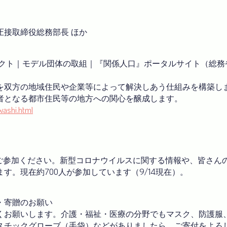
圧接取締役総務部長
ほか
ェクト｜モデル団体の取組｜『関係人口』ポータルサイト（総務
を双方の地域住民や企業等によって解決しあう仕組みを構築し
者となる都市住民等の地方への関心を醸成します。
washi.html
浜」にご参加ください。新型コロナウイルスに関する情報や、皆さ
。現在約700人が参加しています（9/14現在）。
付・寄贈のお願い
くお願いします。介護・福祉・医療の分野でもマスク、防護服
スチックグローブ（手袋）などがありましたら、ご寄付をよろ