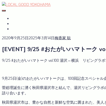
Skip
to
#おたがいハマ
OTAGAISAMA YOKOHAMA
content
#おたがいハマ とは
サーキュラーエコノミーplus
GREEN×EXPO 2027
2020年9月25日
2025年3月14日
梅香家 聡
[EVENT] 9/25 #おたがいハマトー
9/25 #おたがいハマトーク vol.100 湯沢⇔横浜 リビン
9月25日(金)のおたがいハマトークは、100回記念スペシャル
菅総理誕生に湧く秋田県湯沢市と結んで、湯沢リビングラボ
語り合います。
秋田県湯沢市は、豊かな自然と新鮮な空気に囲まれた、美人