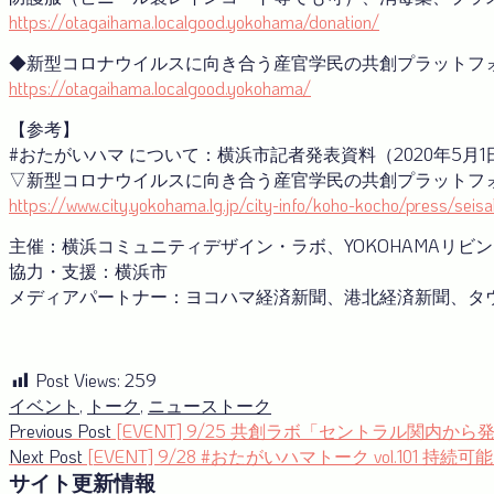
https://otagaihama.localgood.yokohama/donation/
◆新型コロナウイルスに向き合う産官学⺠の共創プラットフ
https://otagaihama.localgood.yokohama/
【参考】
#おたがいハマ について：横浜市記者発表資料（2020年5月1
▽新型コロナウイルスに向き合う産官学⺠の共創プラットフ
https://www.city.yokohama.lg.jp/city-info/koho-kocho/press/se
主催：横浜コミュニティデザイン・ラボ、YOKOHAMAリビ
協力・支援：横浜市
メディアパートナー：ヨコハマ経済新聞、港北経済新聞、タウ
Post Views:
259
イベント
,
トーク
,
ニュース
トーク
投
Previous
Previous Post
[EVENT] 9/25 共創ラボ「セントラル関内から
post:
Next
Next Post
[EVENT] 9/28 #おたがいハマトーク vol.1
稿
post:
サイト更新情報