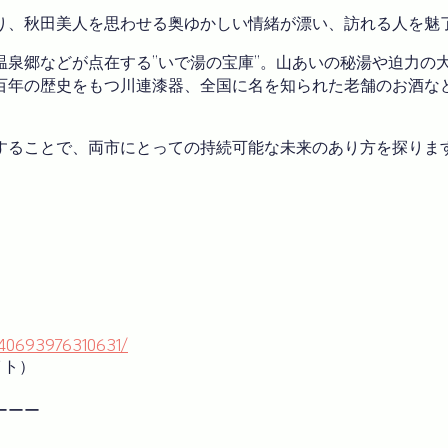
り、秋田美人を思わせる奥ゆかしい情緒が漂い、訪れる人を魅
温泉郷などが点在する”いで湯の宝庫”。山あいの秘湯や迫力の
百年の歴史をもつ川連漆器、全国に名を知られた老舗のお酒な
することで、両市にとっての持続可能な未来のあり方を探りま
240693976310631/
イト）
ーーー