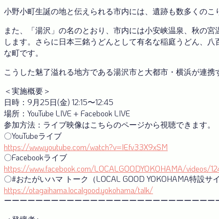
小野小町生誕の地と伝えられる市内には、遺跡も数多くのこ
また、「湯沢」の名のとおり、市内には小安峡温泉、秋の宮
します。さらに日本三銘うどんとして有名な稲庭うどん、八
な町です。
こうした魅了溢れる地方である湯沢市と大都市・横浜が連携
＜実施概要＞
日時：9月25日(金) 12:15〜12:45
場所：YouTube LIVE + Facebook LIVE
参加方法：ライブ映像はこちらのページから視聴できます。
〇YouTubeライブ
https://www.youtube.com/watch?v=IEfv33X9xSM
〇Facebookライブ
https://www.facebook.com/LOCALGOODYOKOHAMA/videos/1
〇#おたがいハマ トーク（LOCAL GOOD YOKOHAMA特設サ
https://otagaihama.localgood.yokohama/talk/
ーーーーーーーーーーーーーーーーーーーーーーーーーーー