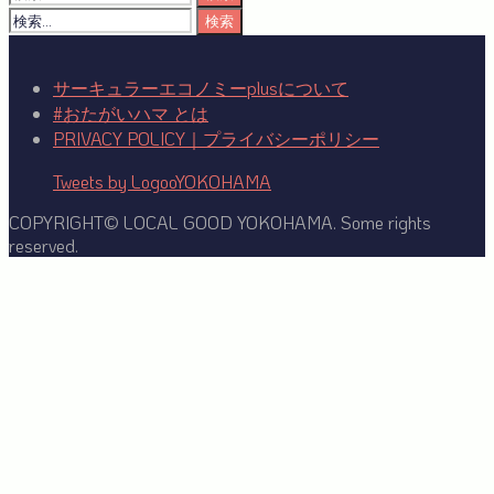
索:
検
索:
サーキュラーエコノミーplusについて
#おたがいハマ とは
PRIVACY POLICY｜プライバシーポリシー
Tweets by LogooYOKOHAMA
COPYRIGHT© LOCAL GOOD YOKOHAMA. Some rights
reserved.
Facebook
Twitter
YouTube