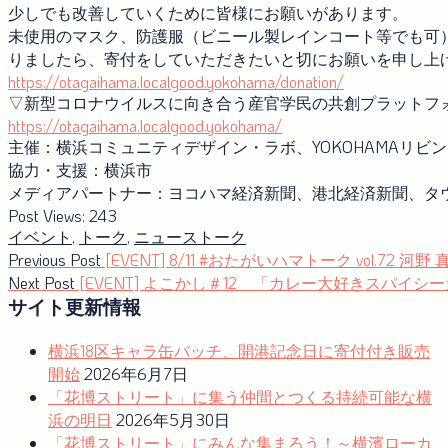
少しでも改善していくために皆様にお願いがあります。
未使用のマスク、防護服（ビニール製レインコート等でも可
りましたら、寄付をしていただきたいと切にお願いを申し上
https://otagaihama.localgood.yokohama/donation/
▽新型コロナウイルスに向き合う産官学⺠の共創プラットフ
https://otagaihama.localgood.yokohama/
主催：横浜コミュニティデザイン・ラボ、YOKOHAMAリビ
協力・支援：横浜市
メディアパートナー：ヨコハマ経済新聞、港北経済新聞、タウ
Post Views:
243
イベント
,
トーク
,
ニュース
トーク
投
Previous
Previous Post
[EVENT] 8/11 #おたがいハマトーク vol.7
post:
Next
Next Post
[EVENT] よこかし＃12 「カレー大好きスパイシ
稿
post:
サイト更新情報
ナ
横浜18区キャラ缶バッチ、開港記念日に寄付付き販売
ビ
開始
2026年6月7日
ゲ
「花博ストリート」に集う仲間とつくる持続可能な横
ー
浜の明日
2026年5月30日
「花博ストリート」にみんな集まろう！～横濱ローカ