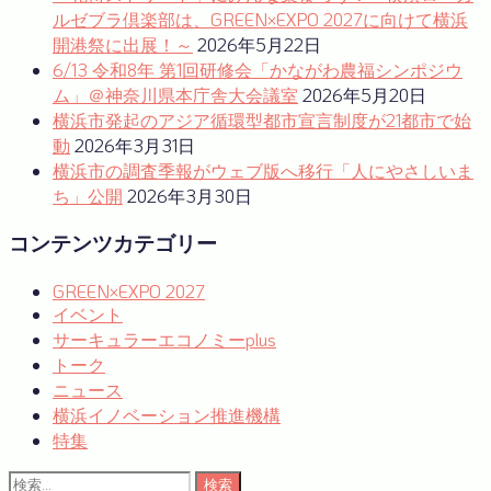
シ
ルゼブラ倶楽部は、GREEN×EXPO 2027に向けて横浜
ョ
開港祭に出展！～
2026年5月22日
6/13 令和8年 第1回研修会「かながわ農福シンポジウ
ン
ム」＠神奈川県本庁舎大会議室
2026年5月20日
横浜市発起のアジア循環型都市宣言制度が21都市で始
動
2026年3月31日
横浜市の調査季報がウェブ版へ移行「人にやさしいま
ち」公開
2026年3月30日
コンテンツカテゴリー
GREEN×EXPO 2027
イベント
サーキュラーエコノミーplus
トーク
ニュース
横浜イノベーション推進機構
特集
検