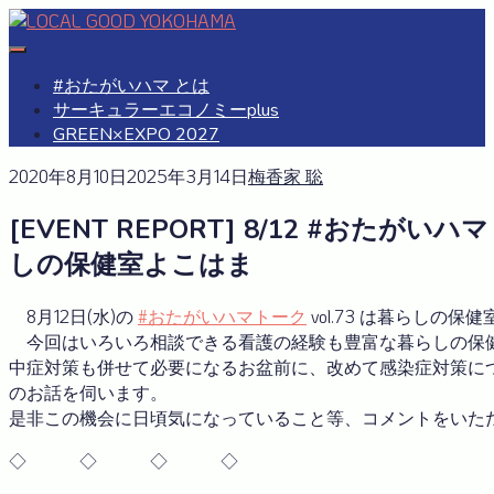
Skip
to
#おたがいハマ
OTAGAISAMA YOKOHAMA
content
#おたがいハマ とは
サーキュラーエコノミーplus
GREEN×EXPO 2027
2020年8月10日
2025年3月14日
梅香家 聡
[EVENT REPORT] 8/12 #おたがい
しの保健室よこはま
8月12日(水)の
#おたがいハマトーク
vol.73 は暮らしの
今回はいろいろ相談できる看護の経験も豊富な暮らしの保
中症対策も併せて必要になるお盆前に、改めて感染症対策に
のお話を伺います。
是非この機会に日頃気になっていること等、コメントをいた
◇ ◇ ◇ ◇