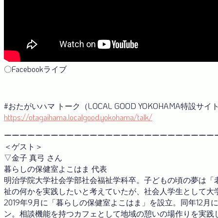
〇Facebookライブ
#おたがいハマ トーク（LOCAL GOOD YOKOHAMA特設サイ
https://otagaihama.localgood.yokohama/talk/
ーーーーーーーーーーーーーーーーーーーーーーーーーーー
＜ゲスト＞
▽金子 真弓 さん
暮らしの保健室よこはま 代表
明治学院大学社会学部社会福祉学科卒。子どもの頃の夢は「
祉の何かを実践したいと考えていたが、社会人学生として大
2019年9月に「暮らしの保健室よこはま」を設立。同年12月には横
ン。相談機能を持つカフェとして地域の憩いの場作りを実践