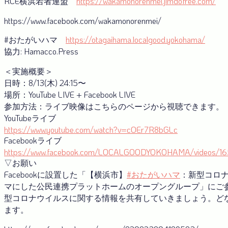
RCE横浜若者連盟
https://wakamonorenmei.jimdofree.com/
https://www.facebook.com/wakamonorenmei/
#おたがいハマ
https://otagaihama.localgood.yokohama/
協力: Hamacco.Press
＜実施概要＞
日時：8/13(木) 24:15〜
場所：YouTube LIVE + Facebook LIVE
参加方法：ライブ映像はこちらのページから視聴できます。
YouTubeライブ
https://www.youtube.com/watch?v=cOEr7R8bGLc
Facebookライブ
https://www.facebook.com/LOCALGOODYOKOHAMA/videos/1
▽お願い
Facebookに設置した「【横浜市】
#おたがいハマ
：新型コロ
マにした公民連携プラットホームのオープングループ」にご
型コロナウイルスに関する情報を共有していきましょう。ど
ます。