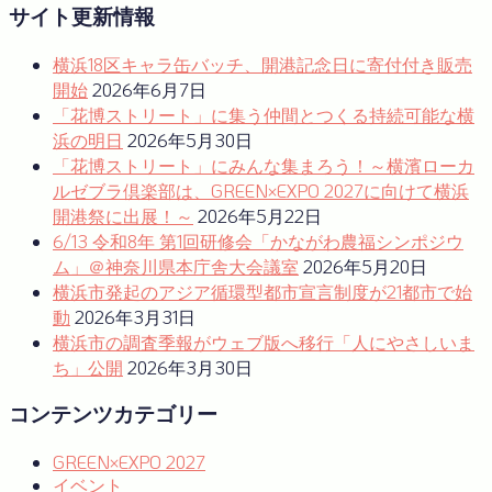
ナ
post:
サイト更新情報
ビ
横浜18区キャラ缶バッチ、開港記念日に寄付付き販売
ゲ
開始
2026年6月7日
ー
「花博ストリート」に集う仲間とつくる持続可能な横
浜の明日
2026年5月30日
シ
「花博ストリート」にみんな集まろう！～横濱ローカ
ョ
ルゼブラ倶楽部は、GREEN×EXPO 2027に向けて横浜
開港祭に出展！～
2026年5月22日
ン
6/13 令和8年 第1回研修会「かながわ農福シンポジウ
ム」＠神奈川県本庁舎大会議室
2026年5月20日
横浜市発起のアジア循環型都市宣言制度が21都市で始
動
2026年3月31日
横浜市の調査季報がウェブ版へ移行「人にやさしいま
ち」公開
2026年3月30日
コンテンツカテゴリー
GREEN×EXPO 2027
イベント