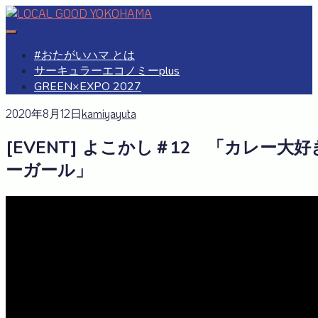
Skip
to
#おたがいハマ
OTAGAISAMA YOKOHAMA
content
#おたがいハマ とは
サーキュラーエコノミーplus
GREEN×EXPO 2027
2020年8月12日
kamiyayuta
[EVENT] よこかし＃12 「カレー大
ーガール」