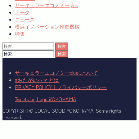
サーキュラーエコノミーplus
トーク
ニュース
横浜イノベーション推進機構
特集
検
索:
検
索:
サーキュラーエコノミーplusについて
#おたがいハマ とは
PRIVACY POLICY｜プライバシーポリシー
Tweets by LogooYOKOHAMA
COPYRIGHT© LOCAL GOOD YOKOHAMA. Some rights
reserved.
Facebook
Twitter
YouTube