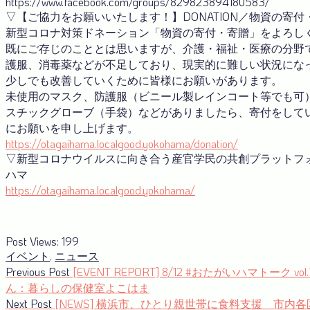
https://www.facebook.com/groups/829823894180583/
▽【ご協力をお願いいたします！】DONATION／物資の寄
新型コロナ対策ドネーション「物資の寄付・寄贈」をよろし
既にご存じのこととは思いますが、介護・福祉・医療の分野
護服、消毒薬などが不足しており、現実的に難しい状況にな
少しでも改善していくために皆様にお願いがあります。
未使用のマスク、防護服（ビニール製レインコート等でも可
スチックグローブ（手袋）などがありましたら、寄付をして
にお願いを申し上げます。
https://otagaihama.localgood.yokohama/donation/
▽新型コロナウイルスに向き合う産官学⺠の共創プラットフ
ハマ
https://otagaihama.localgood.yokohama/
Post Views:
199
イベント
,
ニュース
投
Previous
Previous Post
[EVENT REPORT] 8/12 #おたがいハマトーク vo
post:
ん：暮らしの保健室よこはま
稿
Next
Next Post
[NEWS] 横浜市、ひとり親世帯に食料支援 市内