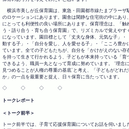
横浜市美しが丘保育園は、東急・田園都市線たまプラーザ駅
のロケーションにあります。園舎は閑静な住宅街の中にあり
にとっても利便性の良い場所にあります。保育理念は、「触
う・語り合う・育ち合う保育園」で、リズミカルで覚えやす
になっています。園目標として「丈夫な身体、元気な子」・
動する子」・「自分を愛し、人を愛せる子」・「こころ豊か
ています。全ての子どもたちが、自分を「かけがえのない存
を持って生きて行かれるよう、子どもが本来持っている「育
できるよう、職員一丸となって育成に努めています。 “理念
見つめることが人権の尊重の基底”と考え、「子どもがどれ
か」の一点を最重要と捉え、日々保育に当たっています。
◇ ◇ ◇ ◇
トークレポート
＜トーク前半＞
トーク前半では、子育て応援保育園についてお話を伺いまし