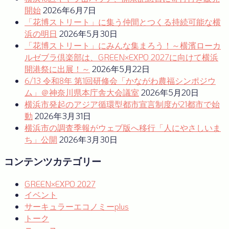
ゲ
開始
2026年6月7日
ー
「花博ストリート」に集う仲間とつくる持続可能な横
浜の明日
2026年5月30日
シ
「花博ストリート」にみんな集まろう！～横濱ローカ
ョ
ルゼブラ倶楽部は、GREEN×EXPO 2027に向けて横浜
開港祭に出展！～
2026年5月22日
ン
6/13 令和8年 第1回研修会「かながわ農福シンポジウ
ム」＠神奈川県本庁舎大会議室
2026年5月20日
横浜市発起のアジア循環型都市宣言制度が21都市で始
動
2026年3月31日
横浜市の調査季報がウェブ版へ移行「人にやさしいま
ち」公開
2026年3月30日
コンテンツカテゴリー
GREEN×EXPO 2027
イベント
サーキュラーエコノミーplus
トーク