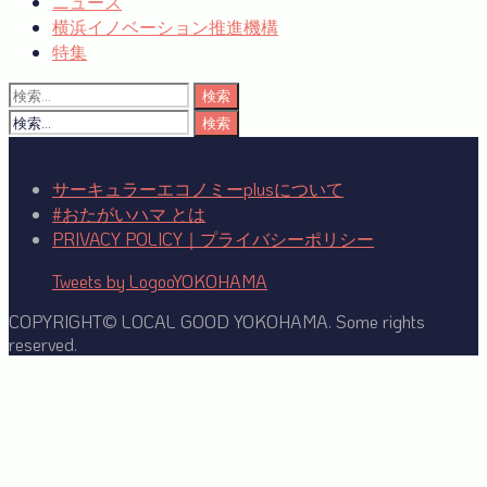
ニュース
横浜イノベーション推進機構
特集
検
索:
検
索:
サーキュラーエコノミーplusについて
#おたがいハマ とは
PRIVACY POLICY｜プライバシーポリシー
Tweets by LogooYOKOHAMA
COPYRIGHT© LOCAL GOOD YOKOHAMA. Some rights
reserved.
Facebook
Twitter
YouTube