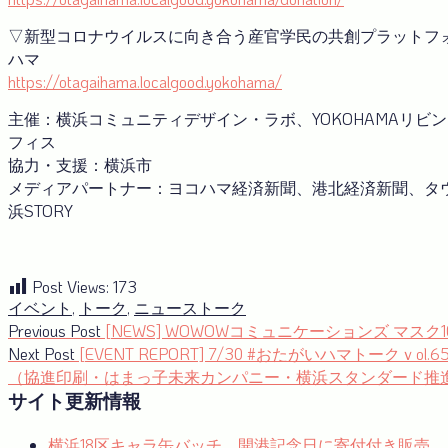
▽新型コロナウイルスに向き合う産官学⺠の共創プラットフ
ハマ
https://otagaihama.localgood.yokohama/
主催：横浜コミュニティデザイン・ラボ、YOKOHAMAリビ
フィス
協力・支援：横浜市
メディアパートナー：ヨコハマ経済新聞、港北経済新聞、タ
浜STORY
Post Views:
173
イベント
,
トーク
,
ニュース
トーク
投
Previous
Previous Post
[NEWS] WOWOWコミュニケーションズ マスク1
post:
Next
Next Post
[EVENT REPORT] 7/30 #おたがいハマトークｖo
稿
post:
（協進印刷・はまっ子未来カンパニー・横浜スタンダード推
ナ
サイト更新情報
ビ
横浜18区キャラ缶バッチ、開港記念日に寄付付き販売