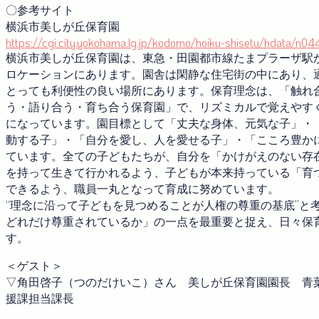
〇参考サイト
横浜市美しが丘保育園
https://cgi.city.yokohama.lg.jp/kodomo/hoiku-shisetu/hdata/n04
横浜市美しが丘保育園は、東急・田園都市線たまプラーザ駅
ロケーションにあります。園舎は閑静な住宅街の中にあり、
とっても利便性の良い場所にあります。保育理念は、「触れ
う・語り合う・育ち合う保育園」で、リズミカルで覚えやす
になっています。園目標として「丈夫な身体、元気な子」・
動する子」・「自分を愛し、人を愛せる子」・「こころ豊か
ています。全ての子どもたちが、自分を「かけがえのない存
を持って生きて行かれるよう、子どもが本来持っている「育
できるよう、職員一丸となって育成に努めています。
“理念に沿って子どもを見つめることが人権の尊重の基底”と
どれだけ尊重されているか」の一点を最重要と捉え、日々保
す。
＜ゲスト＞
▽角田啓子（つのだけいこ）さん 美しが丘保育園園長 青
援課担当課長