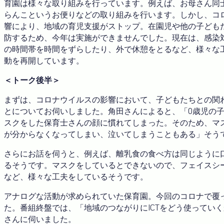
育園は様々な取り組みを行っています。例えば、お母さん同
らんこというお便りなどの取り組みを行います。しかし、コ
響により、地域の育児支援がストップ。在園児や他の子ども
防するため、今年は実施ができませんでした。現在は、感染
の時間帯を時間をずらしたり、外で休憩をとるなど、様々な
動を再開しています。
＜トーク後半＞
まずは、コロナウイルスの影響において、子どもたちとの関
とについてお伺いしました。
角田さんによると、「0歳児の
スクをした保育士さんの顔に慣れてしまった。そのため、マ
が分からなくなってしまい、泣いてしまうこともある」そう
さらにお話を伺うと、例えば、離乳食の食べ方は同じように
るそうです。マスクをしているとできないので、フェイスシ
など、様々な工夫をしているそうです。
アナログな活動が求められていた保育園。今回のコロナで覆
た。番組終盤では、「地域のつながりにICTをどう使ってい
さんに伺いました。