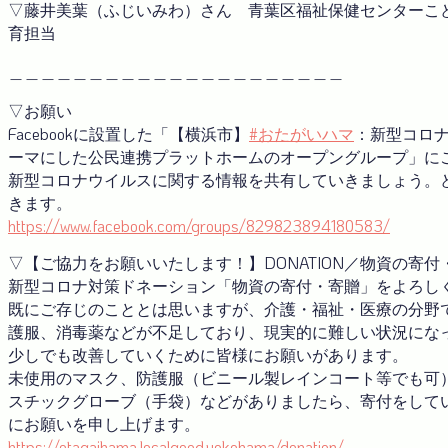
▽藤井美葉（ふじいみわ）さん 青葉区福祉保健センターこ
育担当
＿＿＿＿＿＿＿＿＿＿＿＿＿＿＿＿＿＿＿＿＿
▽お願い
Facebookに設置した「【横浜市】
#おたがいハマ
：新型コロ
ーマにした公民連携プラットホームのオープングループ」に
新型コロナウイルスに関する情報を共有していきましょう。
きます。
https://www.facebook.com/groups/829823894180583/
▽【ご協力をお願いいたします！】DONATION／物資の寄
新型コロナ対策ドネーション「物資の寄付・寄贈」をよろし
既にご存じのこととは思いますが、介護・福祉・医療の分野
護服、消毒薬などが不足しており、現実的に難しい状況にな
少しでも改善していくために皆様にお願いがあります。
未使用のマスク、防護服（ビニール製レインコート等でも可
スチックグローブ（手袋）などがありましたら、寄付をして
にお願いを申し上げます。
https://otagaihama.localgood.yokohama/donation/