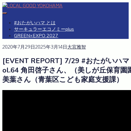
Skip
to
#おたがいハマ
OTAGAISAMA YOKOHAMA
content
#おたがいハマ とは
サーキュラーエコノミーplus
GREEN×EXPO 2027
2020年7月29日
2025年3月14日
大宮雅智
[EVENT REPORT] 7/29 #おたがい
ol.64 角田啓子さん、（美しが丘保育
美葉さん（青葉区こども家庭支援課）