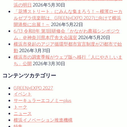
ー
浜の明日
2026年5月30日
「花博ストリート」にみんな集まろう！～横濱ローカ
ジ
ルゼブラ倶楽部は、GREEN×EXPO 2027に向けて横浜
送
開港祭に出展！～
2026年5月22日
り
6/13 令和8年 第1回研修会「かながわ農福シンポジウ
ム」＠神奈川県本庁舎大会議室
2026年5月20日
横浜市発起のアジア循環型都市宣言制度が21都市で始
動
2026年3月31日
横浜市の調査季報がウェブ版へ移行「人にやさしいま
ち」公開
2026年3月30日
コンテンツカテゴリー
GREEN×EXPO 2027
イベント
サーキュラーエコノミーplus
トーク
ニュース
横浜イノベーション推進機構
特集