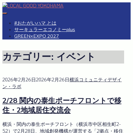
Skip
to
#おたがいハマ
OTAGAISAMA YOKOHAMA
content
#おたがいハマ とは
サーキュラーエコノミーplus
GREEN×EXPO 2027
カテゴリー:
イベント
2026年2月26日
2026年2月26日
横浜コミュニティデザイ
ン・ラボ
2/28 関内の泰生ポーチフロントで移
住・2地域居住交流会
横浜・関内の泰生ポーチフロント（横浜市中区相生町2-
52）で2月28日、地域創発機構が運営する「2拠点・移住