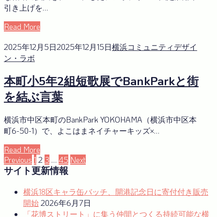
引き上げを…
Read More
2025年12月5日
2025年12月15日
横浜コミュニティデザイ
ン・ラボ
本町小5年2組短歌展でBankParkと街
を結ぶ言葉
横浜市中区本町のBankPark YOKOHAMA（横浜市中区本
町6-50-1）で、よこはまネイチャーキッズ×…
Read More
投
Previous
1
2
3
…
45
Next
サイト更新情報
稿
の
横浜18区キャラ缶バッチ、開港記念日に寄付付き販売
開始
2026年6月7日
ペ
「花博ストリート」に集う仲間とつくる持続可能な横