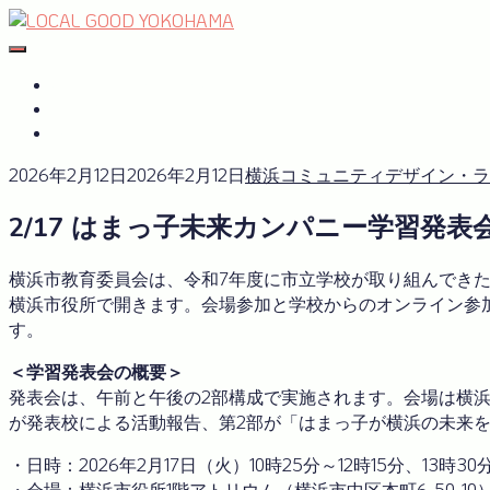
Skip
to
#おたがいハマ
OTAGAISAMA YOKOHAMA
content
#おたがいハマ とは
サーキュラーエコノミーplus
GREEN×EXPO 2027
2026年2月12日
2026年2月12日
横浜コミュニティデザイン・ラ
2/17 はまっ子未来カンパニー学習発
横浜市教育委員会は、令和7年度に市立学校が取り組んできた
横浜市役所で開きます。会場参加と学校からのオンライン参
す。
＜学習発表会の概要＞
発表会は、午前と午後の2部構成で実施されます。会場は横浜市
が発表校による活動報告、第2部が「はまっ子が横浜の未来
・日時：2026年2月17日（火）10時25分～12時15分、13時30
・会場：横浜市役所1階アトリウム（横浜市中区本町6-50-1