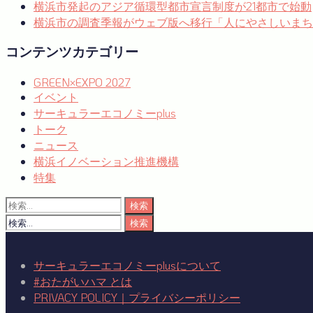
横浜市発起のアジア循環型都市宣言制度が21都市で始動
シ
横浜市の調査季報がウェブ版へ移行「人にやさしいまち
ョ
コンテンツカテゴリー
ン
GREEN×EXPO 2027
イベント
サーキュラーエコノミーplus
トーク
ニュース
横浜イノベーション推進機構
特集
検
索:
検
索:
サーキュラーエコノミーplusについて
#おたがいハマ とは
PRIVACY POLICY｜プライバシーポリシー