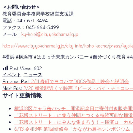
＜お問い合わせ＞
教育委員会事務局学校経営支援課
電話：045-671-3494
ファクス：045-664-5499
メール：
ky-keiei@city.yokohama.lg.jp
https://www.city.yokohama.lg.jp/city-info/koho-kocho/press/ky
#横浜 #横浜市 #はまっ子未来カンパニー #自分づくり教育 
Post Views:
602
イベント
,
ニュース
投
Previous
Previous Post
2/11 寿町でヨコハマDOCS作品上映会と説明会
post:
Next
Next Post
2/20 横浜駅近くで映画『ピース・バイ・チョコレ
稿
post:
サイト更新情報
ナ
横浜18区キャラ缶バッチ、開港記念日に寄付付き販売開
ビ
「花博ストリート」に集う仲間とつくる持続可能な横浜
ゲ
「花博ストリート」にみんな集まろう！～横濱ローカルゼブ
ー
6/13 令和8年 第1回研修会「かながわ農福シンポジウ