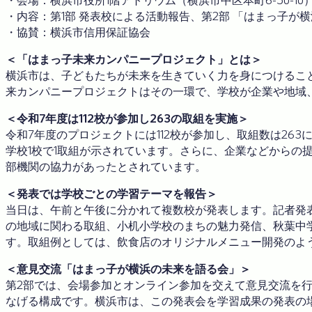
・内容：第1部 発表校による活動報告、第2部 「はまっ子
・協賛：横浜市信用保証協会
＜「はまっ子未来カンパニープロジェクト」とは＞
横浜市は、子どもたちが未来を生きていく力を身につけるこ
来カンパニープロジェクトはその一環で、学校が企業や地域
＜令和7年度は112校が参加し263の取組を実施＞
令和7年度のプロジェクトには112校が参加し、取組数は263
学校1校で1取組が示されています。さらに、企業などからの
部機関の協力があったとされています。
＜発表では学校ごとの学習テーマを報告＞
当日は、午前と午後に分かれて複数校が発表します。記者発
の地域に関わる取組、小机小学校のまちの魅力発信、秋葉中
す。取組例としては、飲食店のオリジナルメニュー開発のよう
＜意見交流「はまっ子が横浜の未来を語る会」＞
第2部では、会場参加とオンライン参加を交えて意見交流を
なげる構成です。横浜市は、この発表会を学習成果の発表の