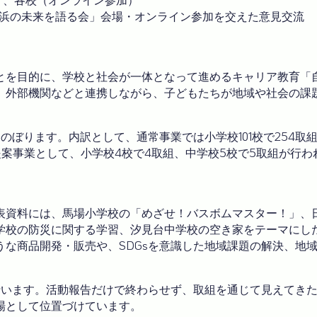
が横浜の未来を語る会」会場・オンライン参加を交えた意見交流
とを目的に、学校と社会が一体となって進めるキャリア教育「
、外部機関などと連携しながら、子どもたちが地域や社会の課
にのぼります。内訳として、通常事業では小学校101校で254取
提案事業として、小学校4校で4取組、中学校5校で5取組が行
表資料には、馬場小学校の「めざせ！バスボムマスター！」、
学校の防災に関する学習、汐見台中学校の空き家をテーマにし
な商品開発・販売や、SDGsを意識した地域課題の解決、地
行います。活動報告だけで終わらせず、取組を通じて見えてき
場として位置づけています。