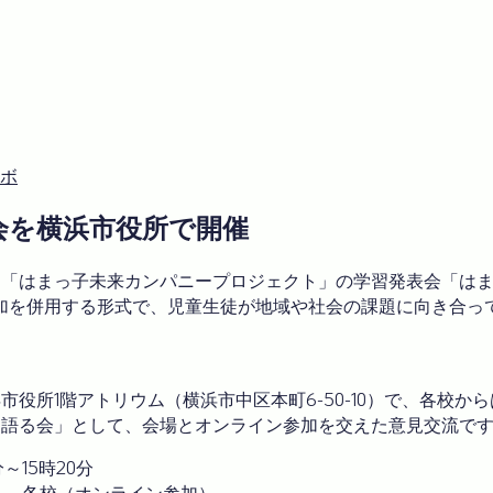
ボ
表会を横浜市役所で開催
「はまっ子未来カンパニープロジェクト」の学習発表会「はまっ子
加を併用する形式で、児童生徒が地域や社会の課題に向き合っ
役所1階アトリウム（横浜市中区本町6-50-10）で、各校か
を語る会」として、会場とオンライン参加を交えた意見交流で
分～15時20分
0）、各校（オンライン参加）