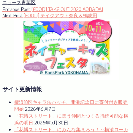
ニュース
青葉区
投
Previous
Previous Post
[FOOD] TAKE OUT 2020 AOBADAI
Next
post:
Next Post
[FOOD] テイクアウト奈良＆鴨志田
稿
post:
ナ
ビ
ゲ
ー
シ
ョ
ン
サイト更新情報
横浜18区キャラ缶バッチ、開港記念日に寄付付き販売
開始
2026年6月7日
「花博ストリート」に集う仲間とつくる持続可能な横
浜の明日
2026年5月30日
「花博ストリート」にみんな集まろう！～横濱ローカ