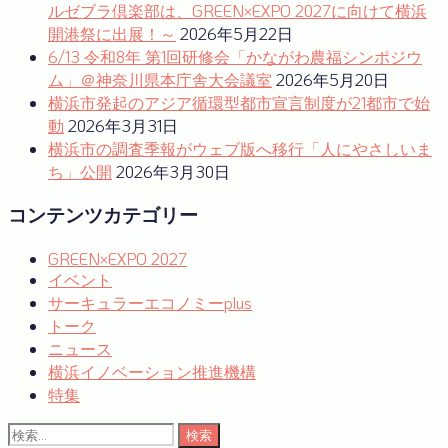
ルゼブラ倶楽部は、GREEN×EXPO 2027に向けて横浜
開港祭に出展！～
2026年5月22日
6/13 令和8年 第1回研修会「かながわ農福シンポジウ
ム」＠神奈川県本庁舎大会議室
2026年5月20日
横浜市発起のアジア循環型都市宣言制度が21都市で始
動
2026年3月31日
横浜市の調査季報がウェブ版へ移行「人にやさしいま
ち」公開
2026年3月30日
コンテンツカテゴリー
GREEN×EXPO 2027
イベント
サーキュラーエコノミーplus
トーク
ニュース
横浜イノベーション推進機構
特集
検