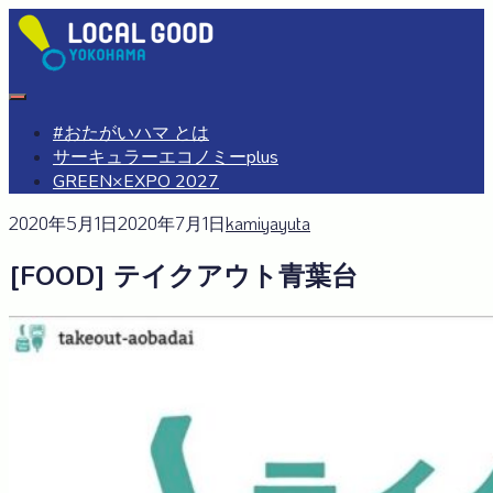
Skip
to
content
#おたがいハマ
OTAGAISAMA YOKOHAMA
#おたがいハマ とは
サーキュラーエコノミーplus
GREEN×EXPO 2027
2020年5月1日
2020年7月1日
kamiyayuta
[FOOD] テイクアウト青葉台