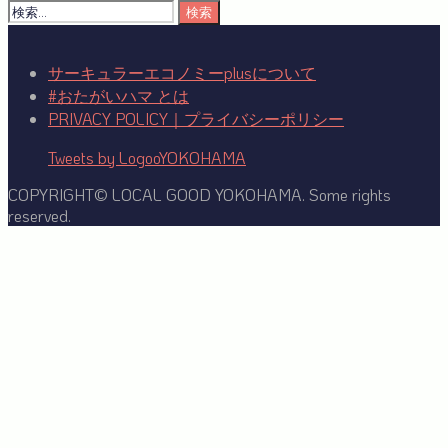
索:
検
索:
サーキュラーエコノミーplusについて
#おたがいハマ とは
PRIVACY POLICY｜プライバシーポリシー
Tweets by LogooYOKOHAMA
COPYRIGHT© LOCAL GOOD YOKOHAMA. Some rights
reserved.
Facebook
Twitter
YouTube