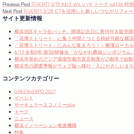
投
Previous
Previous Post
[EVENT] 3/19 #おたがいハマ トーク v
post:
Next
Next Post
[EVENT] 3/28 ICTを活用した新しいつながり
稿
post:
サイト更新情報
ナ
横浜18区キャラ缶バッチ、開港記念日に寄付付き販売開
ビ
「花博ストリート」に集う仲間とつくる持続可能な横浜
ゲ
「花博ストリート」にみんな集まろう！～横濱ローカルゼブ
ー
6/13 令和8年 第1回研修会「かながわ農福シンポジウ
横浜市発起のアジア循環型都市宣言制度が21都市で始動
シ
横浜市の調査季報がウェブ版へ移行「人にやさしいまち
ョ
コンテンツカテゴリー
ン
GREEN×EXPO 2027
イベント
サーキュラーエコノミーplus
トーク
ニュース
横浜イノベーション推進機構
特集