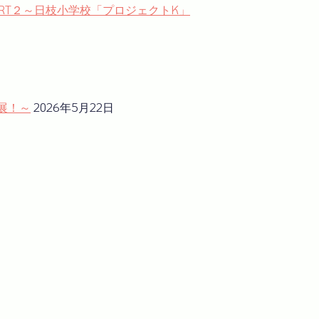
｣PART２～日枝小学校「プロジェクトK」
展！～
2026年5月22日