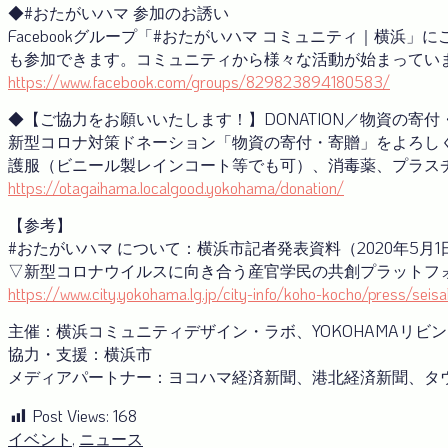
◆#おたがいハマ 参加のお誘い
Facebookグループ「#おたがいハマ コミュニティ｜横
も参加できます。コミュニティから様々な活動が始まっています
https://www.facebook.com/groups/829823894180583/
◆【ご協力をお願いいたします！】DONATION／物資の寄
新型コロナ対策ドネーション「物資の寄付・寄贈」をよろし
護服（ビニール製レインコート等でも可）、消毒薬、プラス
https://otagaihama.localgood.yokohama/donation/
【参考】
#おたがいハマ について：横浜市記者発表資料（2020年5月1
▽新型コロナウイルスに向き合う産官学⺠の共創プラットフ
https://www.city.yokohama.lg.jp/city-info/koho-kocho/press/se
主催：横浜コミュニティデザイン・ラボ、YOKOHAMAリビ
協力・支援：横浜市
メディアパートナー：ヨコハマ経済新聞、港北経済新聞、タウ
Post Views:
168
イベント
,
ニュース