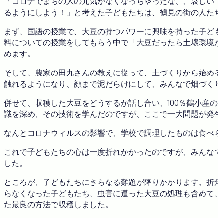
「コロナでまちの人の元気がなくなっちゃったな、、哀しい
るようにしよう！」と考えた子どもたちは、鶴見の街の人た
まず、国語の授業で、大豆の持つパワーに興味を持った子ど
料についての授業をしてもらう中で「大豆だったら土壌環境
めます。
そして、農家の田丸さんの教えに従って、土づくりから始め
触れるようになり、顔まで泥だらけにして、みんなで畑づく
併せて、収穫した大豆をどうするか話し合い、100％鶴小産
識を深め、その技術を学んだのですが、ここで一大問題が発
なんとコロナウィルスの影響で、学校で調理したものは食べ
これで子どもたちの心は一度折れかかったのですが、みんな
した。
ところが、子どもたちにさらなる難題が降りかかります。折
らなくなった子どもたち、虫害に遭った大豆の処理も含めて
た最良の方法で収穫しました。