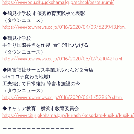
https://www.edu.city.yokohama.lg.jp/school/es/tsurumi/
◆鶴見小学校 市優秀教育実践校で表彰
（タウンニュース）
https://www.townnews.co.jp/0116/2020/04/09/523943.html
◆鶴見小学校
手作り国際弁当を作製 ”食”で町つなげる
（タウンニュース）
https://www.townnews.co.jp/0116/2020/03/12/521042.html
◆障害福祉サービス事業所ふれんど２号店
withコロナ変わる地域1
工夫続けて日常維持 障害者施設の今
（タウンニュース）
https://www.townnews.co.jp/0116/2020/06/11/529626.html
◆キャリア教育 横浜市教育委員会
https://www.city.yokohama.lg.jp/kurashi/kosodate-kyoiku/kyoiku
＿＿＿＿＿＿＿＿＿＿＿＿＿＿＿