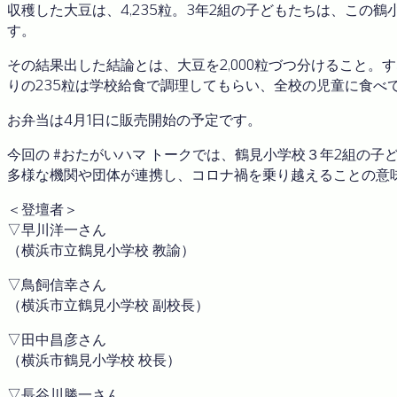
収穫した大豆は、4,235粒。3年2組の子どもたちは、こ
す。
その結果出した結論とは、大豆を2,000粒づつ分けること
りの235粒は学校給食で調理してもらい、全校の児童に食べ
お弁当は4月1日に販売開始の予定です。
今回の #おたがいハマ トークでは、鶴見小学校３年2組の
多様な機関や団体が連携し、コロナ禍を乗り越えることの意
＜登壇者＞
▽早川洋一さん
（横浜市立鶴見小学校 教諭）
▽鳥飼信幸さん
（横浜市立鶴見小学校 副校長）
▽田中昌彦さん
（横浜市鶴見小学校 校長）
▽長谷川勝一さん