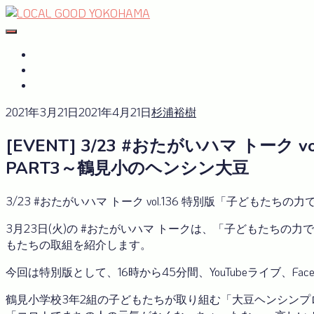
Skip
to
#おたがいハマ
OTAGAISAMA YOKOHAMA
content
#おたがいハマ とは
サーキュラーエコノミーplus
GREEN×EXPO 2027
2021年3月21日
2021年4月21日
杉浦裕樹
[EVENT] 3/23 #おたがいハマ ト
PART3～鶴見小のヘンシン大豆
3/23 #おたがいハマ トーク vol.136 特別版「子どもた
3月23日(火)の #おたがいハマ トークは、「子どもたち
もたちの取組を紹介します。
今回は特別版として、16時から45分間、YouTubeライブ、Fa
鶴見小学校3年2組の子どもたちが取り組む「大豆ヘンシンプ