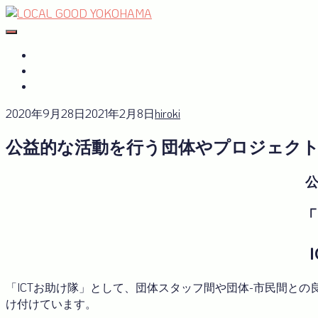
Skip
to
#おたがいハマ
OTAGAISAMA YOKOHAMA
content
#おたがいハマ とは
サーキュラーエコノミーplus
GREEN×EXPO 2027
2020年9月28日
2021年2月8日
hiroki
公益的な活動を行う団体やプロジェクト
「
「ICTお助け隊」として、団体スタッフ間や団体-市民間との
け付けています。