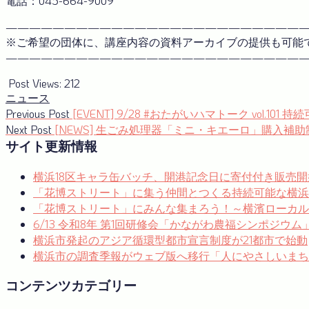
電話：045-664-9009
——————————————————————————
※ご希望の団体に、講座内容の資料アーカイブの提供も可能
——————————————————————————
Post Views:
212
ニュース
投
Previous
Previous Post
[EVENT] 9/28 #おたがいハマトーク vol
post:
Next
Next Post
[NEWS] 生ごみ処理器「ミニ・キエーロ」購入補
稿
post:
サイト更新情報
ナ
横浜18区キャラ缶バッチ、開港記念日に寄付付き販売開
ビ
「花博ストリート」に集う仲間とつくる持続可能な横浜
ゲ
「花博ストリート」にみんな集まろう！～横濱ローカルゼブ
ー
6/13 令和8年 第1回研修会「かながわ農福シンポジウ
横浜市発起のアジア循環型都市宣言制度が21都市で始動
シ
横浜市の調査季報がウェブ版へ移行「人にやさしいまち
ョ
コンテンツカテゴリー
ン