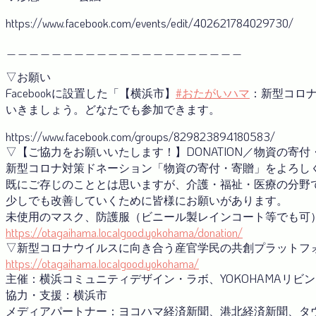
https://www.facebook.com/events/edit/402621784029730/
＿＿＿＿＿＿＿＿＿＿＿＿＿＿＿＿＿＿＿＿＿
▽お願い
Facebookに設置した「【横浜市】
#おたがいハマ
：新型コロ
いきましょう。どなたでも参加できます。
https://www.facebook.com/groups/829823894180583/
▽【ご協力をお願いいたします！】DONATION／物資の寄
新型コロナ対策ドネーション「物資の寄付・寄贈」をよろし
既にご存じのこととは思いますが、介護・福祉・医療の分野
少しでも改善していくために皆様にお願いがあります。
未使用のマスク、防護服（ビニール製レインコート等でも可
https://otagaihama.localgood.yokohama/donation/
▽新型コロナウイルスに向き合う産官学⺠の共創プラットフ
https://otagaihama.localgood.yokohama/
主催：横浜コミュニティデザイン・ラボ、YOKOHAMAリビ
協力・支援：横浜市
メディアパートナー：ヨコハマ経済新聞、港北経済新聞、タウ