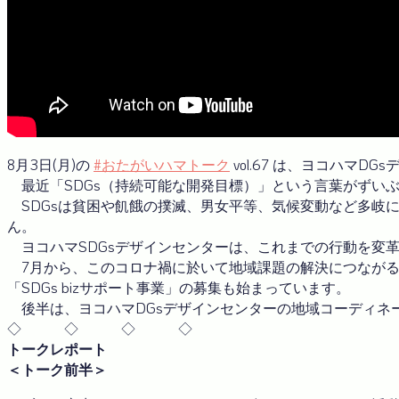
8月3日(月)の
#おたがいハマトーク
vol.67 は、ヨコハマ
最近「SDGs（持続可能な開発目標）」という言葉がずい
SDGsは貧困や飢餓の撲滅、男女平等、気候変動など多岐
ん。
ヨコハマSDGsデザインセンターは、これまでの行動を変革
7月から、このコロナ禍に於いて地域課題の解決につながる
「SDGs bizサポート事業」の募集も始まっています。
後半は、ヨコハマDGsデザインセンターの地域コーディネ
◇ ◇ ◇ ◇
トークレポート
＜トーク前半＞