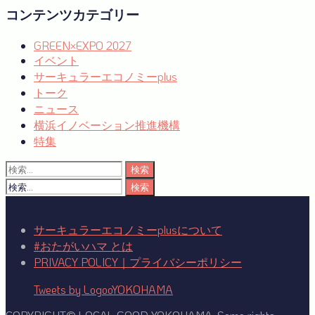
コンテンツカテゴリー
GREEN×EXPO 2027
イベント
サーキュラーエコノミーplus
トーク
ニュース
横浜イノベーション推進機構
特集
検
索:
検
索:
サーキュラーエコノミーplusについて
#おたがいハマ とは
PRIVACY POLICY｜プライバシーポリシー
Tweets by LogooYOKOHAMA