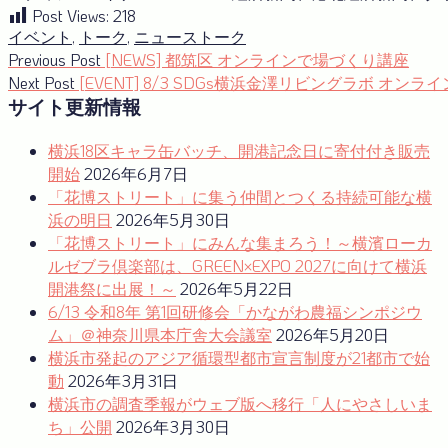
Post Views:
218
イベント
,
トーク
,
ニュース
トーク
投
Previous
Previous Post
[NEWS] 都筑区 オンラインで場づくり講座
post:
Next
Next Post
[EVENT] 8/3 SDGs横浜金澤リビングラボ オ
稿
post:
サイト更新情報
ナ
横浜18区キャラ缶バッチ、開港記念日に寄付付き販売
ビ
開始
2026年6月7日
ゲ
「花博ストリート」に集う仲間とつくる持続可能な横
ー
浜の明日
2026年5月30日
「花博ストリート」にみんな集まろう！～横濱ローカ
シ
ルゼブラ倶楽部は、GREEN×EXPO 2027に向けて横浜
ョ
開港祭に出展！～
2026年5月22日
6/13 令和8年 第1回研修会「かながわ農福シンポジウ
ン
ム」＠神奈川県本庁舎大会議室
2026年5月20日
横浜市発起のアジア循環型都市宣言制度が21都市で始
動
2026年3月31日
横浜市の調査季報がウェブ版へ移行「人にやさしいま
ち」公開
2026年3月30日