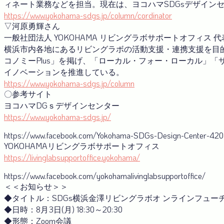
ィネート業務などを担当。現在は、ヨコハマSDGsデザイン
https://www.yokohama-sdgs.jp/column/cordinator
▽河原勇輝さん
一般社団法人 YOKOHAMA リビングラボサポートオフィス 
横浜市内各地にあるリビングラボの活動支援・連携支援を目的
コノミーPlus」を掲げ、「ローカル・フォー・ローカル」
イノベーションを推進している。
https://www.yokohama-sdgs.jp/column
〇参考サイト
ヨコハマDGｓデザインセンター
https://www.yokohama-sdgs.jp/
https://www.facebook.com/Yokohama-SDGs-Design-Center-4
YOKOHAMAリビングラボサポートオフィス
https://livinglabsupportoffice.yokohama/
https://www.facebook.com/yokohamalivinglabsupportoffice/
＜＜お知らせ＞＞
◆タイトル：SDGs横浜金澤リビングラボオ ンラインフューチャ
◆日時：8月3日(月) 18:30～20:30
◆形態：Zoom会議