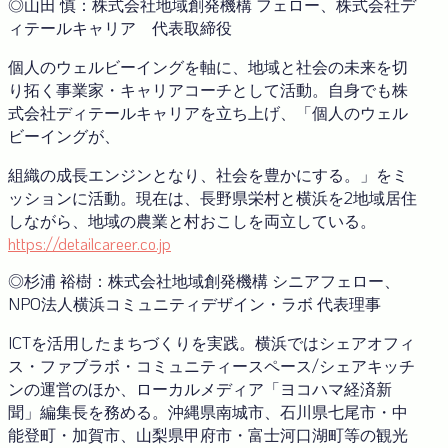
◎山田 慎：株式会社地域創発機構 フェロー、株式会社デ
ィテールキャリア 代表取締役
個人のウェルビーイングを軸に、地域と社会の未来を切
り拓く事業家・キャリアコーチとして活動。自身でも株
式会社ディテールキャリアを立ち上げ、「個人のウェル
ビーイングが、
組織の成長エンジンとなり、社会を豊かにする。」をミ
ッションに活動。現在は、長野県栄村と横浜を2地域居住
しながら、地域の農業と村おこしを両立している。
https://detailcareer.co.jp
◎杉浦 裕樹：株式会社地域創発機構 シニアフェロー、
NPO法人横浜コミュニティデザイン・ラボ 代表理事
ICTを活用したまちづくりを実践。横浜ではシェアオフィ
ス・ファブラボ・コミュニティースペース/シェアキッチ
ンの運営のほか、ローカルメディア「ヨコハマ経済新
聞」編集長を務める。沖縄県南城市、石川県七尾市・中
能登町・加賀市、山梨県甲府市・富士河口湖町等の観光