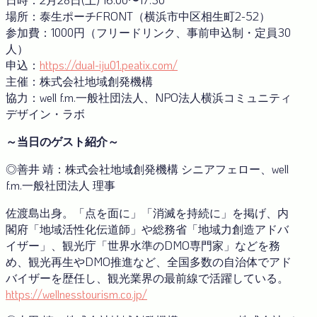
場所：泰生ポーチFRONT（横浜市中区相生町2-52）
参加費：1000円（フリードリンク、事前申込制・定員30
人）
申込：
https://dual-iju01.peatix.com/
主催：株式会社地域創発機構
協力：well f.m.一般社団法人、NPO法人横浜コミュニティ
デザイン・ラボ
～当日のゲスト紹介～
◎善井 靖：株式会社地域創発機構 シニアフェロー、well
f.m.一般社団法人 理事
佐渡島出身。「点を面に」「消滅を持続に」を掲げ、内
閣府「地域活性化伝道師」や総務省「地域力創造アドバ
イザー」、観光庁「世界水準のDMO専門家」などを務
め、観光再生やDMO推進など、全国多数の自治体でアド
バイザーを歴任し、観光業界の最前線で活躍している。
https://wellnesstourism.co.jp/