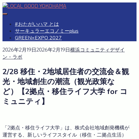
Skip
to
#おたがいハマ
OTAGAISAMA YOKOHAMA
content
#おたがいハマ とは
サーキュラーエコノミーplus
GREEN×EXPO 2027
2026年2月19日
2026年2月19日
横浜コミュニティデザイ
ン・ラボ
2/28 移住・2地域居住者の交流会＆観
光・地域創生の潮流（観光政策な
ど）【2拠点・移住ライフ大学 for コ
ミュニティ】
「2拠点・移住ライフ大学」は、株式会社地域創発機構が
運営する、新しいライフスタイル（移住・二拠点生活）