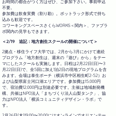
お時間の都合がつく方はぜひ、ご参加下さい。事前申込
不要。
参加費は飲食実費（割り勘）。ポットラック形式で持ち
込みも歓迎です。
コワーキングスペースさくらWORKS＜関内＞、ファブラ
ボ関内の見学もできます。
＜2/19 追記：地方創生スクールの開催について＞
2拠点・移住ライフ大学では、2月から3月にかけて連続
プログラム「地方創生は、週末の『遊び』から」をテー
マにしたスクールも実施します。日程は2月22日(日)〜3
月22日(日)で、全5回に加え1泊2日の現地プログラムを含
みます。会場は泰生ポーチ（横浜市中区相生町2-52）お
よび山梨県富士河口湖エリアです。参加費は15,000円
で、宿泊費12,000円は別途必要です。主催は地域創発機
構、共催はNPO法人「まちづくり法人山梨タンク」、協
力はNPO法人「横浜コミュニティデザイン・ラボ」で
す。
2月26日(木)19:00〜20:00にはオンラインでオリエンテー