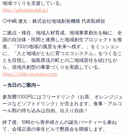
地域づくりを支援している。
http://yokohamalab.jp/
◎中嶋 遼太：株式会社地域創発機構 代表取締役
二拠点・移住、地域人材育成、地域事業創出を軸に、全
国の自治体・民間と連携した地域創生プロジェクトを推
進。「100の地域の風景を未来へ残す。」をミッション
に、「人と地域がともに育つエコシステム」をつくるこ
とを目指し、福島県浅川町との二地域居住を続けなが
ら、現地共創型の事業づくりを実践している。
https://chiiki-souhatsu.com
～当日のご案内～
参加費1,000円にはフリードリンク（お茶、オレンジジュ
ースなどソフトドリンク）が含まれます。食事・アルコ
ール類の持ち込みは自由。出入り自由！
終了後、18時から善井靖さんの誕生パーティーも兼ね
て、会場正面の泰生ビルで懇親会を開催します。