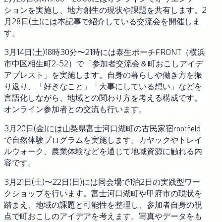
ションを実施し、地方創生の現状や課題を共有します。2
月28日(土)には本記事で紹介している交流会を開催しま
す。
3月14日(土)18時30分〜21時には泰生ポーチFRONT（横浜
市中区相生町2-52）で「参加者交流会＆町おこしアイデ
アブレスト」を実施します。自身の暮らしや働き方を振
り返り、「好きなこと」「大事にしている想い」などを
言語化しながら、地域との関わり方を考える構成です。
オンライン参加者との交流も行います。
3月20日(金)には山梨県富士河口湖町の古民家宿rootfield
で自然体験プログラムを実施します。カヤックやトレイ
ルウォーク、農業体験などを通じて地域資源に触れる内
容です。
3月21日(土)〜22日(日)には同会場で1泊2日の実践型ワー
クショップを行います。富士河口湖町や甲府市の現状を
踏まえ、地域の課題と可能性を整理し、参加者自身の視
点で町おこしのアイデアを考えます。写真やデータをも