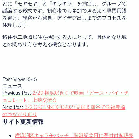
とに「モヤモヤ」と「キラキラ」を抽出し、グループで
議論する形式です。初心者でも参加できるよう専門用語
を避け、観察から発見、アイデア出しまでのプロセスを
体験します。
移住や二地域居住を検討する人にとって、具体的な地域
との関わり方を考える機会となります。
Post Views:
646
ニュース
投
Previous
Previous Post
2/20 横浜駅近くで映画『ピース・バイ・チ
post:
ョコレート』上映交流会
稿
Next
Next Post
3/2 GREEN×EXPO2027見据え瀬谷で学福農商
ナ
post:
のつながり創り
サイト更新情報
ビ
ゲ
横浜18区キャラ缶バッチ、開港記念日に寄付付き販売