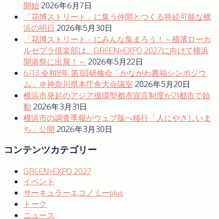
ー
開始
2026年6月7日
「花博ストリート」に集う仲間とつくる持続可能な横
シ
浜の明日
2026年5月30日
ョ
「花博ストリート」にみんな集まろう！～横濱ローカ
ルゼブラ倶楽部は、GREEN×EXPO 2027に向けて横浜
ン
開港祭に出展！～
2026年5月22日
6/13 令和8年 第1回研修会「かながわ農福シンポジウ
ム」＠神奈川県本庁舎大会議室
2026年5月20日
横浜市発起のアジア循環型都市宣言制度が21都市で始
動
2026年3月31日
横浜市の調査季報がウェブ版へ移行「人にやさしいま
ち」公開
2026年3月30日
コンテンツカテゴリー
GREEN×EXPO 2027
イベント
サーキュラーエコノミーplus
トーク
ニュース