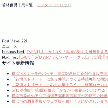
若林俊男｜馬車道
ミスターヨーロッパ
Post Views:
221
ニュース
投
Previous
Previous Post
[EVENT] よこかし#3 『地域の魅力を可視化す
post:
Next
Next Post
[EVENT] 6/10 #おたがいハマ トーク vol
稿
post:
サイト更新情報
ナ
横浜18区キャラ缶バッチ、開港記念日に寄付付き販売開
ビ
「花博ストリート」に集う仲間とつくる持続可能な横浜
ゲ
「花博ストリート」にみんな集まろう！～横濱ローカルゼブ
ー
6/13 令和8年 第1回研修会「かながわ農福シンポジウ
横浜市発起のアジア循環型都市宣言制度が21都市で始動
シ
横浜市の調査季報がウェブ版へ移行「人にやさしいまち
ョ