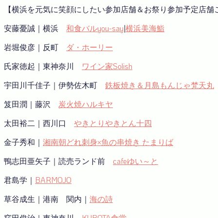
【横浜を元気に笑顔にしたい参加店舗＆お祭り参加予定店舗
安藤憂誠｜横浜
和食バルyou-say
|
横浜美海鮨
岩堀俊彦｜反町
ダ・ホーリー
氏家徳起｜東神奈川
ワイン家Solish
宇田川千佳子｜伊勢佐木町
鉄板焼き＆月島もんじゃ梵天丸
笈田潤｜藤沢
炭火焼ハルキヤ
太田裕二｜西川口
やきとりやきとん十四
金子秀和｜
湘南朝どれ刺身×魚の串焼き たまりば
鴨志田亜矢子｜読売ランド前
cafeゆい～と
君島学｜
BARMOJO
草谷成生｜港南 関内｜
海の詩
窪田俊治｜東神奈川
KUBOTA食堂