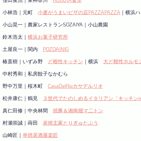
小林浩｜元町
小麦がうまいピザの店PAZZAPAZZA
｜横浜ハ
小山晃一｜農家レストランSOZAIYA｜小山農園
鈴木浩太｜
横浜お菓子研究所
土屋良一｜関内
POZDAINIG
椿直樹｜いずみ野
ど根性キッチン
｜横浜
大ど根性ホルモ
中村秀和｜私房餃子なかむら
野中万里｜桜木町
CasaDelRioカサデルリオ
松井康仁｜鶴見
３世代でたのしめるイタリアン「キッチンmat
真仁田修｜中央林間
焼豚＆湘南畑マ二トン
村瀬崇誠｜蒔田
炭焼主家とりぎゅたぶう
山崎匠｜
串焼居酒屋楽匠