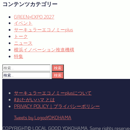
コンテンツカテゴリー
ン
GREEN×EXPO 2027
イベント
サーキュラーエコノミーplus
トーク
ニュース
横浜イノベーション推進機構
特集
検
索:
検
索:
サーキュラーエコノミーplusについて
#おたがいハマ とは
PRIVACY POLICY｜プライバシーポリシー
Tweets by LogooYOKOHAMA
COPYRIGHT© LOCAL GOOD YOKOHAMA. Some rights reserve