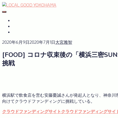
Skip
to
#おたがいハマ
OTAGAISAMA YOKOHAMA
content
#おたがいハマ とは
サーキュラーエコノミーplus
GREEN×EXPO 2027
2020年6月9日
2020年7月1日
大宮雅智
[FOOD] コロナ収束後の「横浜三密
挑戦
横浜駅で飲食店を営む安藤憂誠さんが発起人となり、神奈川県
向けてクラウドファンディングに挑戦している。
クラウドファンディングサイト
クラウドファンディングサイ