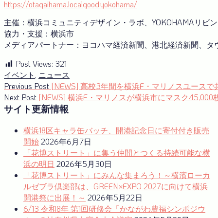
https://otagaihama.localgood.yokohama/
主催：横浜コミュニティデザイン・ラボ、YOKOHAMAリビ
協力・支援：横浜市
メディアパートナー：ヨコハマ経済新聞、港北経済新聞、タウ
Post Views:
321
イベント
,
ニュース
投
Previous
Previous Post
[NEWS] 高校3年間を横浜F・マリノスユース
post:
Next
Next Post
[NEWS] 横浜F・マリノスが横浜市にマスク45,00
稿
post:
サイト更新情報
ナ
横浜18区キャラ缶バッチ、開港記念日に寄付付き販売
ビ
開始
2026年6月7日
ゲ
「花博ストリート」に集う仲間とつくる持続可能な横
ー
浜の明日
2026年5月30日
「花博ストリート」にみんな集まろう！～横濱ローカ
シ
ルゼブラ倶楽部は、GREEN×EXPO 2027に向けて横浜
ョ
開港祭に出展！～
2026年5月22日
6/13 令和8年 第1回研修会「かながわ農福シンポジウ
ン