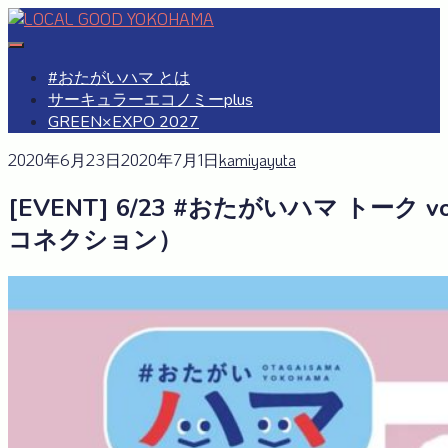
Skip
to
#おたがいハマ
OTAGAISAMA YOKOHAMA
content
#おたがいハマ とは
サーキュラーエコノミーplus
GREEN×EXPO 2027
2020年6月23日
2020年7月1日
kamiyayuta
[EVENT] 6/23 #おたがいハマ トー
コネクション）