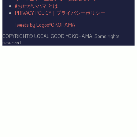
#おたがいハマ とは
PRIVACY POLICY｜プライバシーポリシー
Tweets by LogooYOKOHAMA
COPYRIGHT© LOCAL GOOD YOKOHAMA. Some rights
reserved.
Facebook
Twitter
YouTube