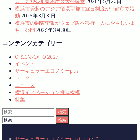
ム」＠神奈川県本庁舎大会議室
2026年5月20日
横浜市発起のアジア循環型都市宣言制度が21都市で始
動
2026年3月31日
横浜市の調査季報がウェブ版へ移行「人にやさしいま
ち」公開
2026年3月30日
コンテンツカテゴリー
GREEN×EXPO 2027
イベント
サーキュラーエコノミーplus
トーク
ニュース
横浜イノベーション推進機構
特集
検
索:
検
索:
サーキュラーエコノミーplusについて