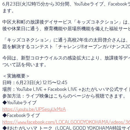
6月23日(火)12時15分から30分間、YouTubeライブ、Fa
ます。
中区大和町の放課後デイサービス「キッズコネクション」は、
後や休業日に通う、療育機能や居場所機能を備えた福祉サー
「キッズコネクション」に通う高校2年生の太田啓介さんは
題を解決するコンテスト「チャレンジ‼オープンガバナンス2
今回は、新型コロナウイルスの感染拡大により、放課後等デ
ついて話を伺います。
＜実施概要＞
日時：6月23日(火) 12:15〜12:45
場所：YouTube LIVE + Facebook LIVE +おたがいハマ公式サイ
参加方法：ライブ映像はこちらのページから視聴できます。
◆YouTubeライブ
https://youtu.be/UPSesyUxMzA
◆Facebookライブ
https://www.facebook.com/LOCALGOODYOKOHAMA/videos/36
◆#おたがいハマ トーク（LOCAL GOOD YOKOHAMA特設サ