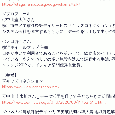
https://otagaihama.localgood.yokohama/talk/
▽プロフィール
〇中山圭太郎さん
横浜市中区で放課後等デイサービス「キッズコネクション」
システム会社を運営するとともに、データを活用して中小企
〇太田啓介さん
横浜ホイールマップ 主宰
自身が車いす利用者であることを活かして、飲食店のバリア
っている。あえてバリアの多い施設を選んで調査する手法が評価
ャレンジ2019でアイディア部門優秀賞受賞。
【参考】
▽キッズコネクション
https://www.kids-connection.info/
▽中山 圭太郎さん _ データ活用を通じて子どもたちに活躍の場
https://www.townnews.co.jp/0113/2020/03/19/521693.html
▽中区大和町放課後デイ バリア突破法調べ準大賞 地域課題解決