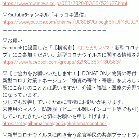
https://www.townnews.co.jp/0113/2020/03/19/521697.html
▽YouTubeチャンネル「キッコネ通信」
https://www.youtube.com/channel/UC80BVEriocyk61nUtM8OtQA
＿＿＿＿＿＿＿＿＿＿＿＿＿＿＿＿＿＿＿＿＿
▽お願い
Facebookに設置した「【横浜市】
#おたがいハマ
：新型コロ
プ」にご参加ください。新型コロナウイルスに関する情報を
https://www.facebook.com/groups/829823894180583/
▽【ご協力をお願いいたします！】DONATION／物資の寄
新型コロナ対策ドネーション「物資の寄付・寄贈」をよろし
既にご存じのこととは思いますが、介護・福祉・医療の分野
になっています。
少しでも改善していくために皆様にお願いがあります。
未使用のマスク、防護服（ビニール製レインコート等でも可
していただきたいと切にお願いを申し上げます。
https://otagaihama.localgood.yokohama/donation/
▽新型コロナウイルスに向き合う産官学⺠の共創プラットフ