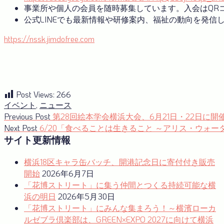
事業所や個人の会員を随時募集しています。入会はQR
公式LINEでも最新情報や研修案内、福祉の動向を発信
https://nssk.jimdofree.com
Post Views:
266
イベント
,
ニュース
投
Previous
Previous Post
第28回絵本学会横浜大会、6月21日・22日に開
post:
Next
Next Post
6/20「食べることは生きること ～アリス・ウォ
稿
post:
サイト更新情報
ナ
横浜18区キャラ缶バッチ、開港記念日に寄付付き販売
ビ
開始
2026年6月7日
ゲ
「花博ストリート」に集う仲間とつくる持続可能な横
ー
浜の明日
2026年5月30日
「花博ストリート」にみんな集まろう！～横濱ローカ
シ
ルゼブラ倶楽部は、GREEN×EXPO 2027に向けて横浜