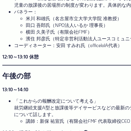
児童の放課後の居場所の制度が変わります。具体的な内
パネラー：
米川 和雄氏（名古屋市立大学大学院 准教授）
田口 吾郎氏（NPO法人いるか 理事長）
横田 久美子氏（有限会社FMF）
濱住 邦彦氏（特定非営利活動法人ユースコミュニ
コーディネーター：安田 すみれ氏（officelolA代表）
12:10～13:10 休憩
午後の部
13:10～14:10
「これからの報酬改定について考える」
就労継続支援A型と放課後等デイサービスなどの最新の
について話します。
講師：新保 祐宣氏（有限会社FMF 代表取締役CEO