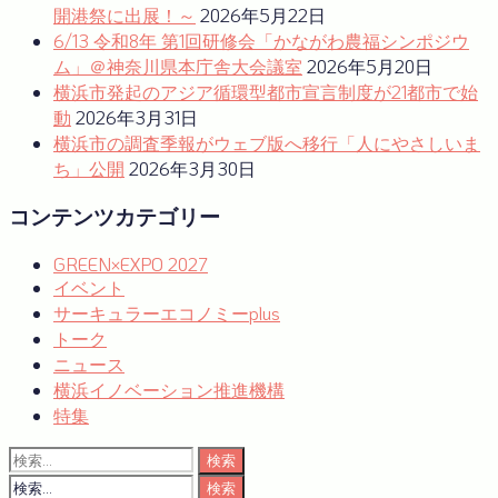
ョ
開港祭に出展！～
2026年5月22日
6/13 令和8年 第1回研修会「かながわ農福シンポジウ
ン
ム」＠神奈川県本庁舎大会議室
2026年5月20日
横浜市発起のアジア循環型都市宣言制度が21都市で始
動
2026年3月31日
横浜市の調査季報がウェブ版へ移行「人にやさしいま
ち」公開
2026年3月30日
コンテンツカテゴリー
GREEN×EXPO 2027
イベント
サーキュラーエコノミーplus
トーク
ニュース
横浜イノベーション推進機構
特集
検
索:
検