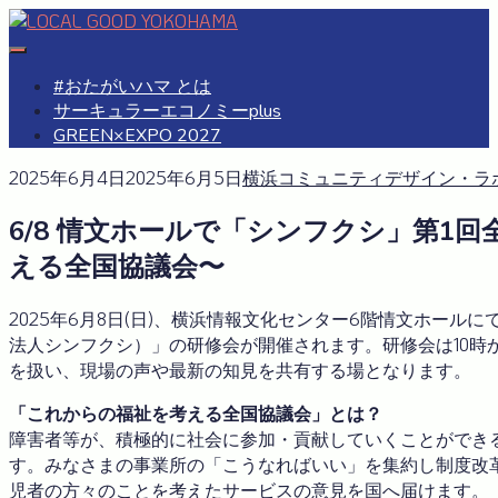
Skip
to
#おたがいハマ
OTAGAISAMA YOKOHAMA
content
#おたがいハマ とは
サーキュラーエコノミーplus
GREEN×EXPO 2027
2025年6月4日
2025年6月5日
横浜コミュニティデザイン・ラ
6/8 情文ホールで「シンフクシ」第1
える全国協議会〜
2025年6月8日(日)、横浜情報文化センター6階情文ホール
法人シンフクシ）」の研修会が開催されます。研修会は10時
を扱い、現場の声や最新の知見を共有する場となります。
「これからの福祉を考える全国協議会」とは？
障害者等が、積極的に社会に参加・貢献していくことができ
す。みなさまの事業所の「こうなればいい」を集約し制度改
児者の方々のことを考えたサービスの意見を国へ届けます。