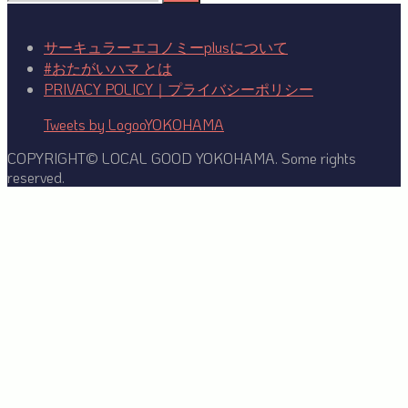
索:
サーキュラーエコノミーplusについて
#おたがいハマ とは
PRIVACY POLICY｜プライバシーポリシー
Tweets by LogooYOKOHAMA
COPYRIGHT© LOCAL GOOD YOKOHAMA. Some rights
reserved.
Facebook
Twitter
YouTube