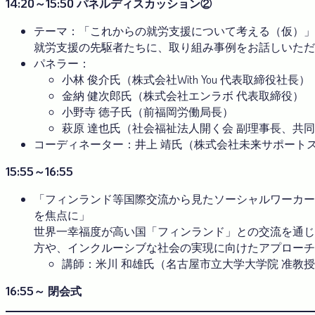
14:20～15:50 パネルディスカッション②
テーマ：「これからの就労支援について考える（仮）」
就労支援の先駆者たちに、取り組み事例をお話しいただ
パネラー：
小林 俊介氏（株式会社With You 代表取締役社長）
金納 健次郎氏（株式会社エンラボ 代表取締役）
小野寺 徳子氏（前福岡労働局長）
萩原 達也氏（社会福祉法人開く会 副理事長、共
コーディネーター：井上 靖氏（株式会社未来サポートス
15:55～16:55
「フィンランド等国際交流から見たソーシャルワーカー
を焦点に」
世界一幸福度が高い国「フィンランド」との交流を通じ
方や、インクルーシブな社会の実現に向けたアプローチ
講師：米川 和雄氏（名古屋市立大学大学院 准教
16:55～ 閉会式