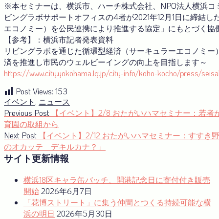
※本セミナーは、横浜市、ハーチ株式会社、NPO法人横浜コミ
ビングラボサポートオフィスの4者が2021年12月1日に締
エコノミー）を公民連携により推進する協定」にもとづく協
【参考】：横浜市記者発表資料
リビングラボを通じた循環型経済（サーキュラーエコノミー
済を推進し市民のウェルビーイングの向上を目指します～
https://www.city.yokohama.lg.jp/city-info/koho-kocho/press/seis
Post Views:
153
イベント
,
ニュース
投
Previous
Previous Post
【イベント】2/8 おたがいハマセミナー：若
post:
育園の取組から
稿
Next
Next Post
【イベント】2/12 おたがいハマセミナー：すす
ナ
post:
のオカッテ デキルカナ？」
サイト更新情報
ビ
ゲ
横浜18区キャラ缶バッチ、開港記念日に寄付付き販売
ー
開始
2026年6月7日
「花博ストリート」に集う仲間とつくる持続可能な横
シ
浜の明日
2026年5月30日