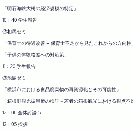
「明石海峡大橋の経済規模の特定」
10：40 学生報告
②相馬ゼミ
「保育士の待遇改善 – 保育士不足から見たこれからの方向性
「子供の体験格差への対応策」
11：20 学生報告
③池島ゼミ
「横浜市における食品廃棄物の再資源化とその可能性」
「箱根町観光振興策の検証－若者の箱根観光における視点不
12：00 全体討論 5
12：05 挨拶