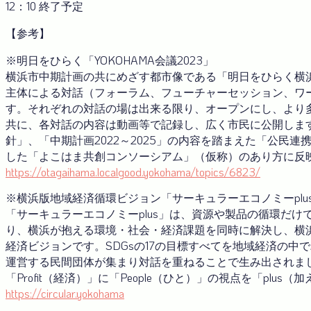
12
：
10
終了予定
【参考】
※明日をひらく「YOKOHAMA会議2023」
横浜市中期計画の共にめざす都市像である「明日をひらく横
主体による対話（フォーラム、フューチャーセッション、ワ
す。それぞれの対話の場は出来る限り、オープンにし、より
共に、各対話の内容は動画等で記録し、広く市民に公開しま
針」、「中期計画2022～2025」の内容を踏まえた「公民
した「よこはま共創コンソーシアム」（仮称）のあり方に反
https://otagaihama.localgood.yokohama/topics/6823/
※横浜版地域経済循環ビジョン「サーキュラーエコノミーplu
「サーキュラーエコノミーplus」は、資源や製品の循環だ
り、横浜が抱える環境・社会・経済課題を同時に解決し、横
経済ビジョンです。SDGsの17の目標すべてを地域経済の
運営する民間団体が集まり対話を重ねることで生み出されました。”
「Profit（経済）」に「People（ひと）」の視点を「pl
https://circular.yokohama