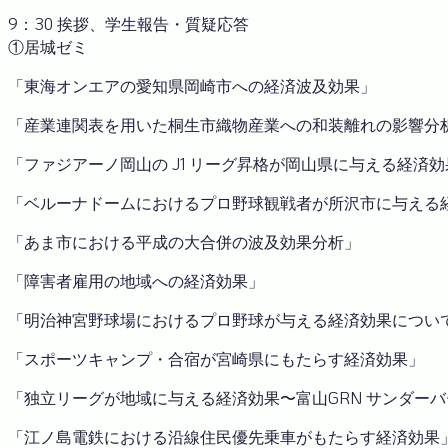
9：30 挨拶、学生報告・質疑応答
①居城ゼミ
「東海オンエアの愛知県岡崎市への経済波及効果」
「産業連関表を用いた桐生市織物産業への和装離れの影響分
「ファジアーノ岡山の J1 リーグ昇格が岡山県に与える経済効
「ベルーナドームにおけるプロ野球観戦者が所沢市に与える
「あま市における平成の大合併の波及効果分析」
「障害者雇用の地域への経済効果」
「明治神宮野球場におけるプロ野球が与える経済効果につい
「スポーツキャンプ・合宿が宮崎県にもたらす経済効果」
「独⽴リーグが地域に与える経済効果〜富山GRN サンダー
「江ノ島電鉄における沿線住民優先乗車がもたらす経済効果