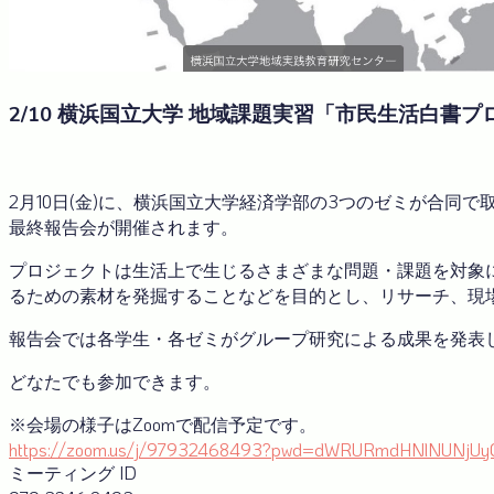
2/10 横浜国立大学 地域課題実習「市民生活白書プ
2月10日(金)に、横浜国立大学経済学部の3つのゼミが合同で
最終報告会が開催されます。
プロジェクトは生活上で生じるさまざまな問題・課題を対象
るための素材を発掘することなどを目的とし、リサーチ、現
報告会では各学生・各ゼミがグループ研究による成果を発表
どなたでも参加できます。
※会場の様子はZoomで配信予定です。
https://zoom.us/j/97932468493?pwd=dWRURmdHNlNUNjU
ミーティング ID