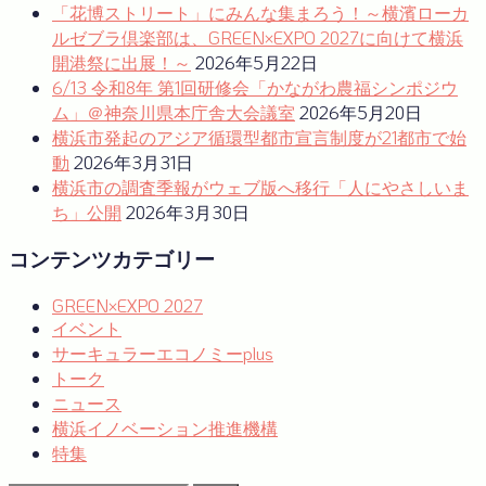
ョ
「花博ストリート」にみんな集まろう！～横濱ローカ
ルゼブラ倶楽部は、GREEN×EXPO 2027に向けて横浜
ン
開港祭に出展！～
2026年5月22日
6/13 令和8年 第1回研修会「かながわ農福シンポジウ
ム」＠神奈川県本庁舎大会議室
2026年5月20日
横浜市発起のアジア循環型都市宣言制度が21都市で始
動
2026年3月31日
横浜市の調査季報がウェブ版へ移行「人にやさしいま
ち」公開
2026年3月30日
コンテンツカテゴリー
GREEN×EXPO 2027
イベント
サーキュラーエコノミーplus
トーク
ニュース
横浜イノベーション推進機構
特集