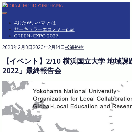
Skip
to
#おたがいハマ
OTAGAISAMA YOKOHAMA
content
#おたがいハマ とは
サーキュラーエコノミーplus
GREEN×EXPO 2027
2023年2月8日
2023年2月14日
杉浦裕樹
【イベント】2/10 横浜国立大学 地
2022」最終報告会