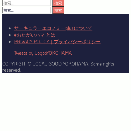
検
索:
検
索:
サーキュラーエコノミーplusについて
#おたがいハマ とは
PRIVACY POLICY｜プライバシーポリシー
Tweets by LogooYOKOHAMA
COPYRIGHT© LOCAL GOOD YOKOHAMA. Some rights
reserved.
Facebook
Twitter
YouTube