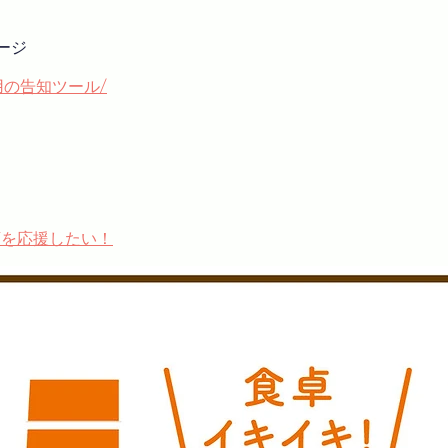
ージ
食店さま用の告知ツール/
店を応援したい！