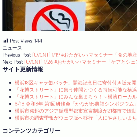
Post Views:
144
ニュース
投
Previous
Previous Post
[EVENT] 1/19 #おたがいハマセミナー
post:
Next
Next Post
[EVENT] 1/26 #おたがいハマセミナー「
稿
post:
サイト更新情報
ナ
横浜18区キャラ缶バッチ、開港記念日に寄付付き販売開
ビ
「花博ストリート」に集う仲間とつくる持続可能な横浜
ゲ
「花博ストリート」にみんな集まろう！～横濱ローカルゼブ
ー
6/13 令和8年 第1回研修会「かながわ農福シンポジウ
横浜市発起のアジア循環型都市宣言制度が21都市で始動
シ
横浜市の調査季報がウェブ版へ移行「人にやさしいまち
ョ
コンテンツカテゴリー
ン