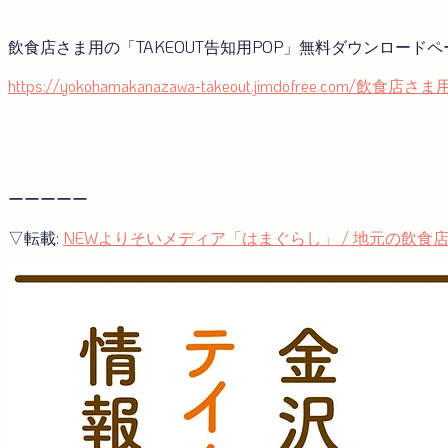
飲食店さま用の「TAKEOUT告知用POP」無料ダウンロードペ
https://yokohamakanazawa-takeout.jimdofree.com/飲
ーーーーー
▽転載:
NEWよりそいメディア「はまぐらし」 / 地元の飲食