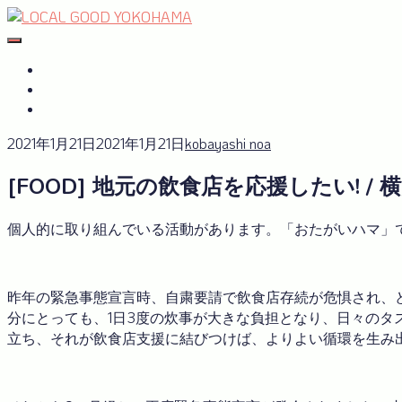
Skip
to
#おたがいハマ
OTAGAISAMA YOKOHAMA
content
#おたがいハマ とは
サーキュラーエコノミーplus
GREEN×EXPO 2027
2021年1月21日
2021年1月21日
kobayashi noa
[FOOD] 地元の飲食店を応援したい! 
個人的に取り組んでいる活動があります。「おたがいハマ」
昨年の緊急事態宣言時、自粛要請で飲食店存続が危惧され、
分にとっても、1日3度の炊事が大きな負担となり、日々の
立ち、それが飲食店支援に結びつけば、よりよい循環を生み