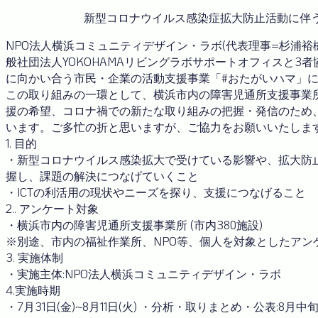
新型コロナウイルス感染症拡大防止活動に伴
NPO法人横浜コミュニティデザイン・ラボ(代表理事=杉浦裕樹
般社団法人YOKOHAMAリビングラボサポートオフィスと3
に向かい合う市民・企業の活動支援事業「#おたがいハマ」
この取り組みの一環として、横浜市内の障害児通所支援事業所
援の希望、コロナ禍での新たな取り組みの把握・発信のため
います。ご多忙の折と思いますが、ご協力をお願いいたしま
1. 目的
・新型コロナウイルス感染拡大で受けている影響や、拡大防
握し、課題の解決につなげていくこと
・ICTの利活用の現状やニーズを探り、支援につなげること
2.. アンケート対象
・横浜市内の障害児通所支援事業所 (市内380施設)
※別途、市内の福祉作業所、NPO等、個人を対象としたアン
3. 実施体制
・実施主体:NPO法人横浜コミュニティデザイン・ラボ
4.実施時期
・7月31日(金)~8月11日(火) ・分析・取りまとめ・公表:8月中