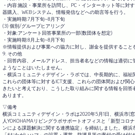
・内容:施設・事業所を訪問し、PC・インターネット等に対
器購入、WEBシステム、情報発信などへの助言等を行う。
・実施時期:7月下旬~8月下旬
(3) 個別/グループヒアリング
・対象:アンケート回答事業所の一部(数団体を想定)
・実施時期:8月上旬~8月下旬
※情報提供および事業への協力に対し、謝金を提供すること
9. その他
・回答内容、メールアドレス、担当者名などの情報は適切に
ようなことはいたしません。
・横浜コミュニティデザイン・ラボでは、中長期的に、福祉
これらの団体等に対するICT支援、これらの団体間および関
きたいと考えており、こうした取り組みに関する情報を回答
あります。
▽備考
横浜コミュニティデザイン・ラボは2020年5月1日、横浜市(
人YOKOHAMAリビングラボサポートオフィスと「新型コロ
ンによる課題解決に関する連携協定」を締結しました。横浜
「#おたがいハマ」の設置・運営、防護具等の寄付の受け付