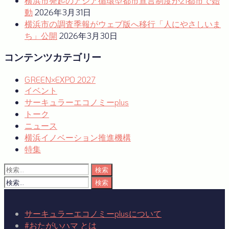
横浜市発起のアジア循環型都市宣言制度が21都市で始
動
2026年3月31日
横浜市の調査季報がウェブ版へ移行「人にやさしいま
ち」公開
2026年3月30日
コンテンツカテゴリー
GREEN×EXPO 2027
イベント
サーキュラーエコノミーplus
トーク
ニュース
横浜イノベーション推進機構
特集
検
索:
検
索:
サーキュラーエコノミーplusについて
#おたがいハマ とは