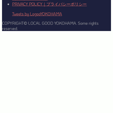
PRIVACY POLICY｜プライバシーポリシー
Tweets by LogooYOKOHAMA
COPYRIGHT© LOCAL GOOD YOKOHAMA. Some rights
reserved.
Facebook
Twitter
YouTube