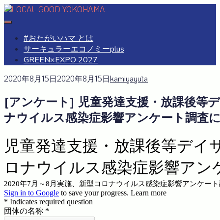
Skip
to
#おたがいハマ
OTAGAISAMA YOKOHAMA
content
#おたがいハマ とは
サーキュラーエコノミーplus
GREEN×EXPO 2027
2020年8月15日
2020年8月15日
kamiyayuta
[アンケート] 児童発達支援・放課後等
ナウイルス感染症影響アンケート調査