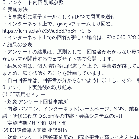
5. アンケート内容 別紙参照
6. 実施方法
・各事業所に電子メールもしくはFAXで質問を送付
・インターネット上で、googleフォームより回答。
https://forms.gle/AXGWy838AbBhHrEH6
・インターネット上での回答が難しい場合は、FAX 045-228-
7. 結果の公表
・アンケートの結果は、原則として、回答者がわからない形で集
がいハマが関連するウェブサイト等で公開します。
・結果公開は、個人情報等に配慮した上で、事業者が感じて
まとめ、広く発信することを計画しています。
・自由回答等は、回答者が分からないように加工し、その一
8. アンケート実施後の取り組み
(1) ICT活用セミナー
・対象:アンケート回答事業所
・内容:パソコン、インターネット(ホームページ、SNS、業
議・研修に役立つZoom等の中継・会議システムの活用
・実施時期:7月下旬~8月下旬
(2) ICT設備導入支援 相談対応
・対象:アンケート回答事業所の一部(必要性が高いと考えられ