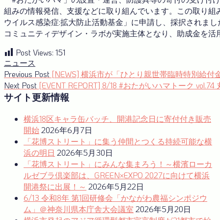
組みの情報発信、支援などに取り組んでいます。この取り組
ウイルス感染症:拡大防止活動基金」に申請し、採択されまし
コミュニティデザイン・ラボが実施主体となり、助成金を活
Post Views:
151
ニュース
投
Previous
Previous Post
[NEWS] 横浜市が「ひとり親世帯臨時特別給
post:
Next
Next Post
[EVENT REPORT] 8/18 #おたがいハマトーク vo
稿
post:
サイト更新情報
ナ
横浜18区キャラ缶バッチ、開港記念日に寄付付き販売
ビ
開始
2026年6月7日
ゲ
「花博ストリート」に集う仲間とつくる持続可能な横
ー
浜の明日
2026年5月30日
「花博ストリート」にみんな集まろう！～横濱ローカ
シ
ルゼブラ倶楽部は、GREEN×EXPO 2027に向けて横浜
ョ
開港祭に出展！～
2026年5月22日
6/13 令和8年 第1回研修会「かながわ農福シンポジウ
ン
ム」＠神奈川県本庁舎大会議室
2026年5月20日