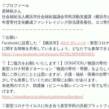
▽プロフィール
若林拓さん
社会福祉法人横浜市社会福祉協議会市民活動支援課（横浜市ボ
年度寄付文化醸成ファンドレイジング担当課長着任。ヨコ寄
＿＿＿＿＿＿＿＿＿＿＿＿＿＿＿＿＿＿＿＿＿
▽お願い
Facebookに設置した「【横浜市】
#おたがいハマ
：新型コロ
に関する情報を共有していきましょう。どなたでも参加でき
https://www.facebook.com/groups/829823894180583/
▽【ご協力をお願いいたします！】DONATION／物資の寄
新型コロナ対策ドネーション「物資の寄付・寄贈」をよろし
既にご存じのこととは思いますが、介護・福祉・医療の分野
少しでも改善していくために皆様にお願いがあります。
未使用のマスク、防護服（ビニール製レインコート等でも可
げます。
https://otagaihama.localgood.yokohama/donation/
▽新型コロナウイルスに向き合う産官学⺠の共創プラットフ