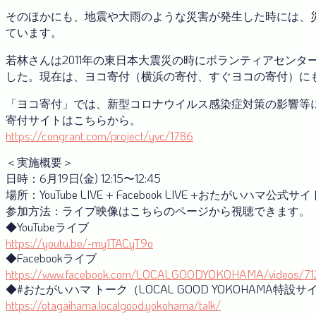
そのほかにも、地震や大雨のような災害が発生した時には、
ています。
若林さんは2011年の東日本大震災の時にボランティアセン
した。現在は、ヨコ寄付（横浜の寄付、すぐヨコの寄付）に
「ヨコ寄付」では、新型コロナウイルス感染症対策の影響等
寄付サイトはこちらから。
https://congrant.com/project/yvc/1786
＜実施概要＞
日時：6月19日(金) 12:15〜12:45
場所：YouTube LIVE + Facebook LIVE +おたがいハマ公式サイ
参加方法：ライブ映像はこちらのページから視聴できます。
◆YouTubeライブ
https://youtu.be/-my1TACyT9o
◆Facebookライブ
https://www.facebook.com/LOCALGOODYOKOHAMA/videos/7
◆#おたがいハマ トーク（LOCAL GOOD YOKOHAMA特設サ
https://otagaihama.localgood.yokohama/talk/