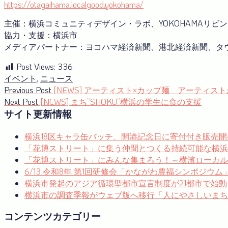
https://otagaihama.localgood.yokohama/
主催：横浜コミュニティデザイン・ラボ、YOKOHAMAリビ
協力・支援：横浜市
メディアパートナー：ヨコハマ経済新聞、港北経済新聞、タウ
Post Views:
336
イベント
,
ニュース
投
Previous
Previous Post
[NEWS] アーティスト×カップ麺 アーティス
post:
Next
Next Post
[NEWS] まち”SHOKU”横浜の学生に食の支援
稿
post:
サイト更新情報
ナ
横浜18区キャラ缶バッチ、開港記念日に寄付付き販売開
ビ
「花博ストリート」に集う仲間とつくる持続可能な横浜
ゲ
「花博ストリート」にみんな集まろう！～横濱ローカルゼブ
ー
6/13 令和8年 第1回研修会「かながわ農福シンポジウ
横浜市発起のアジア循環型都市宣言制度が21都市で始動
シ
横浜市の調査季報がウェブ版へ移行「人にやさしいまち
ョ
コンテンツカテゴリー
ン