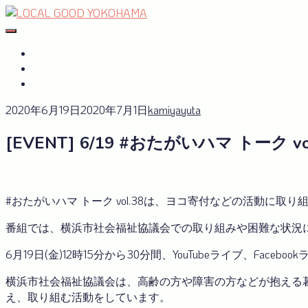
Skip
to
#おたがいハマ
OTAGAISAMA YOKOHAMA
content
#おたがいハマ とは
サーキュラーエコノミーplus
GREEN×EXPO 2027
2020年6月19日
2020年7月1日
kamiyayuta
[EVENT] 6/19 #おたがいハマ トー
#おたがいハマ トーク vol.38は、ヨコ寄付などの活動に
番組では、横浜市社会福祉協議会での取り組みや困難な状況
6月19日(金)12時15分から30分間、YouTubeライブ、Fa
横浜市社会福祉協議会は、高齢の方や障害の方などが抱える
え、取り組む活動をしています。