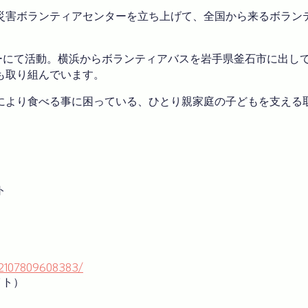
災害ボランティアセンターを立ち上げて、全国から来るボラン
ターにて活動。横浜からボランティアバスを岩手県釜石市に出し
も取り組んでいます。
により食べる事に困っている、ひとり親家庭の子どもを支える
ト
12107809608383/
イト）