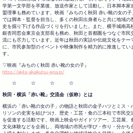
学第一文学部を卒業後、放送作家として活動し、日本脚本家
盟理事も務めています。映画『みちのく秋田 赤い靴の女の子
では脚本・監督を担当し、多くの秋田出身者らと共に地域の
史を掘り下げる作品づくりを行いました。また、横手城南高
銀杏同窓会東京会支部長も務め、秋田と首都圏をつなぐ市民
流にも尽力しています。近年は秋田の実話や伝統文化をテー
に、市民参加型のイベントや映像制作を精力的に推進してい
す。
▽映画『みちのく秋田 赤い靴の女の子』
https://akita-akaikutsu-eiga.jp/
☆ ☆ ☆ ☆
秋田・横浜「赤い靴」交流会（仮称）とは
横浜の「赤い靴の女の子」の物語と秋田の金子ハツとミス・
リソンの史実を結びつけ、歴史・工芸・食の三本柱で市民交
を促進する活動です。映画上映会やガイドツアー、工芸展、
文化体験などを企画し、両地域の市民が学び・作り・分かち