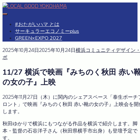
Skip
to
#おたがいハマ
OTAGAISAMA YOKOHAMA
content
#おたがいハマ とは
サーキュラーエコノミーplus
GREEN×EXPO 2027
2025年10月24日
2025年10月24日
横浜コミュニティデザイン
ボ
11/27 横浜で映画『みちのく秋田 赤い
の女の子』上映
2025年11月27日（木）に関内のシェアスペース「泰生ポーチ
ロント」で映画『みちのく秋田 赤い靴の女の子』上映会を開
します。
秋田ゆかりで横浜にもつながる作品を横浜で紹介します。脚
本・監督の石谷洋子さん（秋田県横手市出身）も登壇予定で
す。​​