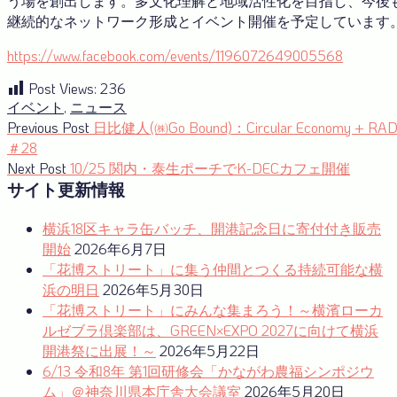
う場を創出します。多文化理解と地域活性化を目指し、今後
継続的なネットワーク形成とイベント開催を予定しています
https://www.facebook.com/events/1196072649005568
Post Views:
236
イベント
,
ニュース
投
Previous
Previous Post
日比健人(㈱Go Bound)：Circular Economy + RAD
post:
＃28
稿
Next
Next Post
10/25 関内・泰生ポーチでK-DECカフェ開催
ナ
post:
サイト更新情報
ビ
横浜18区キャラ缶バッチ、開港記念日に寄付付き販売
ゲ
開始
2026年6月7日
ー
「花博ストリート」に集う仲間とつくる持続可能な横
浜の明日
2026年5月30日
シ
「花博ストリート」にみんな集まろう！～横濱ローカ
ョ
ルゼブラ倶楽部は、GREEN×EXPO 2027に向けて横浜
開港祭に出展！～
2026年5月22日
ン
6/13 令和8年 第1回研修会「かながわ農福シンポジウ
ム」＠神奈川県本庁舎大会議室
2026年5月20日