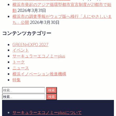
横浜市発起のアジア循環型都市宣言制度が21都市で始
動
2026年3月31日
横浜市の調査季報がウェブ版へ移行「人にやさしいま
ち」公開
2026年3月30日
コンテンツカテゴリー
GREEN×EXPO 2027
イベント
サーキュラーエコノミーplus
トーク
ニュース
横浜イノベーション推進機構
特集
検
索:
検
索:
サーキュラーエコノミーplusについて