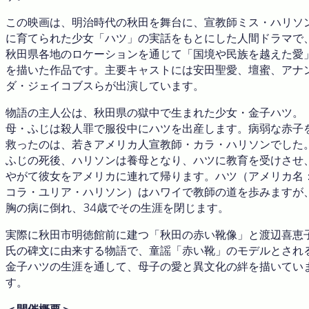
この映画は、明治時代の秋田を舞台に、宣教師ミス・ハリソ
に育てられた少女「ハツ」の実話をもとにした人間ドラマで
秋田県各地のロケーションを通じて「国境や民族を越えた愛
を描いた作品です。主要キャストには安田聖愛、壇蜜、アナ
ダ・ジェイコブスらが出演しています。
物語の主人公は、秋田県の獄中で生まれた少女・金子ハツ。
母・ふじは殺人罪で服役中にハツを出産します。病弱な赤子
救ったのは、若きアメリカ人宣教師・カラ・ハリソンでした
ふじの死後、ハリソンは養母となり、ハツに教育を受けさせ
やがて彼女をアメリカに連れて帰ります。ハツ（アメリカ名
コラ・ユリア・ハリソン）はハワイで教師の道を歩みますが
胸の病に倒れ、34歳でその生涯を閉じます。
実際に秋田市明徳館前に建つ「秋田の赤い靴像」と渡辺喜恵
氏の碑文に由来する物語で、童謡「赤い靴」のモデルとされ
金子ハツの生涯を通して、母子の愛と異文化の絆を描いてい
す。
＜開催概要＞