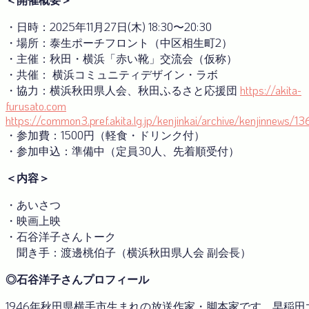
・日時：2025年11月27日(木) 18:30〜20:30
・場所：泰生ポーチフロント（中区相生町2）
・主催：秋田・横浜「赤い靴」交流会（仮称）
・共催： 横浜コミュニティデザイン・ラボ
・協力：横浜秋田県人会、秋田ふるさと応援団
https://akita-
furusato.com
https://common3.pref.akita.lg.jp/kenjinkai/archive/kenjinnews/1
・参加費：1500円（軽食・ドリンク付）
・参加申込：準備中（定員30人、先着順受付）
＜内容＞
・あいさつ
・映画上映
・石谷洋子さんトーク
聞き手：渡邊桃伯子（横浜秋田県人会 副会長）
◎石谷洋子さんプロフィール
1946年秋田県横手市生まれの放送作家・脚本家です。早稲田