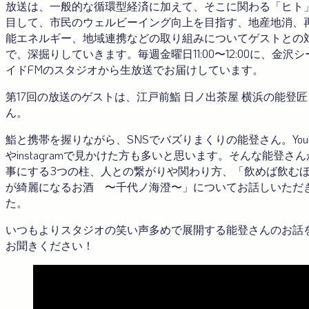
放送は、一般的な循環型経済に加えて、そこに関わる「ヒト
目して、市民のウェルビーイング向上を目指す、地産地消、
能エネルギー、地域連携などの取り組みについてゲストとの
で、深掘りしていきます。毎週金曜日11:00〜12:00に、金沢シ
イドFMのスタジオから生放送でお届けしています。
第17回の放送のゲストは、江戸前鮨 日ノ出茶屋 横浜の能登匠
ん。
鮨と携帯を握りながら、SNSでバズりまくりの能登さん。Yout
やinstagramで見かけた方も多いと思います。そんな能登さ
事にする3つの柱、人との繋がりや関わり方、「飲めば飲む
が綺麗になるお酒 〜千代ノ海澄〜」についてお話しいただ
た。
いつもよりスタジオの笑い声多めで展開する能登さんのお話
お聞きください！