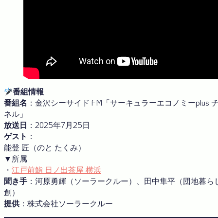
番組情報
番組名
：金沢シーサイド FM「サーキュラーエコノミーplus 
ネル」
放送日
：2025年7月25日
ゲスト
：
能登 匠（のと たくみ）
▼所属
・
江戸前鮨 日ノ出茶屋 横浜
聞き手
：河原勇輝（ソーラークルー）、田中隼平（団地暮ら
創）
提供
：株式会社ソーラークルー