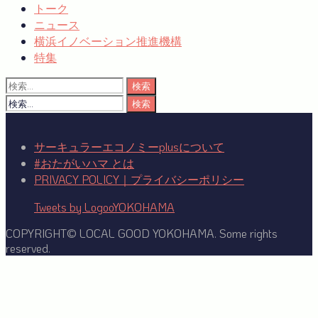
トーク
ニュース
横浜イノベーション推進機構
特集
検
索:
検
索:
サーキュラーエコノミーplusについて
#おたがいハマ とは
PRIVACY POLICY｜プライバシーポリシー
Tweets by LogooYOKOHAMA
COPYRIGHT© LOCAL GOOD YOKOHAMA. Some rights
reserved.
Facebook
Twitter
YouTube