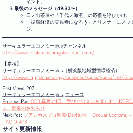
イント。
最後のメッセージ（49:30〜）
日ノ出茶屋や「千代ノ海澄」の応援を呼びかけ。
「循環経済の実践者になろう」とリスナーにメッ
ジ。
サーキュラーエコノミーplusチャンネル
https://www.circulareconomyplusraradio.com/
【参考】
サーキュラーエコノミーplus（横浜版地域型循環経済）
https://www.city.yokohama.lg.jp/business/kyoso/kyosofront/circul
Post Views:
207
サーキュラーエコノミーplus
,
ニュース
投
Previous
Previous Post
8/10 真夏の1日、学びと出会いを楽しむ「KDEC
post:
ェ」開催のお知らせ
稿
Next
Next Post
ジアンカスプロ瑠美(DavRu㈱)：Circular Economy +
ナ
post:
RADIO ＃18
サイト更新情報
ビ