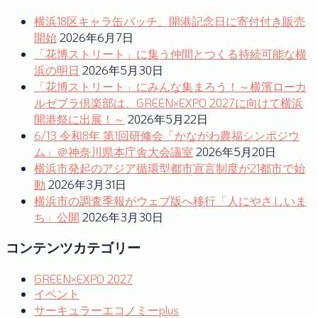
ゲ
横浜18区キャラ缶バッチ、開港記念日に寄付付き販売
ー
開始
2026年6月7日
「花博ストリート」に集う仲間とつくる持続可能な横
シ
浜の明日
2026年5月30日
ョ
「花博ストリート」にみんな集まろう！～横濱ローカ
ルゼブラ倶楽部は、GREEN×EXPO 2027に向けて横浜
ン
開港祭に出展！～
2026年5月22日
6/13 令和8年 第1回研修会「かながわ農福シンポジウ
ム」＠神奈川県本庁舎大会議室
2026年5月20日
横浜市発起のアジア循環型都市宣言制度が21都市で始
動
2026年3月31日
横浜市の調査季報がウェブ版へ移行「人にやさしいま
ち」公開
2026年3月30日
コンテンツカテゴリー
GREEN×EXPO 2027
イベント
サーキュラーエコノミーplus