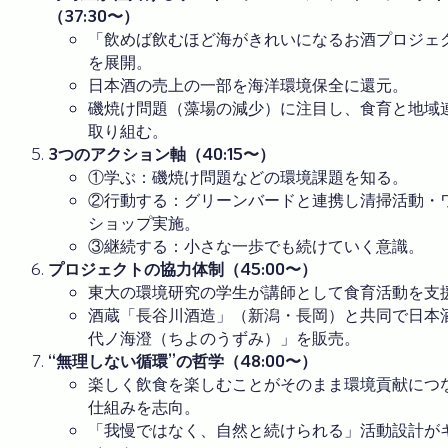
（37:30〜）
「飲めば飲むほど海がきれいになるお酒プロジェ
を展開。
日本酒の売上の一部を海洋環境保全に還元。
磯焼け問題（藻場の減少）に注目し、食育と地域
取り組む。
3つのアクション軸（40:15〜）
①学ぶ：磯焼け問題などの環境課題を知る。
②行動する：グリーンバードと連携し清掃活動・
ショップ実施。
③継続する：小さな一歩でも続けていく意識。
プロジェクトの協力体制（45:00〜）
東大の環境研究の学生が講師として食育活動を支
酒蔵「長谷川酒造」（新潟・長岡）と共同で日本
代ノ海澄（ちよのうずみ）」を販売。
“無理しない循環”の哲学（48:00〜）
楽しく飲食を楽しむことがそのまま環境貢献につ
仕組みを志向。
「我慢ではなく、自然と続けられる」活動設計が