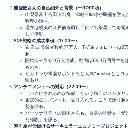
能登匠さんの自己紹介と背景（〜07:00頃）
山梨県富士吉田市出身、津軽三味線や民謡を学ん
料理の道へ。
現在は横浜の江戸前寿司店「日ノ出茶屋」で寿司
して活動。
SNS戦略の成功事例（17:00〜）
YouTube登録者数約27万人、TikTokフォロワーは8
超。
開始10ヶ月で10万人達成。動画は1300万回再生を
ものも。
ヒカキンや水溜りボンドなど人気YouTuberともコ
験あり。
アンチコメントへの対応（22:00〜）
「バカにされるのが快感」という独自のメンタリ
否定的なコメントも「受け入れる」ことで乗り越
勢を共有。
パーソナリティの田中さんも、自身の吃音を「受
た経験」を語る。
寿司屋が仕掛けるサーキュラーエコノミープロジェクト