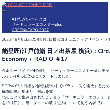
Skip
to
#おたがいハマ
OTAGAISAMA YOKOHAMA
content
#おたがいハマ とは
サーキュラーエコノミーplus
GREEN×EXPO 2027
2025年8月8日
2025年8月8日
横浜コミュニティデザイン・ラ
能登匠(江戸前鮨 日ノ出茶屋 横浜)：Circu
Economy + RADIO ＃17
金沢シーサイドFMの番組「サーキュラーエコノミーplus チ
ル」が4月16日(水)にスタートしました。
SDGsの17の目標を地域経済の中でバランス良く達成するた
民間団体が集まり、対話を重
ねることで生み出されたビジョン「サーキュラーエコノミーpl
を切り口に、毎回ゲストの取り組みについて伺う内容です。