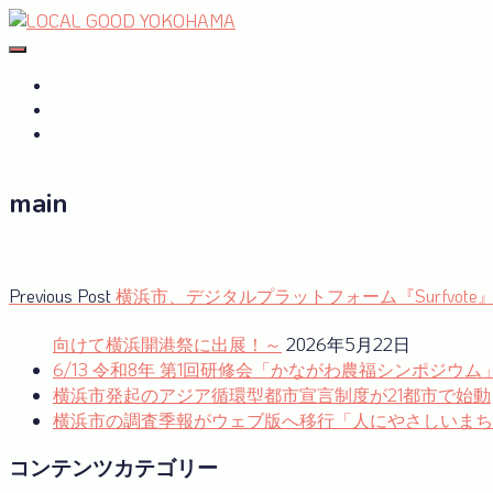
Skip
to
#おたがいハマ
OTAGAISAMA YOKOHAMA
content
#おたがいハマ とは
サーキュラーエコノミーplus
GREEN×EXPO 2027
main
投
Previous
Previous Post
横浜市、デジタルプラットフォーム『Surfvot
post:
稿
向けて横浜開港祭に出展！～
2026年5月22日
ナ
6/13 令和8年 第1回研修会「かながわ農福シンポジウ
横浜市発起のアジア循環型都市宣言制度が21都市で始動
ビ
横浜市の調査季報がウェブ版へ移行「人にやさしいまち
ゲ
コンテンツカテゴリー
ー