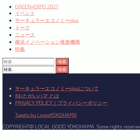
シ
GREEN×EXPO 2027
イベント
ョ
サーキュラーエコノミーplus
ン
トーク
ニュース
横浜イノベーション推進機構
特集
検
索:
検
索:
サーキュラーエコノミーplusについて
#おたがいハマ とは
PRIVACY POLICY｜プライバシーポリシー
Tweets by LogooYOKOHAMA
COPYRIGHT© LOCAL GOOD YOKOHAMA. Some rights reserve
Facebook
Twitter
YouTube