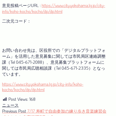
意見投稿ページURL :
https://www.city.yokohama.lg.jp/city-
info/koho-kocho/kocho/dp/dp.html
二次元コード：
お問い合わせ先は、区役所での「デジタルプラットフォ
ーム」を活用した意見募集に関しては市民局区連絡調整
課（Tel 045-671-2088）、意見募集プラットフォームに
関しては市民局広聴相談課（Tel 045-671-2335）となっ
ています。
https://www.city.yokohama.lg.jp/city-info/koho-
kocho/kocho/dp/dp.html
Post Views:
168
ニュース
投
Previous
Previous Post
7/17 寿町で自由参加の練り歩き音楽練習会