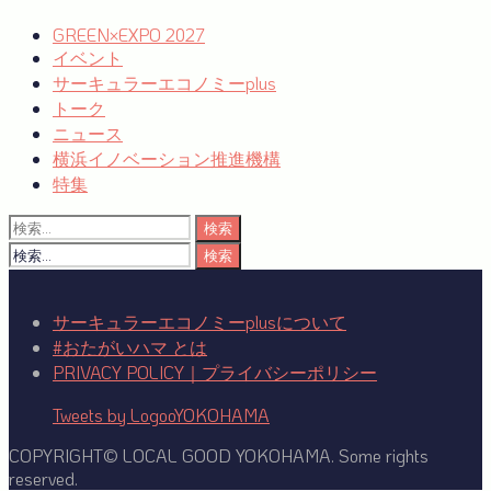
GREEN×EXPO 2027
イベント
サーキュラーエコノミーplus
トーク
ニュース
横浜イノベーション推進機構
特集
検
索:
検
索:
サーキュラーエコノミーplusについて
#おたがいハマ とは
PRIVACY POLICY｜プライバシーポリシー
Tweets by LogooYOKOHAMA
COPYRIGHT© LOCAL GOOD YOKOHAMA. Some rights
reserved.