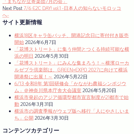
post:
「まちなか立寄楽団7月の会」
稿
Next
Next Post
7/6 E2C DAY! vol.1 -日本人の知らないモロッコ
ナ
post:
へ-
サイト更新情報
ビ
ゲ
横浜18区キャラ缶バッチ、開港記念日に寄付付き販売
ー
開始
2026年6月7日
「花博ストリート」に集う仲間とつくる持続可能な横
シ
浜の明日
2026年5月30日
ョ
「花博ストリート」にみんな集まろう！～横濱ローカ
ルゼブラ倶楽部は、GREEN×EXPO 2027に向けて横浜
ン
開港祭に出展！～
2026年5月22日
6/13 令和8年 第1回研修会「かながわ農福シンポジウ
ム」＠神奈川県本庁舎大会議室
2026年5月20日
横浜市発起のアジア循環型都市宣言制度が21都市で始
動
2026年3月31日
横浜市の調査季報がウェブ版へ移行「人にやさしいま
ち」公開
2026年3月30日
コンテンツカテゴリー