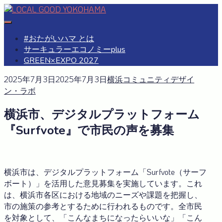
Skip
to
#おたがいハマ
OTAGAISAMA YOKOHAMA
content
#おたがいハマ とは
サーキュラーエコノミーplus
GREEN×EXPO 2027
2025年7月3日
2025年7月3日
横浜コミュニティデザイ
ン・ラボ
横浜市、デジタルプラットフォーム
『Surfvote』で市民の声を募集
横浜市は、デジタルプラットフォーム「Surfvote（サーフ
ボート）」を活用した意見募集を実施しています。これ
は、横浜市各区における地域のニーズや課題を把握し、
市の施策の参考とするために行われるものです。全市民
を対象として、「こんなまちになったらいいな」「こん