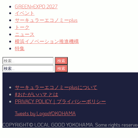
シ
GREEN×EXPO 2027
イベント
ョ
サーキュラーエコノミーplus
ン
トーク
ニュース
横浜イノベーション推進機構
特集
検
索:
検
索:
サーキュラーエコノミーplusについて
#おたがいハマ とは
PRIVACY POLICY｜プライバシーポリシー
Tweets by LogooYOKOHAMA
COPYRIGHT© LOCAL GOOD YOKOHAMA. Some rights reserve
Facebook
Twitter
YouTube