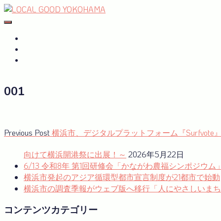
Skip
to
#おたがいハマ
OTAGAISAMA YOKOHAMA
content
#おたがいハマ とは
サーキュラーエコノミーplus
GREEN×EXPO 2027
001
投
Previous
Previous Post
横浜市、デジタルプラットフォーム『Surfvot
post:
稿
向けて横浜開港祭に出展！～
2026年5月22日
ナ
6/13 令和8年 第1回研修会「かながわ農福シンポジウ
横浜市発起のアジア循環型都市宣言制度が21都市で始動
ビ
横浜市の調査季報がウェブ版へ移行「人にやさしいまち
ゲ
コンテンツカテゴリー
ー