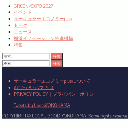
シ
GREEN×EXPO 2027
イベント
ョ
サーキュラーエコノミーplus
ン
トーク
ニュース
横浜イノベーション推進機構
特集
検
索:
検
索:
サーキュラーエコノミーplusについて
#おたがいハマ とは
PRIVACY POLICY｜プライバシーポリシー
Tweets by LogooYOKOHAMA
COPYRIGHT© LOCAL GOOD YOKOHAMA. Some rights reserve
Facebook
Twitter
YouTube