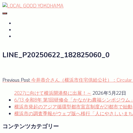
Skip
to
#おたがいハマ
OTAGAISAMA YOKOHAMA
content
#おたがいハマ とは
サーキュラーエコノミーplus
GREEN×EXPO 2027
LINE_P20250622_182825060_0
投
Previous
Previous Post
今井恭介さん（横浜市住宅供給公社）：Circular Econ
post:
稿
2027に向けて横浜開港祭に出展！～
2026年5月22日
ナ
6/13 令和8年 第1回研修会「かながわ農福シンポジウ
横浜市発起のアジア循環型都市宣言制度が21都市で始動
ビ
横浜市の調査季報がウェブ版へ移行「人にやさしいまち
ゲ
コンテンツカテゴリー
ー