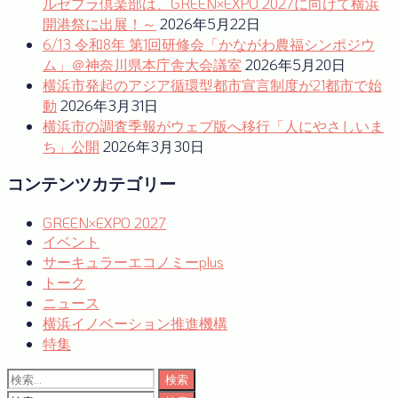
ルゼブラ倶楽部は、GREEN×EXPO 2027に向けて横浜
シ
開港祭に出展！～
2026年5月22日
ョ
6/13 令和8年 第1回研修会「かながわ農福シンポジウ
ム」＠神奈川県本庁舎大会議室
2026年5月20日
ン
横浜市発起のアジア循環型都市宣言制度が21都市で始
動
2026年3月31日
横浜市の調査季報がウェブ版へ移行「人にやさしいま
ち」公開
2026年3月30日
コンテンツカテゴリー
GREEN×EXPO 2027
イベント
サーキュラーエコノミーplus
トーク
ニュース
横浜イノベーション推進機構
特集
検
索: