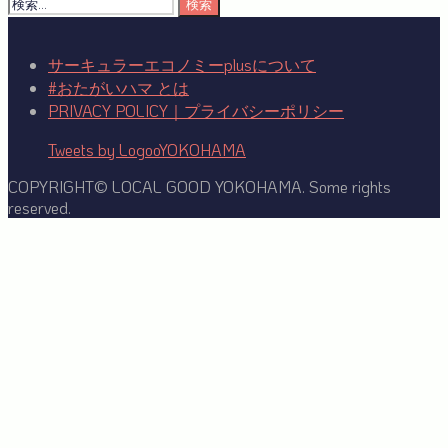
検
索:
サーキュラーエコノミーplusについて
#おたがいハマ とは
PRIVACY POLICY｜プライバシーポリシー
Tweets by LogooYOKOHAMA
COPYRIGHT© LOCAL GOOD YOKOHAMA. Some rights
reserved.
Facebook
Twitter
YouTube