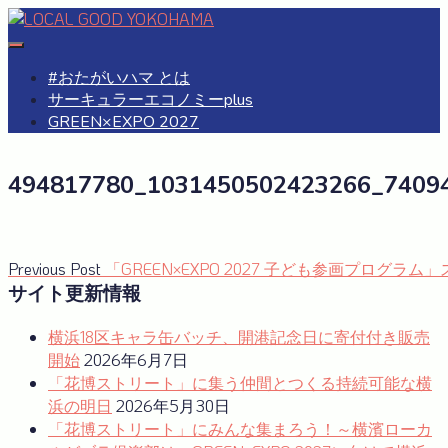
Skip
to
#おたがいハマ
OTAGAISAMA YOKOHAMA
content
#おたがいハマ とは
サーキュラーエコノミーplus
GREEN×EXPO 2027
494817780_1031450502423266_7409
投
Previous
Previous Post
「GREEN×EXPO 2027 子ども参画プログラ
post:
サイト更新情報
稿
ナ
横浜18区キャラ缶バッチ、開港記念日に寄付付き販売
開始
2026年6月7日
ビ
「花博ストリート」に集う仲間とつくる持続可能な横
ゲ
浜の明日
2026年5月30日
ー
「花博ストリート」にみんな集まろう！～横濱ローカ