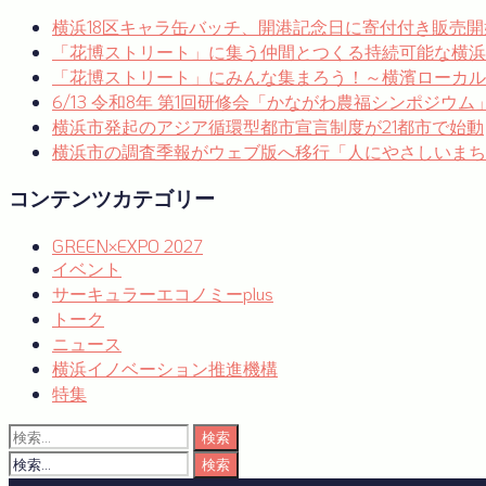
ナ
横浜18区キャラ缶バッチ、開港記念日に寄付付き販売開
ビ
「花博ストリート」に集う仲間とつくる持続可能な横浜
ゲ
「花博ストリート」にみんな集まろう！～横濱ローカルゼブ
ー
6/13 令和8年 第1回研修会「かながわ農福シンポジウ
横浜市発起のアジア循環型都市宣言制度が21都市で始動
シ
横浜市の調査季報がウェブ版へ移行「人にやさしいまち
ョ
コンテンツカテゴリー
ン
GREEN×EXPO 2027
イベント
サーキュラーエコノミーplus
トーク
ニュース
横浜イノベーション推進機構
特集
検
索:
検