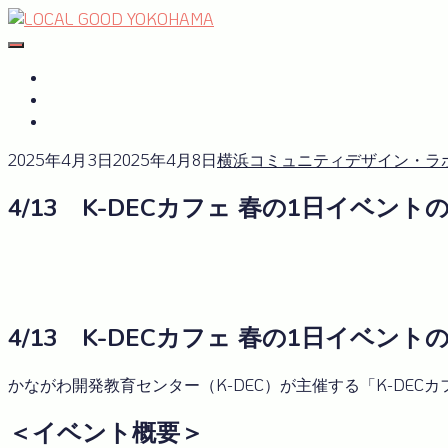
Skip
to
#おたがいハマ
OTAGAISAMA YOKOHAMA
content
#おたがいハマ とは
サーキュラーエコノミーplus
GREEN×EXPO 2027
2025年4月3日
2025年4月8日
横浜コミュニティデザイン・ラ
4/13 K-DECカフェ 春の1日イベン
4/13 K-DECカフェ 春の1日イベン
かながわ開発教育センター（K-DEC）が主催する「K-DE
＜イベント概要＞