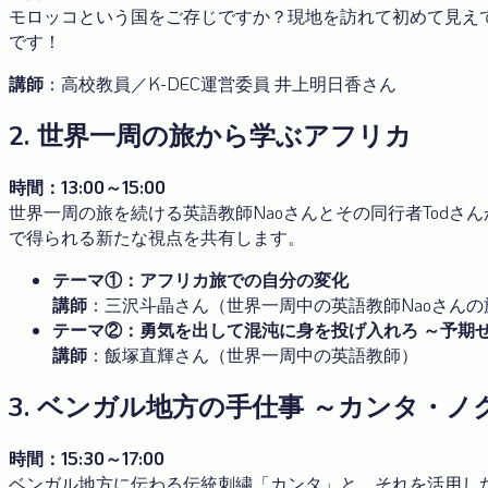
モロッコという国をご存じですか？現地を訪れて初めて見え
です！
講師
：高校教員／K-DEC運営委員 井上明日香さん
2. 世界一周の旅から学ぶアフリカ
時間：13:00～15:00
世界一周の旅を続ける英語教師Naoさんとその同行者Tod
で得られる新たな視点を共有します。
テーマ①：アフリカ旅での自分の変化
講師
：三沢斗晶さん（世界一周中の英語教師Naoさんの
テーマ②：勇気を出して混沌に身を投げ入れろ ～予期
講師
：飯塚直輝さん（世界一周中の英語教師）
3. ベンガル地方の手仕事 ～カンタ・
時間：15:30～17:00
ベンガル地方に伝わる伝統刺繍「カンタ」と、それを活用し