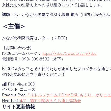
女性たちの生活向上への取り組みについてお話しします。
講師
：元・かながわ国際交流財団職員 青西（山内）涼子さん
＜主催＞
かながわ開発教育センター（K-DEC）
【お問い合わせ】
K-DECホームページ：
https://kdec75.wixsite.com/kdec
電話番号：090-1806-8532（木下）
K-DECスタッフとその仲間たちが企画したプログラムを通
ぜひお気軽にお立ち寄りください！
Post Views:
200
イベント
,
ニュース
投
Previous
Previous Post
「リトルファーム HOMMOKU もくり」がリニ
post:
Next
Next Post
4/7 第10回関内さくら通り落語会
稿
post:
サイト更新情報