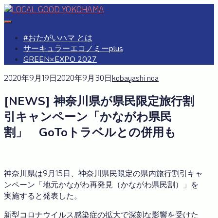
Skip
to
#おたがいハマ
OTAGAISAMA YOKOHAMA
content
#おたがいハマ とは
サーキュラーエコノミーplus
GREEN×EXPO 2027
2020年9月19日
2020年9月30日
kobayashi noa
[NEWS] 神奈川県が県民限定旅行割
引キャンペーン「かながわ県民
割」 GoToトラベルとの併用も
神奈川県は9月15日、神奈川県民限定の県内旅行割引キャ
ンペーン「地元かながわ再発見（かながわ県民割）」を
実施すると発表した。
新型コロナウイルス感染症の拡大で深刻な影響を受けた