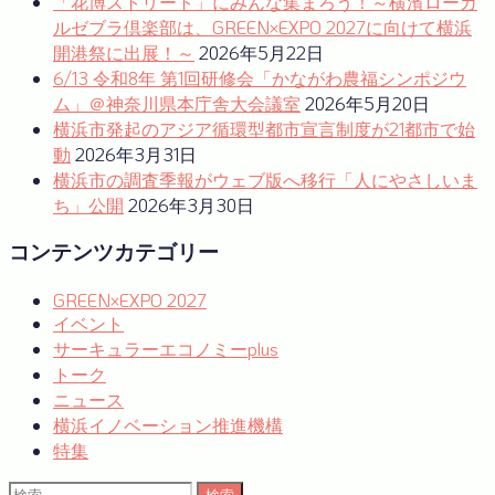
ョ
「花博ストリート」にみんな集まろう！～横濱ローカ
ルゼブラ倶楽部は、GREEN×EXPO 2027に向けて横浜
ン
開港祭に出展！～
2026年5月22日
6/13 令和8年 第1回研修会「かながわ農福シンポジウ
ム」＠神奈川県本庁舎大会議室
2026年5月20日
横浜市発起のアジア循環型都市宣言制度が21都市で始
動
2026年3月31日
横浜市の調査季報がウェブ版へ移行「人にやさしいま
ち」公開
2026年3月30日
コンテンツカテゴリー
GREEN×EXPO 2027
イベント
サーキュラーエコノミーplus
トーク
ニュース
横浜イノベーション推進機構
特集
検