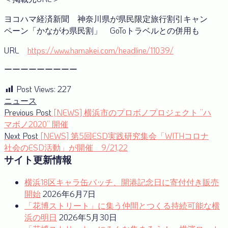
ヨコハマ経済新聞 神奈川県が県民限定旅行割引キャン
ペーン「かながわ県民割」 GoToトラベルとの併用も
URL
https://www.hamakei.com/headline/11039/
ーーーーーーーーー
Post Views:
227
ニュース
投
Previous
Previous Post
[NEWS] 横浜市のプロボノプロジェクト ”ハ
post:
マボノ2020” 開催
稿
Next
Next Post
[NEWS] 第5回ESD実践研究集会「WITHコロナ
ナ
post:
社会のESD活動」が開催 9/21,22
サイト更新情報
ビ
ゲ
横浜18区キャラ缶バッチ、開港記念日に寄付付き販売
ー
開始
2026年6月7日
「花博ストリート」に集う仲間とつくる持続可能な横
シ
浜の明日
2026年5月30日