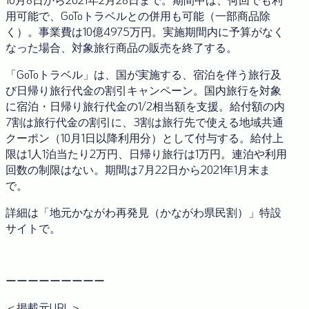
用可能で、GoToトラベルとの併用も可能（一部商品除
く）。事業費は10億4975万円。実施期間内に予算がなく
なった場合、対象旅行商品の販売を終了する。
「GoToトラベル」は、国が実施する、宿泊を伴う旅行及
び日帰り旅行代金の割引キャンペーン。国内旅行を対象
に宿泊・日帰り旅行代金の1/2相当額を支援。給付額の内
7割は旅行代金の割引に、3割は旅行先で使える地域共通
クーポン（10月1日以降利用分）として付与する。給付上
限は1人1泊当たり2万円、日帰り旅行は1万円。連泊や利用
回数の制限はない。期間は7月22日から2021年1月末ま
で。
詳細は「地元かながわ再発見（かながわ県民割）」特設
サイトで。
ーーーーーーーーー
＜掲載元URL＞