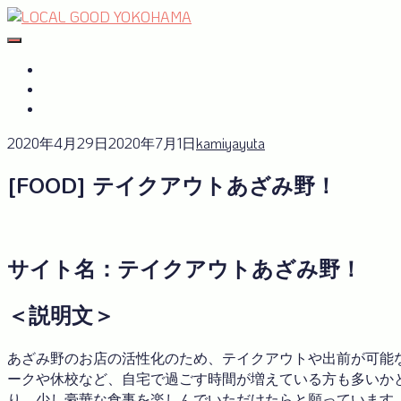
Skip
to
#おたがいハマ
OTAGAISAMA YOKOHAMA
content
#おたがいハマ とは
サーキュラーエコノミーplus
GREEN×EXPO 2027
2020年4月29日
2020年7月1日
kamiyayuta
[FOOD] テイクアウトあざみ野！
サイト名：テイクアウトあざみ野！
＜説明文＞
あざみ野のお店の活性化のため、テイクアウトや出前が可能
ークや休校など、自宅で過ごす時間が増えている方も多いか
り、少し豪華な食事を楽しんでいただけたらと願っています