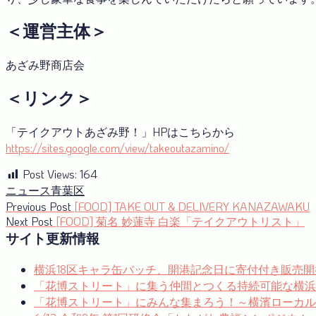
＜運営主体＞
あざみ野商店会
＜リンク＞
「テイクアウトあざみ野！」HPはこちらから
https://sites.google.com/view/takeoutazamino/
Post Views:
164
ニュース
青葉区
投
Previous
Previous Post
[FOOD] TAKE OUT & DELIVERY KANAZAWAKU
Next
post:
Next Post
[FOOD] 菊名 妙蓮寺 白楽「テイクアウトリスト」
稿
post:
サイト更新情報
ナ
横浜18区キャラ缶バッチ、開港記念日に寄付付き販売開
ビ
「花博ストリート」に集う仲間とつくる持続可能な横浜
ゲ
「花博ストリート」にみんな集まろう！～横濱ローカルゼブ