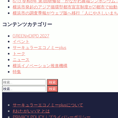
6/13 令和8年 第1回研修会「かながわ農福シンポジウ
ー
横浜市発起のアジア循環型都市宣言制度が21都市で始動
シ
横浜市の調査季報がウェブ版へ移行「人にやさしいまち
ョ
コンテンツカテゴリー
ン
GREEN×EXPO 2027
イベント
サーキュラーエコノミーplus
トーク
ニュース
横浜イノベーション推進機構
特集
検
索:
検
索:
サーキュラーエコノミーplusについて
#おたがいハマ とは
PRIVACY POLICY｜プライバシーポリシー