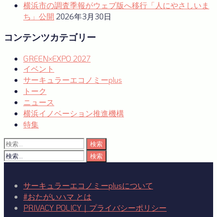
横浜市の調査季報がウェブ版へ移行「人にやさしいま
ち」公開
2026年3月30日
コンテンツカテゴリー
GREEN×EXPO 2027
イベント
サーキュラーエコノミーplus
トーク
ニュース
横浜イノベーション推進機構
特集
検
索:
検
索:
サーキュラーエコノミーplusについて
#おたがいハマ とは
PRIVACY POLICY｜プライバシーポリシー