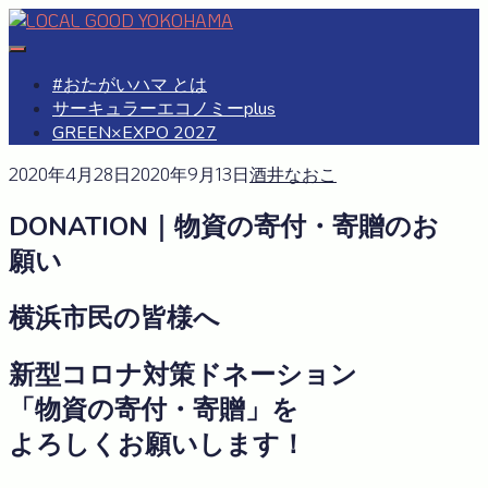
Skip
to
#おたがいハマ
OTAGAISAMA YOKOHAMA
content
#おたがいハマ とは
サーキュラーエコノミーplus
GREEN×EXPO 2027
2020年4月28日
2020年9月13日
酒井なおこ
DONATION｜物資の寄付・寄贈のお
願い
横浜市民の皆様へ
新型コロナ対策ドネーション
「物資の寄付・寄贈」を
よろしくお願いします！