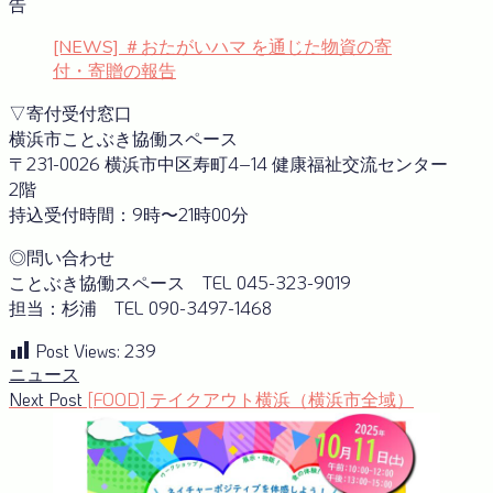
告
[NEWS] ＃おたがいハマ を通じた物資の寄
付・寄贈の報告
▽寄付受付窓口
横浜市ことぶき協働スペース
〒231-0026 横浜市中区寿町4−14 健康福祉交流センター
2階
持込受付時間：9時〜21時00分
◎問い合わせ
ことぶき協働スペース TEL 045-323-9019
担当：杉浦 TEL 090-3497-1468
Post Views:
239
ニュース
投
Next
Next Post
[FOOD] テイクアウト横浜（横浜市全域）
post:
稿
ナ