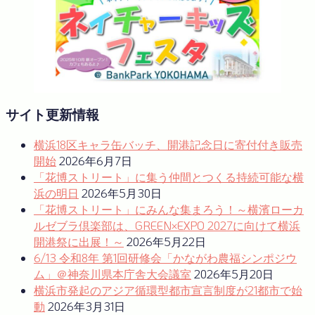
ビ
ゲ
ー
シ
ョ
サイト更新情報
ン
横浜18区キャラ缶バッチ、開港記念日に寄付付き販売
開始
2026年6月7日
「花博ストリート」に集う仲間とつくる持続可能な横
浜の明日
2026年5月30日
「花博ストリート」にみんな集まろう！～横濱ローカ
ルゼブラ倶楽部は、GREEN×EXPO 2027に向けて横浜
開港祭に出展！～
2026年5月22日
6/13 令和8年 第1回研修会「かながわ農福シンポジウ
ム」＠神奈川県本庁舎大会議室
2026年5月20日
横浜市発起のアジア循環型都市宣言制度が21都市で始
動
2026年3月31日