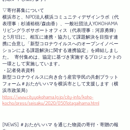
▽寄付募集について
横浜市と、NPO法人横浜コミュニティデザインラボ（代
表理事：杉浦裕樹/森由香）、一般社団法人YOKOHAMA
リビングラボサポートオフィス（代表理事：河原勇輝）
と5月1日に、相互に連携・協力して課題解決を目指す連
携に合意し「新型コロナウイルスへのオープンイノベー
ションによる課題解決に関する連携協定」を締結しまし
た。 寄付集めは、協定に基づき実施するプロジェクトの
一環として実施しています。
・記者発表資料
新型コロナウイルスに向き合う産官学⺠の共創プラット
フォーム＃おたがいハマを横浜市として支援します（横
浜市政策局）
https://www.city.yokohama.lg.jp/city-info/koho-
kocho/press/seisaku/2020/0501otagaihama.html
[NEWS] ＃おたがいハマ を通じた物資の寄付・寄贈の報