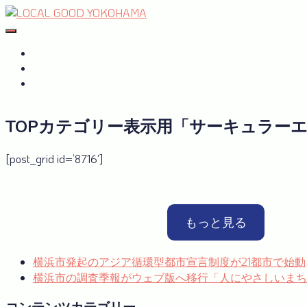
Skip
to
#おたがいハマ
OTAGAISAMA YOKOHAMA
content
#おたがいハマ とは
サーキュラーエコノミーplus
GREEN×EXPO 2027
TOPカテゴリー表示用「サーキュラーエコ
[post_grid id=’8716′]
もっと見る
横浜市発起のアジア循環型都市宣言制度が21都市で始動
横浜市の調査季報がウェブ版へ移行「人にやさしいまち