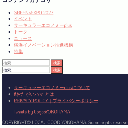
コンテンツカテゴリー
GREEN×EXPO 2027
イベント
サーキュラーエコノミーplus
トーク
ニュース
横浜イノベーション推進機構
特集
検
索:
検
索:
サーキュラーエコノミーplusについて
#おたがいハマ とは
PRIVACY POLICY｜プライバシーポリシー
Tweets by LogooYOKOHAMA
COPYRIGHT© LOCAL GOOD YOKOHAMA. Some rights reserve
Facebook
Twitter
YouTube