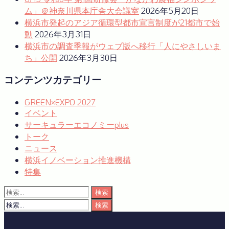
ム」＠神奈川県本庁舎大会議室
2026年5月20日
横浜市発起のアジア循環型都市宣言制度が21都市で始
動
2026年3月31日
横浜市の調査季報がウェブ版へ移行「人にやさしいま
ち」公開
2026年3月30日
コンテンツカテゴリー
GREEN×EXPO 2027
イベント
サーキュラーエコノミーplus
トーク
ニュース
横浜イノベーション推進機構
特集
検
索:
検
索: