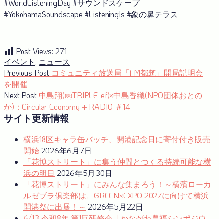
#WorldListeningDay #サウンドスケープ
#YokohamaSoundscape #ListeningIs #象の鼻テラス
Post Views:
271
イベント
,
ニュース
投
Previous
Previous Post
コミュニティ放送局「FM都筑」開局説明会
post:
を開催
稿
Next
Next Post
中島翔(㈱TRIPLE-ef)×中島香織(NPO団体おとの
ナ
post:
か)：Circular Economy + RADIO ＃14
サイト更新情報
ビ
ゲ
横浜18区キャラ缶バッチ、開港記念日に寄付付き販売
ー
開始
2026年6月7日
「花博ストリート」に集う仲間とつくる持続可能な横
シ
浜の明日
2026年5月30日
ョ
「花博ストリート」にみんな集まろう！～横濱ローカ
ルゼブラ倶楽部は、GREEN×EXPO 2027に向けて横浜
ン
開港祭に出展！～
2026年5月22日
6/13 令和8年 第1回研修会「かながわ農福シンポジウ