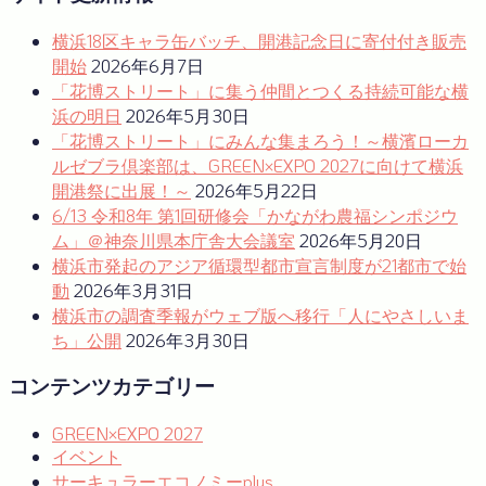
ビ
ゲ
横浜18区キャラ缶バッチ、開港記念日に寄付付き販売
ー
開始
2026年6月7日
「花博ストリート」に集う仲間とつくる持続可能な横
シ
浜の明日
2026年5月30日
ョ
「花博ストリート」にみんな集まろう！～横濱ローカ
ルゼブラ倶楽部は、GREEN×EXPO 2027に向けて横浜
ン
開港祭に出展！～
2026年5月22日
6/13 令和8年 第1回研修会「かながわ農福シンポジウ
ム」＠神奈川県本庁舎大会議室
2026年5月20日
横浜市発起のアジア循環型都市宣言制度が21都市で始
動
2026年3月31日
横浜市の調査季報がウェブ版へ移行「人にやさしいま
ち」公開
2026年3月30日
コンテンツカテゴリー
GREEN×EXPO 2027
イベント
サーキュラーエコノミーplus