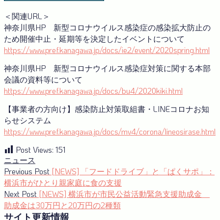
＜関連URL＞
神奈川県HP 新型コロナウイルス感染症の感染拡大防止の
ため開催中止・延期等を決定したイベントについて
https://www.pref.kanagawa.jp/docs/ie2/event/2020spring.html
神奈川県HP 新型コロナウイルス感染症対策に関する本部
会議の資料等について
https://www.pref.kanagawa.jp/docs/bu4/2020kiki.html
【事業者の方向け】感染防止対策取組書・LINEコロナお知
らせシステム
https://www.pref.kanagawa.jp/docs/mv4/corona/lineosirase.html
Post Views:
151
ニュース
投
Previous
Previous Post
[NEWS] 「フードドライブ」と「ぱくサポ」：
post:
横浜市がひとり親家庭に食の支援
稿
Next
Next Post
[NEWS] 横浜市が市民公益活動緊急支援助成金
ナ
post:
助成金は30万円と20万円の2種類
サイト更新情報