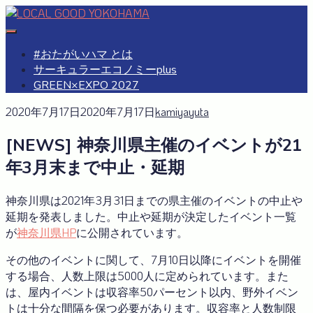
Skip
to
#おたがいハマ
OTAGAISAMA YOKOHAMA
content
#おたがいハマ とは
サーキュラーエコノミーplus
GREEN×EXPO 2027
2020年7月17日
2020年7月17日
kamiyayuta
[NEWS] 神奈川県主催のイベントが21
年3月末まで中止・延期
神奈川県は2021年3月31日までの県主催のイベントの中止や
延期を発表しました。中止や延期が決定したイベント一覧
が
神奈川県HP
に公開されています。
その他のイベントに関して、7月10日以降にイベントを開催
する場合、人数上限は5000人に定められています。また
は、屋内イベントは収容率50パーセント以内、野外イベン
トは十分な間隔を保つ必要があります。収容率と人数制限