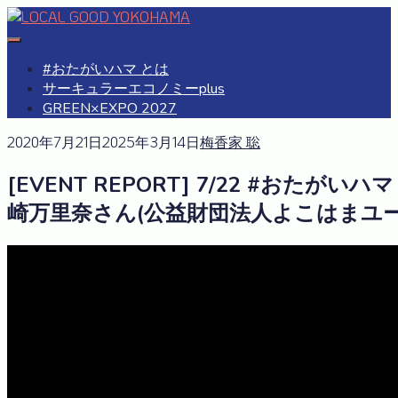
Skip
to
#おたがいハマ
OTAGAISAMA YOKOHAMA
content
#おたがいハマ とは
サーキュラーエコノミーplus
GREEN×EXPO 2027
2020年7月21日
2025年3月14日
梅香家 聡
[EVENT REPORT] 7/22 #おたがい
崎万里奈さん(公益財団法人よこはまユー