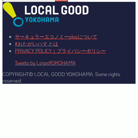
索:
サーキュラーエコノミーplusについて
#おたがいハマ とは
PRIVACY POLICY｜プライバシーポリシー
Tweets by LogooYOKOHAMA
COPYRIGHT© LOCAL GOOD YOKOHAMA. Some rights
reserved.
Facebook
Twitter
YouTube