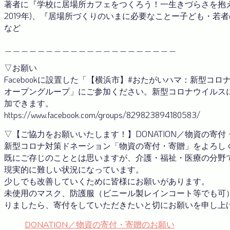
著者に『学校に居場所カフェをつくろう！一生きづらさを抱
2019年)、『居場所づくりのいまに必要なことー子ども・若者
など
＿＿＿＿＿＿＿＿＿＿＿＿＿＿＿＿＿＿＿＿＿
▽お願い
Facebookに設置した「【横浜市】#おたがいハマ：新型
オープングループ」にご参加ください。新型コロナウイルス
加できます。
https://www.facebook.com/groups/829823894180583/
▽【ご協力をお願いいたします！】DONATION／物資の寄
新型コロナ対策ドネーション「物資の寄付・寄贈」をよろし
既にご存じのこととは思いますが、介護・福祉・医療の分野
現実的に難しい状況になっています。
少しでも改善していくために皆様にお願いがあります。
未使用のマスク、防護服（ビニール製レインコート等でも可
りましたら、寄付をしていただきたいと切にお願いを申し上
DONATION／物資の寄付・寄贈のお願い