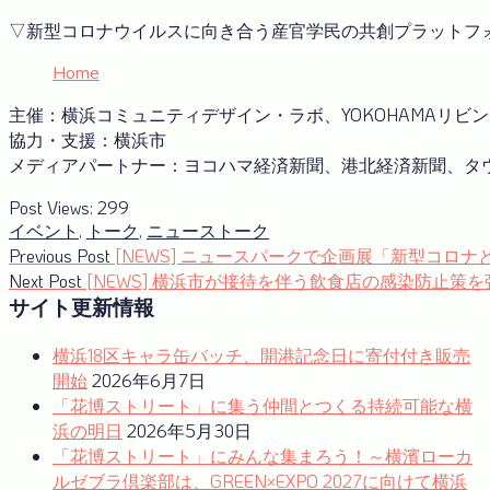
▽新型コロナウイルスに向き合う産官学⺠の共創プラットフ
Home
主催：横浜コミュニティデザイン・ラボ、YOKOHAMAリビ
協力・支援：横浜市
メディアパートナー：ヨコハマ経済新聞、港北経済新聞、タウ
Post Views:
299
イベント
,
トーク
,
ニュース
トーク
投
Previous
Previous Post
[NEWS] ニュースパークで企画展「新型コロ
post:
Next
Next Post
[NEWS] 横浜市が接待を伴う飲食店の感染防止策を
稿
post:
サイト更新情報
ナ
横浜18区キャラ缶バッチ、開港記念日に寄付付き販売
ビ
開始
2026年6月7日
ゲ
「花博ストリート」に集う仲間とつくる持続可能な横
ー
浜の明日
2026年5月30日
「花博ストリート」にみんな集まろう！～横濱ローカ
シ
ルゼブラ倶楽部は、GREEN×EXPO 2027に向けて横浜