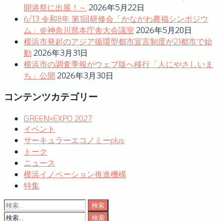
ョ
開港祭に出展！～
2026年5月22日
6/13 令和8年 第1回研修会「かながわ農福シンポジウ
ン
ム」＠神奈川県本庁舎大会議室
2026年5月20日
横浜市発起のアジア循環型都市宣言制度が21都市で始
動
2026年3月31日
横浜市の調査季報がウェブ版へ移行「人にやさしいま
ち」公開
2026年3月30日
コンテンツカテゴリー
GREEN×EXPO 2027
イベント
サーキュラーエコノミーplus
トーク
ニュース
横浜イノベーション推進機構
特集
検
索:
検