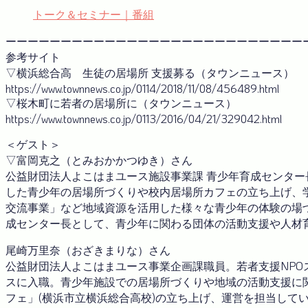
トーク＆セミナー｜番組
ーーーーーーーーーーーーーーーーーーーーーーーーーーー
参考サイト
▽横浜総合高 生徒の居場所 支援募る（タウンニュース）
https://www.townnews.co.jp/0114/2018/11/08/456489.html
▽桜木町に若者の居場所に（タウンニュース）
https://www.townnews.co.jp/0113/2016/04/21/329042.html
＜ゲスト＞
▽富岡克之（とみおかかつゆき）さん
公益財団法人よこはまユース施設事業課 青少年育成センター
した青少年の居場所づくりや校内居場所カフェの立ち上げ、
交流事業」など地域資源を活用した様々な青少年の体験の場
成センター長として、青少年に関わる団体の活動支援や人材
尾崎万里奈（おざきまりな）さん
公益財団法人よこはまユース事業企画課職員。若者支援NPOス
スに入職。青少年施設での居場所づくりや地域の活動支援に関
フェ」(横浜市立横浜総合高校)の立ち上げ、運営を担当して