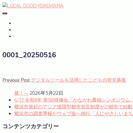
Skip
to
#おたがいハマ
OTAGAISAMA YOKOHAMA
content
#おたがいハマ とは
サーキュラーエコノミーplus
GREEN×EXPO 2027
0001_20250516
投
Previous
Previous Post
デジタルツールを活用したこどもの意見募集
post:
稿
展！～
2026年5月22日
ナ
6/13 令和8年 第1回研修会「かながわ農福シンポジウ
横浜市発起のアジア循環型都市宣言制度が21都市で始動
ビ
横浜市の調査季報がウェブ版へ移行「人にやさしいまち
ゲ
コンテンツカテゴリー
ー