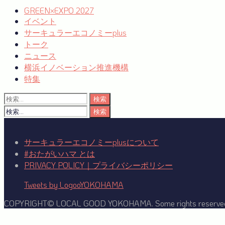
シ
GREEN×EXPO 2027
イベント
ョ
サーキュラーエコノミーplus
ン
トーク
ニュース
横浜イノベーション推進機構
特集
検
索:
検
索:
サーキュラーエコノミーplusについて
#おたがいハマ とは
PRIVACY POLICY｜プライバシーポリシー
Tweets by LogooYOKOHAMA
COPYRIGHT© LOCAL GOOD YOKOHAMA. Some rights reserve
Facebook
Twitter
YouTube